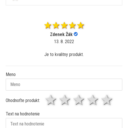
Zdenek Žák
13. 8. 2022
Je to kvalitny produkt.
Meno
1 hviezda
2 hviezdy
3 hviez
4 hv
5 
Ohodnoťte produkt:
Text na hodnotenie