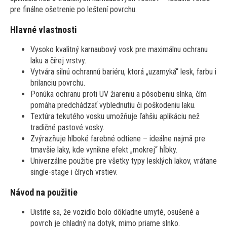
pre finálne ošetrenie po leštení povrchu.
Hlavné vlastnosti
Vysoko kvalitný karnaubový vosk pre maximálnu ochranu
laku a čírej vrstvy.
Vytvára silnú ochrannú bariéru, ktorá „uzamyká“ lesk, farbu i
brilanciu povrchu.
Ponúka ochranu proti UV žiareniu a pôsobeniu slnka, čím
pomáha predchádzať vyblednutiu či poškodeniu laku.
Textúra tekutého vosku umožňuje ľahšiu aplikáciu než
tradičné pastové vosky.
Zvýrazňuje hlboké farebné odtiene – ideálne najmä pre
tmavšie laky, kde vynikne efekt „mokrej“ hĺbky.
Univerzálne použitie pre všetky typy lesklých lakov, vrátane
single-stage i čírych vrstiev.
Návod na použitie
Uistite sa, že vozidlo bolo dôkladne umyté, osušené a
povrch je chladný na dotyk, mimo priame slnko.