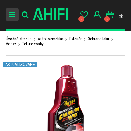
sk
0
0
Úvodná stránka
Autokozmetika
Exteriér
Ochrana laku
Vosky
Tekuté vosky
AKTUALIZOVANÉ