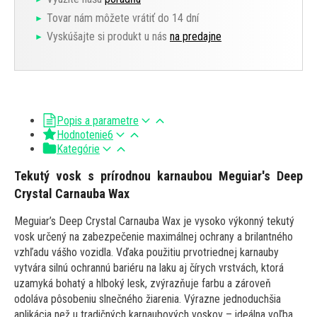
Tovar nám môžete vrátiť do 14 dní
Vyskúšajte si produkt u nás
na predajne
Popis a parametre
Hodnotenie
6
Kategórie
Tekutý vosk s prírodnou karnaubou Meguiar's Deep
Crystal Carnauba Wax
Meguiar’s Deep Crystal Carnauba Wax je vysoko výkonný tekutý
vosk určený na zabezpečenie maximálnej ochrany a brilantného
vzhľadu vášho vozidla. Vďaka použitiu prvotriednej karnauby
vytvára silnú ochrannú bariéru na laku aj čírych vrstvách, ktorá
uzamyká bohatý a hlboký lesk, zvýrazňuje farbu a zároveň
odoláva pôsobeniu slnečného žiarenia. Výrazne jednoduchšia
aplikácia než u tradičných karnaubových voskov – ideálna voľba