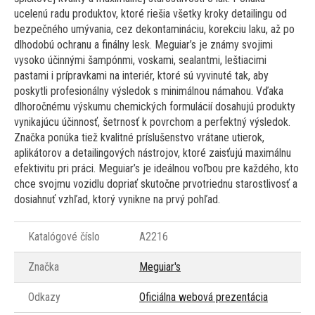
ucelenú radu produktov, ktoré riešia všetky kroky detailingu od
bezpečného umývania, cez dekontamináciu, korekciu laku, až po
dlhodobú ochranu a finálny lesk. Meguiar’s je známy svojimi
vysoko účinnými šampónmi, voskami, sealantmi, leštiacimi
pastami i prípravkami na interiér, ktoré sú vyvinuté tak, aby
poskytli profesionálny výsledok s minimálnou námahou. Vďaka
dlhoročnému výskumu chemických formulácií dosahujú produkty
vynikajúcu účinnosť, šetrnosť k povrchom a perfektný výsledok.
Značka ponúka tiež kvalitné príslušenstvo vrátane utierok,
aplikátorov a detailingových nástrojov, ktoré zaisťujú maximálnu
efektivitu pri práci. Meguiar’s je ideálnou voľbou pre každého, kto
chce svojmu vozidlu dopriať skutočne prvotriednu starostlivosť a
dosiahnuť vzhľad, ktorý vynikne na prvý pohľad.
Katalógové číslo
A2216
Značka
Meguiar's
Odkazy
Oficiálna webová prezentácia