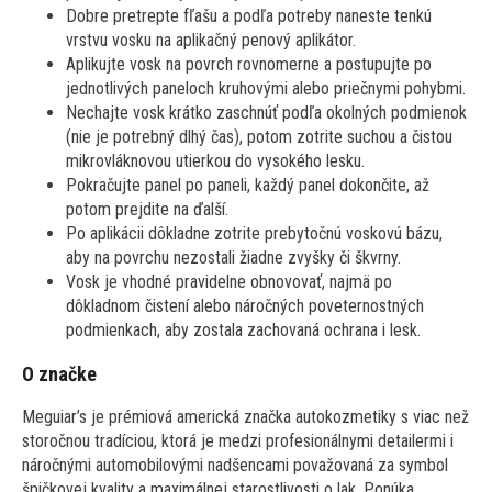
Dobre pretrepte fľašu a podľa potreby naneste tenkú
vrstvu vosku na aplikačný penový aplikátor.
Aplikujte vosk na povrch rovnomerne a postupujte po
jednotlivých paneloch kruhovými alebo priečnymi pohybmi.
Nechajte vosk krátko zaschnúť podľa okolných podmienok
(nie je potrebný dlhý čas), potom zotrite suchou a čistou
mikrovláknovou utierkou do vysokého lesku.
Pokračujte panel po paneli, každý panel dokončite, až
potom prejdite na ďalší.
Po aplikácii dôkladne zotrite prebytočnú voskovú bázu,
aby na povrchu nezostali žiadne zvyšky či škvrny.
Vosk je vhodné pravidelne obnovovať, najmä po
dôkladnom čistení alebo náročných poveternostných
podmienkach, aby zostala zachovaná ochrana i lesk.
O značke
Meguiar’s je prémiová americká značka autokozmetiky s viac než
storočnou tradíciou, ktorá je medzi profesionálnymi detailermi i
náročnými automobilovými nadšencami považovaná za symbol
špičkovej kvality a maximálnej starostlivosti o lak. Ponúka