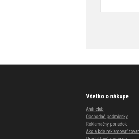
Všetko o nákupe
Ahifi club
Obchodné podmienky
Reklamačný poriadok
Ako a kde reklamovať tovar
Produktové recenzie