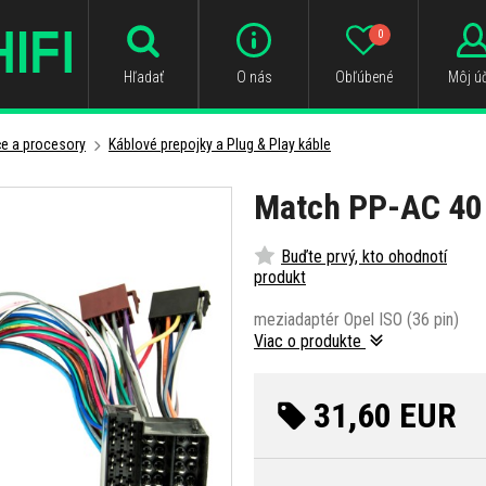
0
Hľadať
O nás
Obľúbené
Môj úč
e a procesory
Káblové prepojky a Plug & Play káble
Match PP-AC 40
Buďte prvý, kto ohodnotí
produkt
meziadaptér Opel ISO (36 pin)
Viac o produkte
31,60 EUR