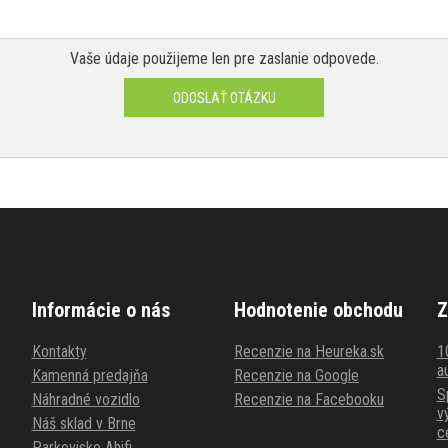
Vaše údaje použijeme len pre zaslanie odpovede.
ODOSLAŤ OTÁZKU
Informácie o nás
Hodnotenie obchodu
Z
Kontakty
Recenzie na Heureka.sk
1
au
Kamenná predajňa
Recenzie na Google
S
Náhradné vozidlo
Recenzie na Facebooku
v
Náš sklad v Brne
c
Parkovisko Ahifi