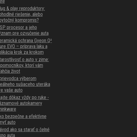
ute
lug & play reproduktory:
ohodlné riešenie, alebo
bytočný kompromis?
SP procesor a jeho
ýznam pre ozvučenie auta
eramická ochrana Gyeon Q²
ure EVO – príprava laku a
plikácia krok za krokom
tarostlivosť o auto v zime:
 pomocníkov, ktorí vám
ľahčia život
prievodca výberom
deálneho sušiaceho uteráka
re vaše auto
ajte dôkaz vždy po ruke -
áznamové autokamery
hinkware
ko bezpečne a efektívne
myť auto
ávod ako sa starať o čelné
kno auta