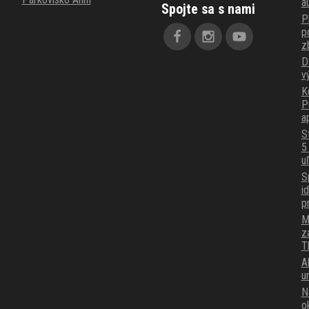
a
Spojte sa s nami
P
p
z
D
v
K
P
a
S
5
u
S
i
p
M
z
T
A
u
N
o