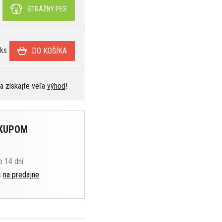
STRÁŽNY PES
ks
DO KOŠÍKA
 a získajte veľa
výhod
!
ÁKUPOM
o 14 dní
s
na predajne