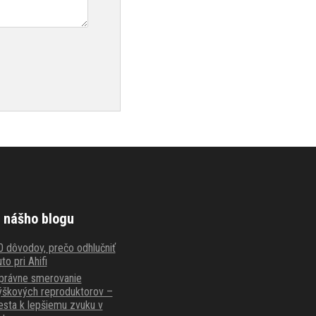
 nášho blogu
0 dôvodov, prečo odhlučniť
to pri Ahifi
právne smerovanie
ýškových reproduktorov –
esta k lepšiemu zvuku v