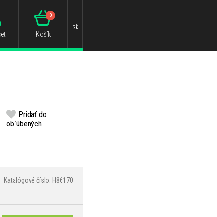
0
sk
et
Košík
Pridať do
obľúbených
Katalógové číslo: H86170