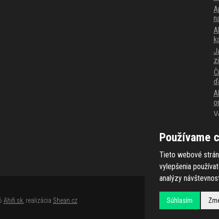
A
n
Ak
k
J
z
Č
ď
A
o
V
p
Používame c
K
v
Tieto webové strán
vylepšenia používa
analýzy návštevnost
Súhlasím
Zme
26
Ahifi.sk
, realizácia
Shean.cz