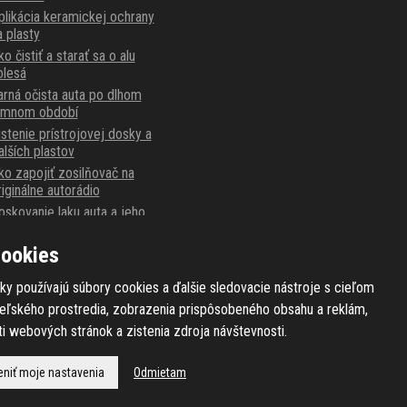
plikácia keramickej ochrany
a plasty
o čistiť a starať sa o alu
olesá
arná očista auta po dlhom
imnom období
istenie prístrojovej dosky a
alších plastov
ko zapojiť zosilňovač na
riginálne autorádio
oskovanie laku auta a jeho
ríprava
ookies
arnaubský alebo syntetický
osk?
ky používajú súbory cookies a ďalšie sledovacie nástroje s cieľom
teľského prostredia, zobrazenia prispôsobeného obsahu a reklám,
i webových stránok a zistenia zdroja návštevnosti.
niť moje nastavenia
Odmietam