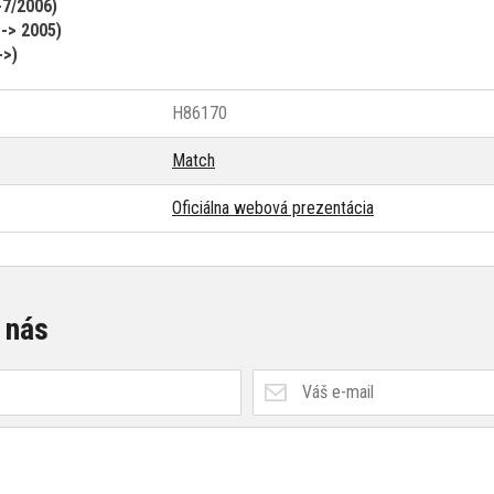
7/2006)
 -> 2005)
->)
H86170
Match
Oficiálna webová prezentácia
 nás