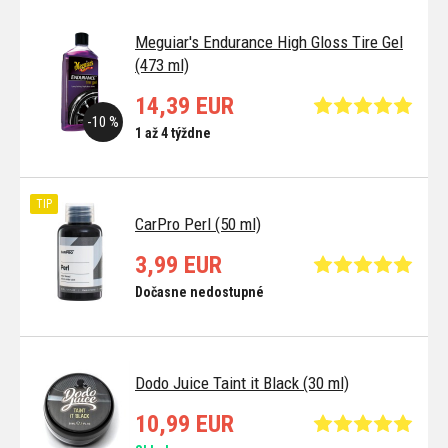
Meguiar's Endurance High Gloss Tire Gel
(473 ml)
14,39 EUR
-10 %
1 až 4 týždne
TIP
CarPro Perl (50 ml)
3,99 EUR
Dočasne nedostupné
Dodo Juice Taint it Black (30 ml)
10,99 EUR