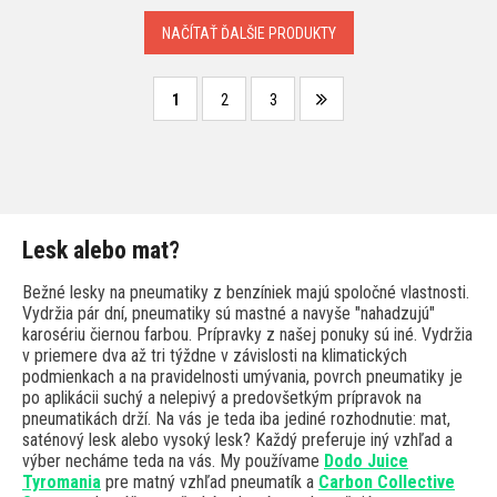
NAČÍTAŤ ĎALŠIE PRODUKTY
1
2
3
Lesk alebo mat?
Bežné lesky na pneumatiky z benzíniek majú spoločné vlastnosti.
Vydržia pár dní, pneumatiky sú mastné a navyše "nahadzujú"
karosériu čiernou farbou. Prípravky z našej ponuky sú iné. Vydržia
v priemere dva až tri týždne v závislosti na klimatických
podmienkach a na pravidelnosti umývania, povrch pneumatiky je
po aplikácii suchý a nelepivý a predovšetkým prípravok na
pneumatikách drží. Na vás je teda iba jediné rozhodnutie: mat,
saténový lesk alebo vysoký lesk? Každý preferuje iný vzhľad a
výber necháme teda na vás. My používame
Dodo Juice
Tyromania
pre matný vzhľad pneumatík a
Carbon Collective