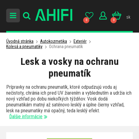
sk
0
0
Úvodná stránka
Autokozmetika
Exteriér
Kolesá a pneumatiky
Ochrana pneumatík
Lesk a vosky na ochranu
pneumatík
Prípravky na ochranu pneumatík, ktoré odpudzujú vodu aj
nečistoty, chránia ich pred UV žiarením a vyblednutím a udržia ich
nový vzhľad po dobu niekoľkých týždňov. Vosk dodá
pneumatikám matný až saténovo lesklý a úplne čierny vzhľad,
lesk na pneumatiky má opačný, teda lesklý efekt.
Ďalšie informácie