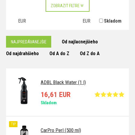
ZOBRAZIŤ FILTRE
EUR
EUR
Skladom
Od najlacnejšieho
NAJPREDÁVANEJŠIE
Od najdrahšieho
Od A do Z
Od Z do A
ADBL Black Water (1 l)
16,61 EUR
Skladom
TIP
CarPro Perl (500 ml)