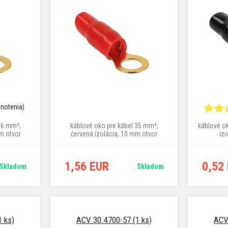
dnotenia)
16 mm²,
káblové oko pre kábel 35 mm²,
káblové ok
mm otvor
červená izolácia, 10 mm otvor
iz
1,56 EUR
0,52
Skladom
Skladom
 ks)
ACV 30.4700-57 (1 ks)
ACV