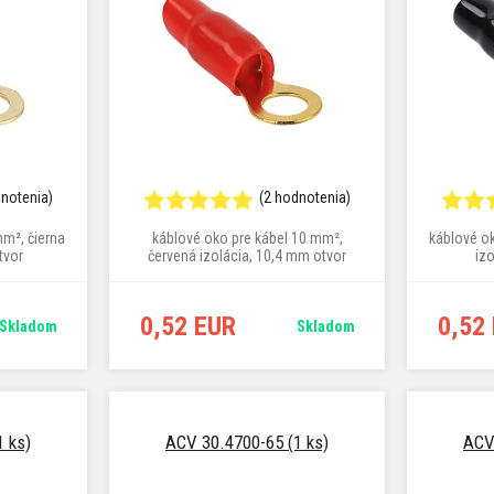
dnotenia)
(2 hodnotenia)
mm², čierna
káblové oko pre kábel 10 mm²,
káblové ok
tvor
červená izolácia, 10,4 mm otvor
iz
0,52 EUR
0,52
Skladom
Skladom
 ks)
ACV 30.4700-65 (1 ks)
ACV