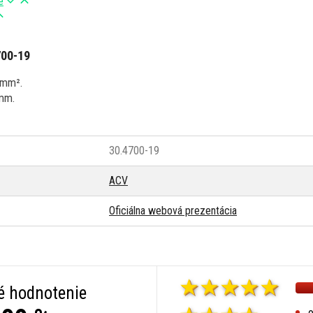
e
700-19
 mm².
 mm.
30.4700-19
ACV
Oficiálna webová prezentácia
é hodnotenie