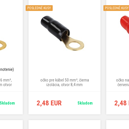
POSLEDNÉ KUSY
POSLEDNÉ KUSY
dnotenie)
16 mm²,
očko pre kábel 50 mm², čierna
očko na
mm otvor
izolácia, otvor 8,4 mm
červená
2,48 EUR
2,48
Skladom
Skladom