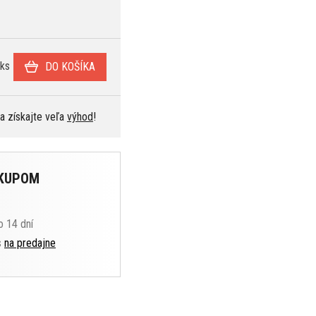
ks
DO KOŠÍKA
 a získajte veľa
výhod
!
ÁKUPOM
o 14 dní
s
na predajne