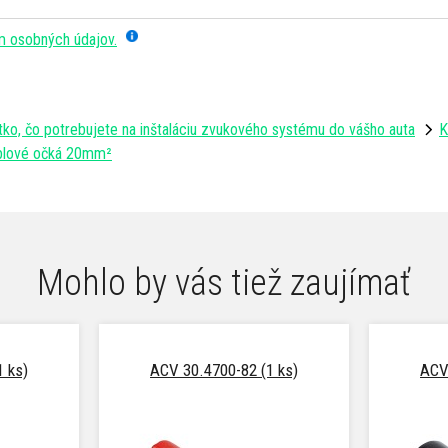
m osobných údajov.
tko, čo potrebujete na inštaláciu zvukového systému do vášho auta
K
blové očká 20mm²
Mohlo by vás tiež zaujímať
 ks)
ACV 30.4700-82 (1 ks)
ACV