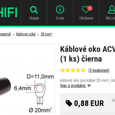
0
Hľadať
O nás
Obľúbené
Môj úč
ateriál
Káblové očká
20 mm²
Káblové oko AC
(1 ks) čierna
(
5 hodnotení
)
káblové oko pre kábel 20 mm², čie
Viac o produkte
0,88 EUR
Ka