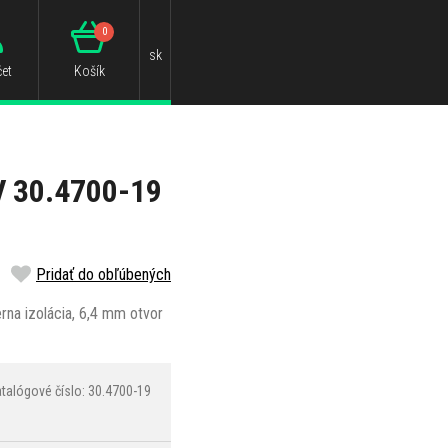
0
sk
et
Košík
V 30.4700-19
Pridať do obľúbených
rna izolácia, 6,4 mm otvor
talógové číslo: 30.4700-19