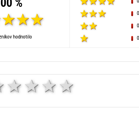
00 %
níkov hodnotilo
1 hviezda
2 hviezdy
3 hviezdy
4 hviezdy
5 hviezd