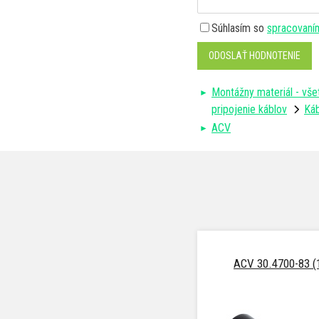
Súhlasím so
spracovaní
ODOSLAŤ HODNOTENIE
Montážny materiál - vše
pripojenie káblov
Ká
ACV
ACV 30.4700-83 (1