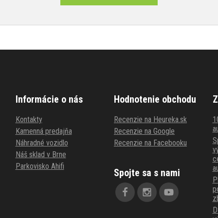
Informácie o nás
Hodnotenie obchodu
Z
Kontakty
Recenzie na Heureka.sk
1
au
Kamenná predajňa
Recenzie na Google
S
Náhradné vozidlo
Recenzie na Facebooku
v
Náš sklad v Brne
c
Parkovisko Ahifi
a
Spojte sa s nami
P
p
z
D