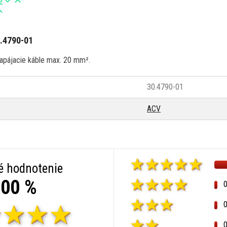
e
.4790-01
napájacie káble max. 20 mm².
30.4790-01
ACV
é hodnotenie
00 %