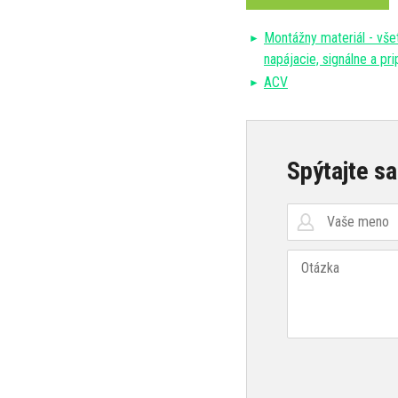
Montážny materiál - vše
napájacie, signálne a pr
ACV
Spýtajte sa