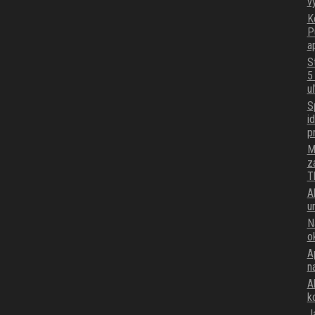
v
K
P
a
S
5
u
S
i
p
M
z
T
A
u
N
o
A
n
Ak
k
J