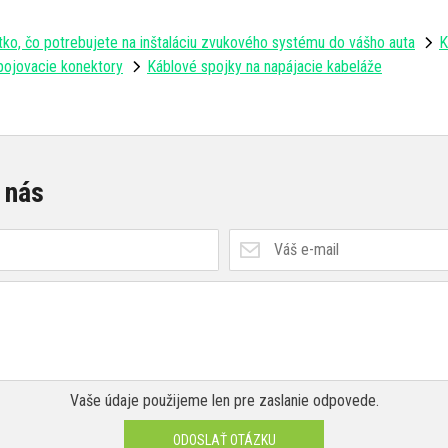
tko, čo potrebujete na inštaláciu zvukového systému do vášho auta
K
ipojovacie konektory
Káblové spojky na napájacie kabeláže
 nás
Vaše údaje použijeme len pre zaslanie odpovede.
ODOSLAŤ OTÁZKU