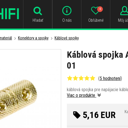
0
Hľadať
O nás
Obľúbené
Môj úč
ateriál
Konektory a spojky
Káblové spojky
Káblová spojka 
01
(
5 hodnotení
)
káblová spojka pre napájacie káb
Viac o produkte
5,16 EUR
Ka