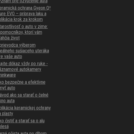
ýznam pre ozvučenie auta
eramická ochrana Gyeon Q²
ure EVO – príprava laku a
plikácia krok za krokom
tarostlivosť o auto v zime:
 pomocníkov, ktorí vám
ľahčia život
prievodca výberom
deálneho sušiaceho uteráka
re vaše auto
ajte dôkaz vždy po ruke -
áznamové autokamery
hinkware
ko bezpečne a efektívne
myť auto
ávod ako sa starať o čelné
kno auta
plikácia keramickej ochrany
a plasty
o čistiť a starať sa o alu
olesá
arná očista auta po dlhom