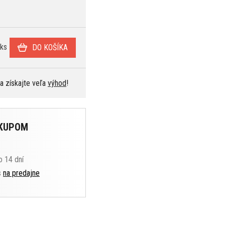
ks
DO KOŠÍKA
 a získajte veľa
výhod
!
ÁKUPOM
o 14 dní
s
na predajne