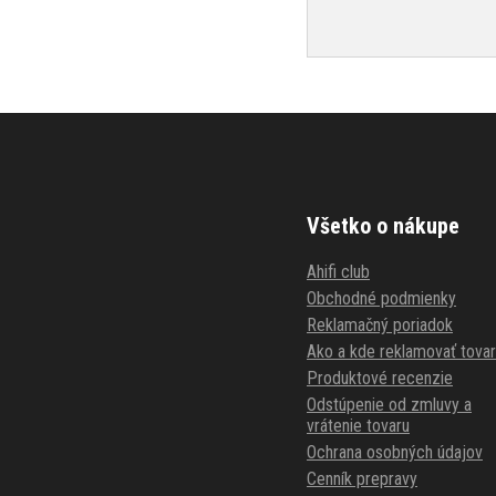
Všetko o nákupe
Ahifi club
Obchodné podmienky
Reklamačný poriadok
Ako a kde reklamovať tovar
Produktové recenzie
Odstúpenie od zmluvy a
vrátenie tovaru
Ochrana osobných údajov
Cenník prepravy