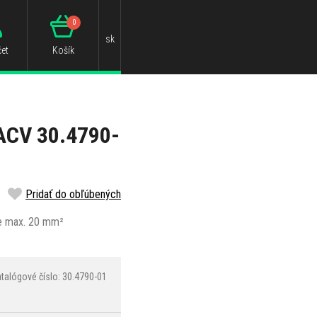
0
sk
et
Košík
ACV 30.4790-
Pridať do obľúbených
le max. 20 mm²
talógové číslo: 30.4790-01