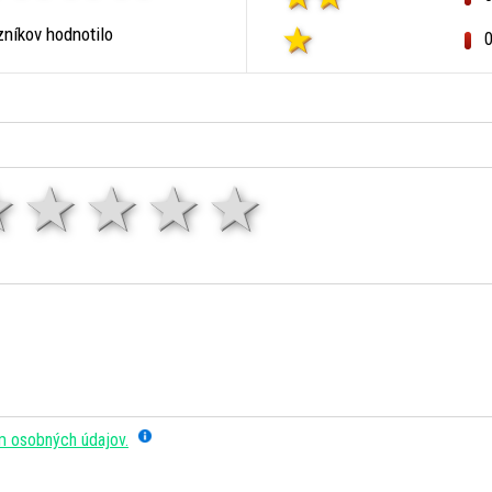
níkov hodnotilo
1 hviezda
2 hviezdy
3 hviezdy
4 hviezdy
5 hviezd
m osobných údajov.