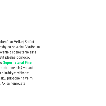
bené vo Veľkej Británii.
chyby na povrchu. Vyrába sa
venie a rozleštenie silne
eštiť ideálne pomocou
dlo
Supernatural Fine
to stredne silný variant
a s krátkym vláknom.
esku, prípadne na veľmi
. Ak sa nemôžete