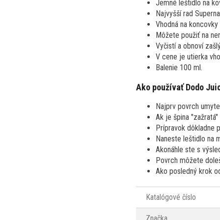
Jemné leštidlo na ko
Najvyšší rad Superna
Vhodná na koncovky v
Môžete použiť na ner
Vyčistí a obnoví zašl
V cene je utierka vh
Balenie 100 ml.
Ako používať Dodo Juic
Najprv povrch umyt
Ak je špina "zažratá" 
Prípravok dôkladne p
Naneste leštidlo na m
Akonáhle ste s výsled
Povrch môžete doleš
Ako posledný krok o
Katalógové číslo
Značka