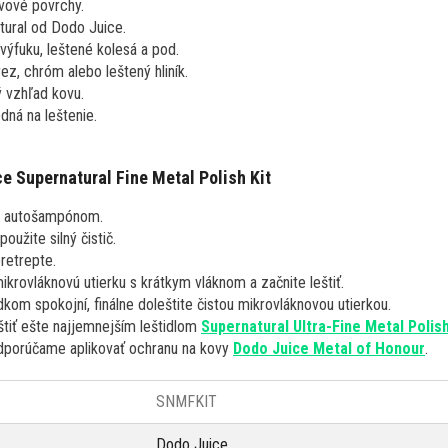
vové povrchy.
tural od Dodo Juice.
ýfuku, leštené kolesá a pod.
ez, chróm alebo leštený hliník.
ý vzhľad kovu.
odná na leštenie.
e Supernatural Fine Metal Polish Kit
e autošampónom.
použite silný čistič.
retrepte.
ikrovláknovú utierku s krátkym vláknom a začnite leštiť.
kom spokojní, finálne doleštite čistou mikrovláknovou utierkou.
tiť ešte najjemnejším leštidlom
Supernatural Ultra-Fine Metal Polis
dporúčame aplikovať ochranu na kovy
Dodo Juice Metal of Honour
.
SNMFKIT
Dodo Juice