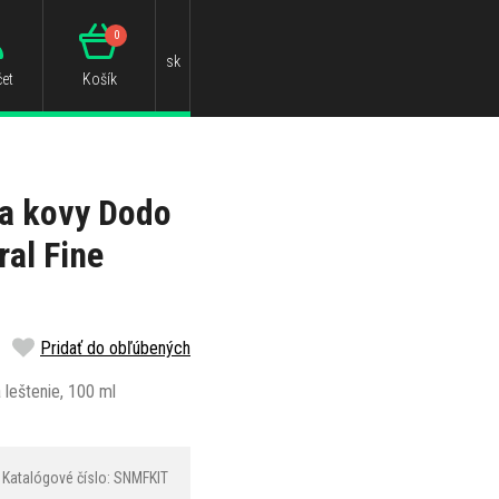
0
sk
et
Košík
na kovy Dodo
al Fine
Pridať do obľúbených
a leštenie, 100 ml
Katalógové číslo: SNMFKIT