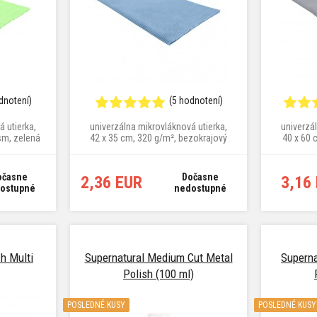
dnotení)
(5 hodnotení)
 utierka,
univerzálna mikrovláknová utierka,
univerzá
sm, zelená
42 x 35 cm, 320 g/m², bezokrajový
40 x 60 
dizajn, vlákna s uzavretou slučkou,
modrá farba
očasne
Dočasne
2,36 EUR
3,16
ostupné
nedostupné
h Multi
Supernatural Medium Cut Metal
Superna
Polish (100 ml)
POSLEDNÉ KUSY
POSLEDNÉ KUSY