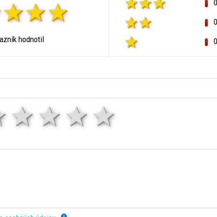
zník hodnotil
1 hviezda
2 hviezdy
3 hviezdy
4 hviezdy
5 hviezd