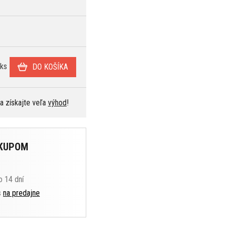
ks
DO KOŠÍKA
 a získajte veľa
výhod
!
ÁKUPOM
o 14 dní
s
na predajne