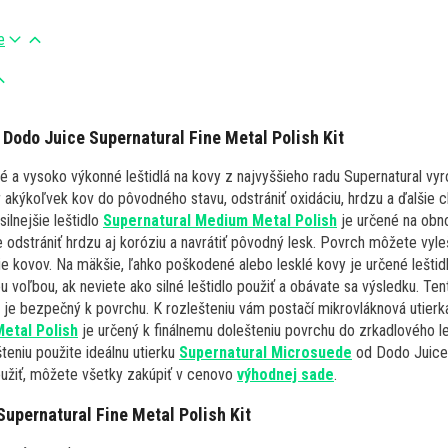
e
 Dodo Juice Supernatural Fine Metal Polish Kit
 a vysoko výkonné leštidlá na kovy z najvyššieho radu Supernatural vyro
r akýkoľvek kov do pôvodného stavu, odstrániť oxidáciu, hrdzu a ďalšie 
silnejšie leštidlo
Supernatural Medium Metal Polish
je určené na obno
odstrániť hrdzu aj koróziu a navrátiť pôvodný lesk. Povrch môžete vyl
nie kovov. Na mäkšie, ľahko poškodené alebo lesklé kovy je určené lešti
ou voľbou, ak neviete ako silné leštidlo použiť a obávate sa výsledku. Ten
 je bezpečný k povrchu. K rozlešteniu vám postačí mikrovláknová utierk
Metal Polish
je určený k finálnemu dolešteniu povrchu do zrkadlového l
teniu použite ideálnu utierku
Supernatural Microsuede
od Dodo Juice
použiť, môžete všetky zakúpiť v cenovo
výhodnej sade
.
Supernatural Fine Metal Polish Kit