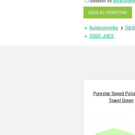
Súhlasím so
spracovaní
ODOSLAŤ HODNOTENIE
Autokozmetika
Údržb
DODO JUICE
Purestar Speed Polis
Towel Green