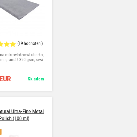
(19 hodnotení)
lna mikrovláknová utierka,
cm, gramáž 320 gsm, sivá
farba
 EUR
Skladom
tural Ultra-Fine Metal
Polish (100 ml)