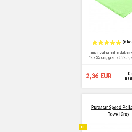
(6 ho
univerzálna mikrovláknová
42 x 35 cm, gramáž 320 g
farba
D
2,36 EUR
ned
Purestar Speed Polis
Towel Gray
TIP