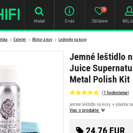
0
Hľadať
O nás
Obľúbené
Môj úč
tika
Exteriér
Motor a kov
Leštenky na kovy
Jemné leštidlo 
Juice Supernatur
Metal Polish Kit
(
1 hodnotenie
)
jemné leštidlo na kovy + utierka n
Viac o produkte
24,76 EUR