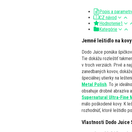
Popis a parametr
CZ návod
Hodnotenie
1
Kategórie
Jemné leštidlo na kovy
Dodo Juice ponúka špičkové
Tie dokážu rozleštiť takme
v troch verziách. Prvé a naj
zanedbaných kovov, dokáže 
špeciálnej utierky na lešte
Metal Polish
. To je ideáln
obsahuje drobné abrazíva a
Supernatural Ultra-Fine 
málo poškodené kovy. K leš
rozhodnúť, ktoré leštidlo 
Vlastnosti Dodo Juice 