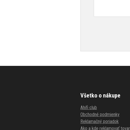
Všetko o nákupe
Ahifi club
Obchodné podmienky
Reklamačný poriadok
Ako a kde reklamovať tovar