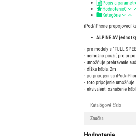
Popis a parametr
Hodnotenie
0
Kategórie
iPod/iPhone prepojovací ká
ALPINE AV jednotky
- pre modely s "FULL SPE
- nemožno použiť pre pripo
- umožňuje prehrávanie au
- dĺžka kábla: 2m
- po pripojení sa iPod/iPho
- toto pripojenie umožňuje
- ekvivalent. označenie káb
Katalógové číslo
Značka
Hodnotenie