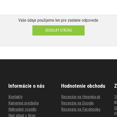
Vaše údaje použijeme len pre zaslanie odpovede.
ODOSLAŤ OTÁZKU
Informácie o nás
Hodnotenie obchodu
Z
Kontakty
Recenzie na Heureka.sk
1
au
Kamenná predajňa
Recenzie na Google
S
Náhradné vozidlo
Recenzie na Facebooku
v
Náš sklad v Brne