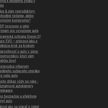
esta k lepšiemu zvuku v
ute
lug & play reproduktory:
ohodlné riešenie, alebo
bytočný kompromis?
SP procesor a jeho
ýznam pre ozvučenie auta
eramická ochrana Gyeon Q²
ure EVO – príprava laku a
plikácia krok za krokom
tarostlivosť o auto v zime:
 pomocníkov, ktorí vám
ľahčia život
prievodca výberom
deálneho sušiaceho uteráka
re vaše auto
ajte dôkaz vždy po ruke -
áznamové autokamery
hinkware
ko bezpečne a efektívne
myť auto
ávod ako sa starať o čelné