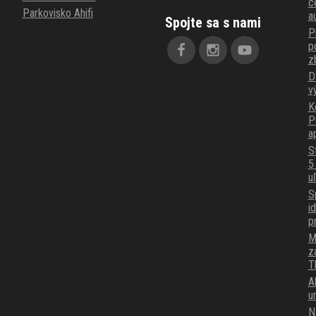
c
Parkovisko Ahifi
a
Spojte sa s nami
P
p
z
D
v
K
P
a
S
5
u
S
i
p
M
z
T
A
u
N