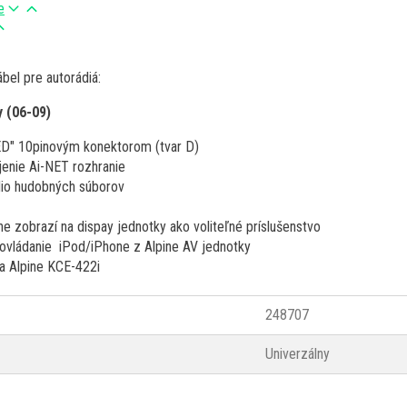
e
bel pre autorádiá:
 (06-09)
ED" 10pinovým konektorom (tvar D)
jenie Ai-NET rozhranie
dio hudobných súborov
ne zobrazí na dispay jednotky ako voliteľné príslušenstvo
 ovládanie iPod/iPhone z Alpine AV jednotky
la Alpine KCE-422i
248707
Univerzálny