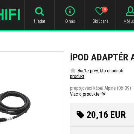
0
Hľadať
O nás
Obľúbené
Môj úč
iPOD ADAPTÉR 
Buďte prvý, kto ohodnotí
produkt
prepojovací kábel Alpine (06-09) 
Viac o produkte
20,16 EUR