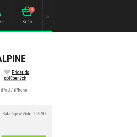
0
sk
et
Košík
ALPINE
Pridať do
obľúbených
- iPod / iPhone
Katalógové číslo: 248707