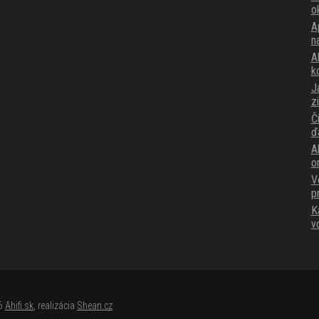
o
A
n
Ak
k
J
z
Č
ď
A
o
V
p
K
v
26
Ahifi.sk
, realizácia
Shean.cz