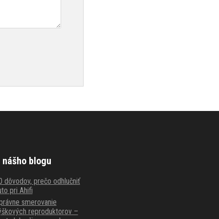
 nášho blogu
0 dôvodov, prečo odhlučniť
to pri Ahifi
právne smerovanie
ýškových reproduktorov –