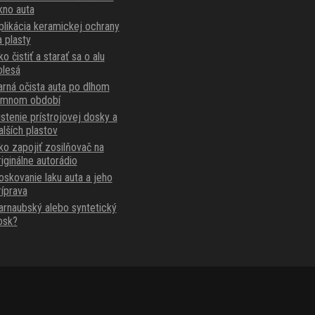
kno auta
plikácia keramickej ochrany
a plasty
o čistiť a starať sa o alu
olesá
arná očista auta po dlhom
imnom období
istenie prístrojovej dosky a
alších plastov
ko zapojiť zosilňovač na
riginálne autorádio
oskovanie laku auta a jeho
ríprava
arnaubský alebo syntetický
osk?