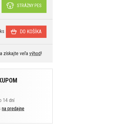
STRÁŽNY PES
ks
DO KOŠÍKA
 a získajte veľa
výhod
!
ÁKUPOM
o 14 dní
s
na predajne