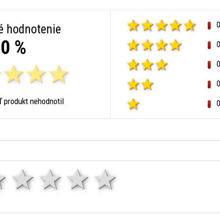
é hodnotenie
0 %
ľ produkt nehodnotil
1 hviezda
2 hviezdy
3 hviezdy
4 hviezdy
5 hviezd