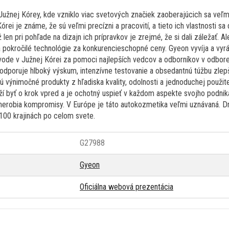
žnej Kórey, kde vzniklo viac svetových značiek zaoberajúcich sa veľmi 
rei je známe, že sú veľmi precízni a pracovití, a tieto ich vlastnosti sa
len pri pohľade na dizajn ich prípravkov je zrejmé, že si dali záležať. Al
pokročilé technológie za konkurencieschopné ceny. Gyeon vyvíja a vyr
ávode v Južnej Kórei za pomoci najlepších vedcov a odborníkov v odbore 
odporuje hlboký výskum, intenzívne testovanie a obsedantnú túžbu zlepš
 výnimočné produkty z hľadiska kvality, odolnosti a jednoduchej použit
ží byť o krok vpred a je ochotný uspieť v každom aspekte svojho podnik
y nerobia kompromisy. V Európe je táto autokozmetika veľmi uznávaná. 
 100 krajinách po celom svete.
G27988
Gyeon
Oficiálna webová prezentácia