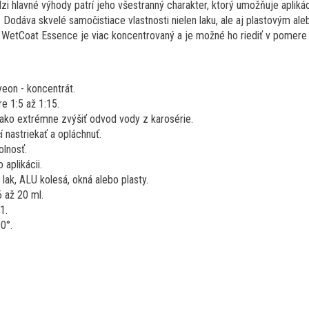
i hlavné výhody patrí jeho všestranný charakter, ktorý umožňuje aplik
 Dodáva skvelé samočistiace vlastnosti nielen laku, ale aj plastovým al
WetCoat Essence je viac koncentrovaný a je možné ho riediť v pomere 1
eon - koncentrát.
e 1:5 až 1:15.
 ako extrémne zvýšiť odvod vody z karosérie.
í nastriekať a opláchnuť.
lnosť.
 aplikácii.
lak, ALU kolesá, okná alebo plasty.
6 až 20 ml.
1.
0°.