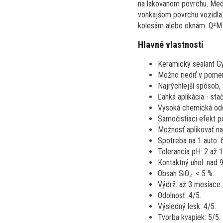
na lakovanom povrchu. Medz
vonkajšom povrchu vozidla.
kolesám alebo oknám. Q²M 
Hlavné vlastnosti
Keramický sealant Gy
Možno riediť v pomer
Najrýchlejší spôsob,
Ľahká aplikácia - stač
Vysoká chemická odo
Samočistiaci efekt po
Možnosť aplikovať na 
Spotreba na 1 auto: 
Tolerancia pH: 2 až 1
Kontaktný uhol: nad 9
Obsah SiO₂: < 5 %.
Výdrž: až 3 mesiace.
Odolnosť: 4/5.
Výsledný lesk: 4/5.
Tvorba kvapiek: 5/5.