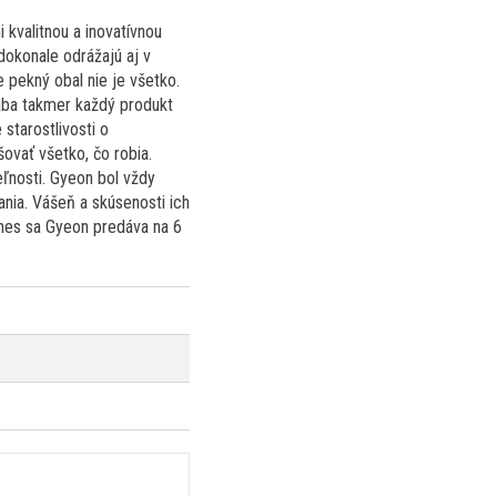
kvalitnou a inovatívnou
 dokonale odrážajú aj v
e pekný obal nie je všetko.
ába takmer každý produkt
starostlivosti o
ovať všetko, čo robia.
eľnosti. Gyeon bol vždy
ania. Vášeň a skúsenosti ich
Dnes sa Gyeon predáva na 6