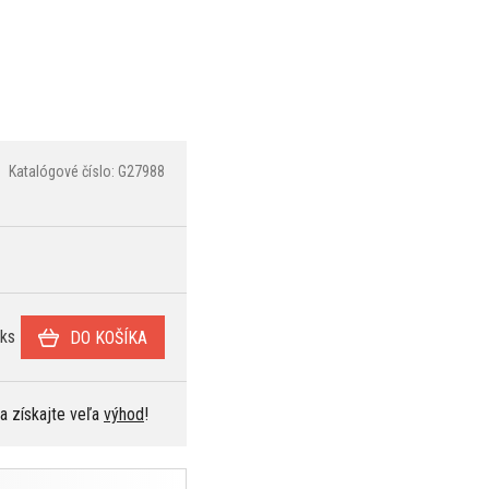
Katalógové číslo: G27988
ks
DO KOŠÍKA
 a získajte veľa
výhod
!