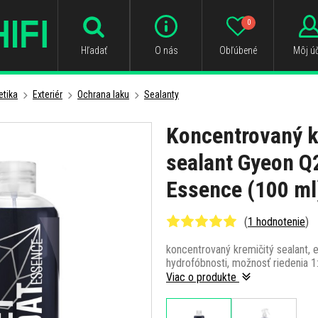
0
Hľadať
O nás
Obľúbené
Môj úč
tika
Exteriér
Ochrana laku
Sealanty
Koncentrovaný 
sealant Gyeon 
Essence (100 ml
(
1 hodnotenie
)
koncentrovaný kremičitý sealant,
hydrofóbnosti, možnosť riedenia 1
Viac o produkte