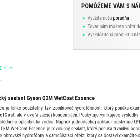
POMÔŽEME VÁM S N
Využite našu
poradňu
Tovar nám môžete vrátiť d
Vyskúšajte si produkt u ná
e
cký sealant Gyeon Q2M WetCoat Essence
je ľahko použiteľný, tzv. zosilňovač hydrofóbnosti, ktorý ponúka oka
etCoat
, ale v oveľa väčšej koncentrácii. Poskytuje vynikajúce výsledky
sledného opláchnutia vodou. Napriek jednoduchej aplikácii poskytuje 
 Q²M WetCoat Essence je revolučný sealant, ktorý ponúka trvanlivú och
e obrovský hydrofóbny a samočistiaci efekt, ktorý sa dostaví okamžite 