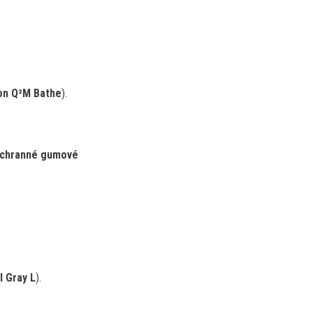
on Q²M Bathe
).
chranné gumové
l Gray L
).