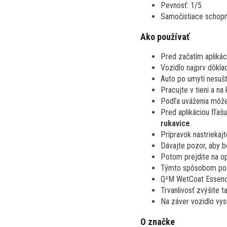
Pevnosť: 1/5.
Samočistiace schopno
Ako používať
Pred začatím aplikác
Vozidlo najprv dôkl
Auto po umytí nesušt
Pracujte v tieni a na 
Podľa uváženia môžet
Pred aplikáciou fľa
rukavice
.
Prípravok nastriekajt
Dávajte pozor, aby bo
Potom prejdite na op
Týmto spôsobom postu
Q²M WetCoat Essence 
Trvanlivosť zvýšite 
Na záver vozidlo vys
O značke