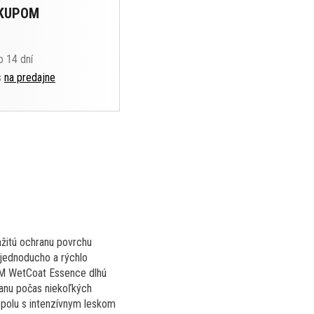
ÁKUPOM
o 14 dní
s
na predajne
mžitú ochranu povrchu
 jednoducho a rýchlo
Q²M WetCoat Essence dlhú
ranu počas niekoľkých
spolu s intenzívnym leskom