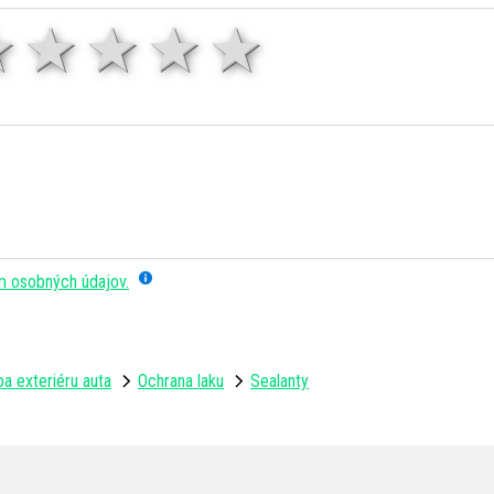
1 hviezda
2 hviezdy
3 hviezdy
4 hviezdy
5 hviezd
m osobných údajov.
a exteriéru auta
Ochrana laku
Sealanty