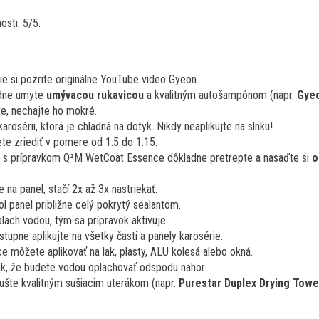
sti: 5/5.
ie si pozrite originálne YouTube video Gyeon.
adne umyte
umývacou rukavicou
a kvalitným autošampónom (napr.
Gye
e, nechajte ho mokré.
karosérii, ktorá je chladná na dotyk. Nikdy neaplikujte na slnku!
e zriediť v pomere od 1:5 do 1:15.
šu s prípravkom Q²M WetCoat Essence dôkladne pretrepte a nasaďte si
o
e na panel, stačí 2x až 3x nastriekať.
l panel približne celý pokrytý sealantom.
lach vodou, tým sa prípravok aktivuje.
pne aplikujte na všetky časti a panely karosérie.
môžete aplikovať na lak, plasty, ALU kolesá alebo okná.
tak, že budete vodou oplachovať odspodu nahor.
ušte kvalitným sušiacim uterákom (napr.
Purestar Duplex Drying Towe