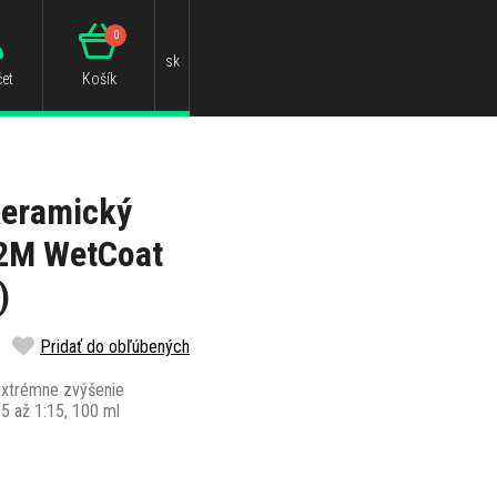
0
sk
et
Košík
keramický
Q2M WetCoat
)
Pridať do obľúbených
 extrémne zvýšenie
:5 až 1:15, 100 ml