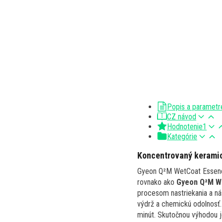
Popis a parametr
CZ návod
Hodnotenie
1
Kategórie
Koncentrovaný kerami
Gyeon Q²M WetCoat Essence 
rovnako ako
Gyeon Q²M W
procesom nastriekania a ná
výdrž a chemickú odolnosť.
minút. Skutočnou výhodou j