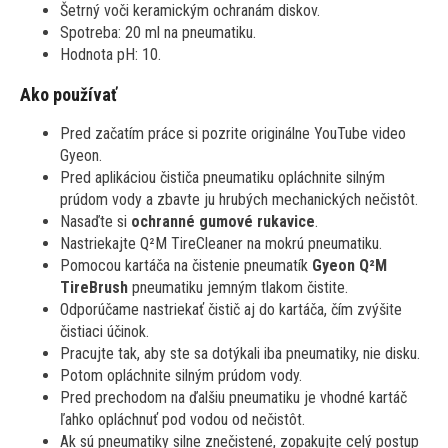
Šetrný voči keramickým ochranám diskov.
Spotreba: 20 ml na pneumatiku.
Hodnota pH: 10.
Ako používať
Pred začatím práce si pozrite originálne YouTube video
Gyeon.
Pred aplikáciou čističa pneumatiku opláchnite silným
prúdom vody a zbavte ju hrubých mechanických nečistôt.
Nasaďte si
ochranné gumové rukavice
.
Nastriekajte Q²M TireCleaner na mokrú pneumatiku.
Pomocou kartáča na čistenie pneumatík
Gyeon Q²M
TireBrush
pneumatiku jemným tlakom čistite.
Odporúčame nastriekať čistič aj do kartáča, čím zvýšite
čistiaci účinok.
Pracujte tak, aby ste sa dotýkali iba pneumatiky, nie disku.
Potom opláchnite silným prúdom vody.
Pred prechodom na ďalšiu pneumatiku je vhodné kartáč
ľahko opláchnuť pod vodou od nečistôt.
Ak sú pneumatiky silne znečistené, zopakujte celý postup