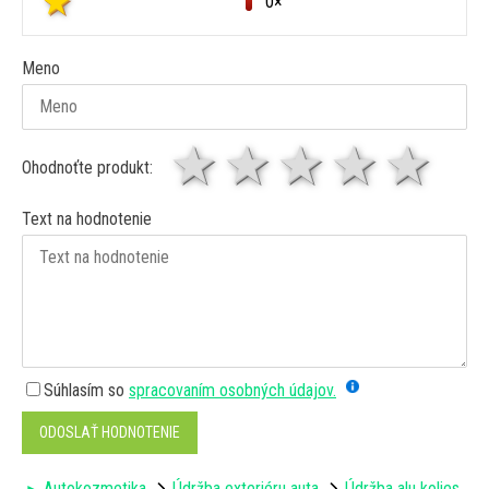
0×
Meno
1 hviezda
2 hviezdy
3 hviez
4 hv
5 
Ohodnoťte produkt:
Text na hodnotenie
Súhlasím so
spracovaním osobných údajov.
ODOSLAŤ HODNOTENIE
Autokozmetika
Údržba exteriéru auta
Údržba alu kolies