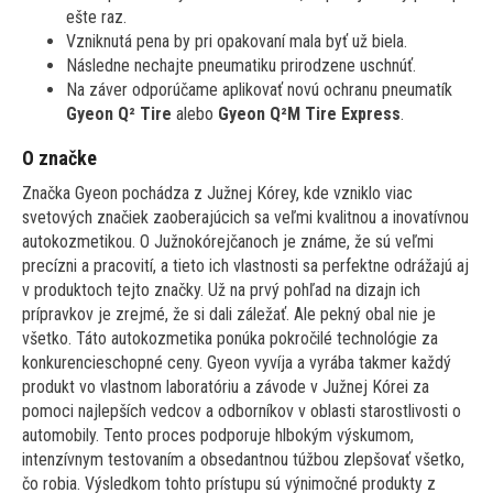
ešte raz.
Vzniknutá pena by pri opakovaní mala byť už biela.
Následne nechajte pneumatiku prirodzene uschnúť.
Na záver odporúčame aplikovať novú ochranu pneumatík
Gyeon Q² Tire
alebo
Gyeon Q²M Tire Express
.
O značke
Značka Gyeon pochádza z Južnej Kórey, kde vzniklo viac
svetových značiek zaoberajúcich sa veľmi kvalitnou a inovatívnou
autokozmetikou. O Južnokórejčanoch je známe, že sú veľmi
precízni a pracovití, a tieto ich vlastnosti sa perfektne odrážajú aj
v produktoch tejto značky. Už na prvý pohľad na dizajn ich
prípravkov je zrejmé, že si dali záležať. Ale pekný obal nie je
všetko. Táto autokozmetika ponúka pokročilé technológie za
konkurencieschopné ceny. Gyeon vyvíja a vyrába takmer každý
produkt vo vlastnom laboratóriu a závode v Južnej Kórei za
pomoci najlepších vedcov a odborníkov v oblasti starostlivosti o
automobily. Tento proces podporuje hlbokým výskumom,
intenzívnym testovaním a obsedantnou túžbou zlepšovať všetko,
čo robia. Výsledkom tohto prístupu sú výnimočné produkty z