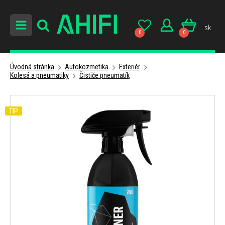
sk
0
0
Úvodná stránka
Autokozmetika
Exteriér
Kolesá a pneumatiky
Čističe pneumatík
TIP