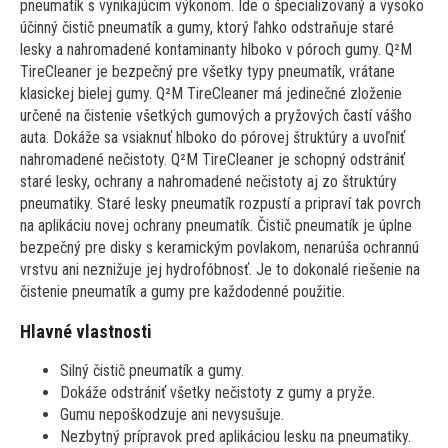
pneumatík s vynikajúcim výkonom. Ide o špecializovaný a vysoko
účinný čistič pneumatík a gumy, ktorý ľahko odstraňuje staré
lesky a nahromadené kontaminanty hlboko v póroch gumy. Q²M
TireCleaner je bezpečný pre všetky typy pneumatík, vrátane
klasickej bielej gumy. Q²M TireCleaner má jedinečné zloženie
určené na čistenie všetkých gumových a pryžových častí vášho
auta. Dokáže sa vsiaknuť hlboko do pórovej štruktúry a uvoľniť
nahromadené nečistoty. Q²M TireCleaner je schopný odstrániť
staré lesky, ochrany a nahromadené nečistoty aj zo štruktúry
pneumatiky. Staré lesky pneumatík rozpustí a pripraví tak povrch
na aplikáciu novej ochrany pneumatík. Čistič pneumatík je úplne
bezpečný pre disky s keramickým povlakom, nenarúša ochrannú
vrstvu ani neznižuje jej hydrofóbnosť. Je to dokonalé riešenie na
čistenie pneumatík a gumy pre každodenné použitie.
Hlavné vlastnosti
Silný čistič pneumatík a gumy.
Dokáže odstrániť všetky nečistoty z gumy a pryže.
Gumu nepoškodzuje ani nevysušuje.
Nezbytný prípravok pred aplikáciou lesku na pneumatiky.