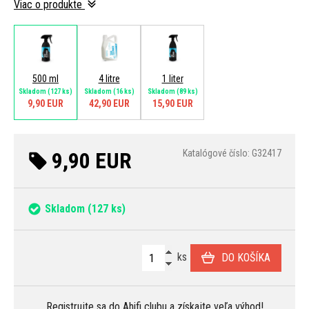
Viac o produkte
500 ml
4 litre
1 liter
Skladom
(127 ks)
Skladom
(16 ks)
Skladom
(89 ks)
9,90 EUR
42,90 EUR
15,90 EUR
9,90 EUR
Katalógové číslo: G32417
Skladom
(127 ks)
ks
DO KOŠÍKA
Registrujte sa
do Ahifi clubu a získajte veľa
výhod
!