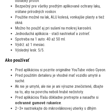
odtlačky prstov.
Bezpečný pre všetky predtým aplikované ochrany laku,
vrátane prírodných voskov.
Použitie možné na lak, ALU kolesá, vonkajšie plasty a tiež
okná.
Možno ho použiť aj pri sušení na mokrej karosérii.
Jednoduchá aplikácia - stačí nastriekať a zotrieť.
Spotreba na 1 auto: 40 až 50 ml.
Výdrž: až 1 mesiac.
Výsledný lesk: 5/5.
Ako používať
Pred aplikáciou si pozrite originálne YouTube video Gyeon.
Pred použitím detaileru je vhodné mať vozidlo umyté a
suché.
Ak nie je umyté, ale nie je ani výrazne znečistené, dbajte
na to, aby na povrchu neboli hrubé nečistoty.
Pred aplikáciou fľašu dôkladne pretrepte a nasaďte si
ochranné gumové rukavice
.
2–3× nastriekajte do mikrovláknovej utierky s dlhým