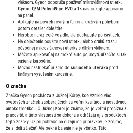
vláknom, Gyeon odporúča používať mikrovláknovú utierku
Gyeon Q²M PolishWipe EVO
a 1× nastriekajte aj priamo
na panel.
Aplikujte na povrch rovnými ťahmi a krúživým pohybom
potom detailer doleštite.
Nerobte naraz celé vozidlo, ale postupujte po častiach.
Na doleštenie použite novú utierku alebo druhú stranu
pôvodnej mikrovláknovej utierky s dlhým vláknom.
Môžete aplikovať aj na mokré auto po umytí, uľahčíte si tak
sušenie karosérie.
Možno nastriekať priamo do
sušiaceho uteráka
pred
finálnym vysušením karosérie.
O značke
Značka Gyeon pochádza z Južnej Kórey, kde vzniklo viac
svetových značiek zaoberajúcich sa veľmi kvalitnou a inovatívnou
autokozmetikou. O Južnej Kórei je známe, že je veľmi precízna a
pracovitá, a tieto vlastnosti sa dokonale odrážajú aj v produktoch
tejto značky. Už pri pohľade na dizajn ich prípravkov je zrejmé,
že si dali záležať. Ale pekné balenie nie je všetko. Táto