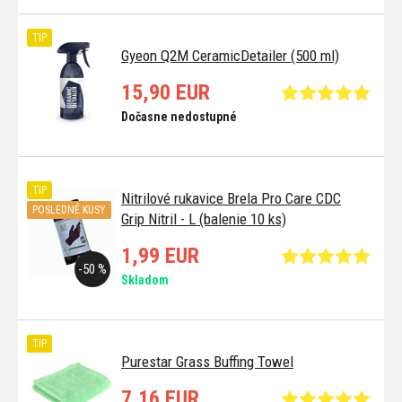
TIP
Gyeon Q2M CeramicDetailer (500 ml)
15,90 EUR
Dočasne nedostupné
TIP
Nitrilové rukavice Brela Pro Care CDC
POSLEDNÉ KUSY
Grip Nitril - L (balenie 10 ks)
1,99 EUR
-50 %
Skladom
TIP
Purestar Grass Buffing Towel
7,16 EUR