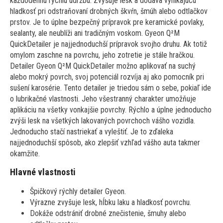
každodennú rýchlu údržbu. Zvyšuje lesk a dodáva vynikajúcu
hladkosť pri odstraňovaní drobných škvŕn, šmúh alebo odtlačkov
prstov. Je to úplne bezpečný prípravok pre keramické povlaky,
sealanty, ale neublíži ani tradičným voskom. Gyeon Q²M
QuickDetailer je najjednoduchší prípravok svojho druhu. Ak totiž
omylom zaschne na povrchu, jeho zotretie je stále hračkou.
Detailer Gyeon Q²M QuickDetailer možno aplikovať na suchý
alebo mokrý povrch, svoj potenciál rozvíja aj ako pomocník pri
sušení karosérie. Tento detailer je triedou sám o sebe, pokiaľ ide
o lubrikačné vlastnosti. Jeho všestranný charakter umožňuje
aplikáciu na všetky vonkajšie povrchy. Rýchlo a úplne jednoducho
zvýši lesk na všetkých lakovaných povrchoch vášho vozidla.
Jednoducho stačí nastriekať a vyleštiť. Je to zďaleka
najjednoduchší spôsob, ako zlepšiť vzhľad vášho auta takmer
okamžite.
Hlavné vlastnosti
Špičkový rýchly detailer Gyeon.
Výrazne zvyšuje lesk, hĺbku laku a hladkosť povrchu.
Dokáže odstrániť drobné znečistenie, šmuhy alebo