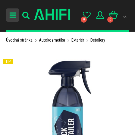
sk
0
0
Úvodná stránka
Autokozmetika
Exteriér
Detailery
TIP