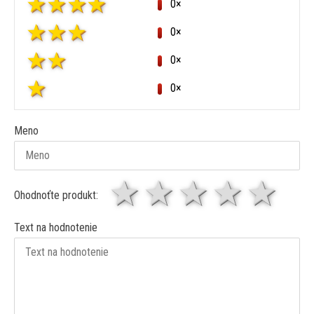
0×
0×
0×
0×
Meno
1 hviezda
2 hviezdy
3 hviez
4 hv
5 
Ohodnoťte produkt:
Text na hodnotenie