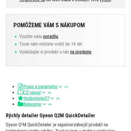
POMÔŽEME VÁM S NÁKUPOM
Využite našu
poradňu
Tovar nám môžete vrátiť do 14 dní
Vyskúšajte si produkt u nás
na predajne
Popis a parametre
CZ návod
Hodnotenie
27
Kategórie
Rýchly detailer Gyeon Q2M QuickDetailer
Gyeon Q²M QuickDetailer je najuniverzálnejší produkt na