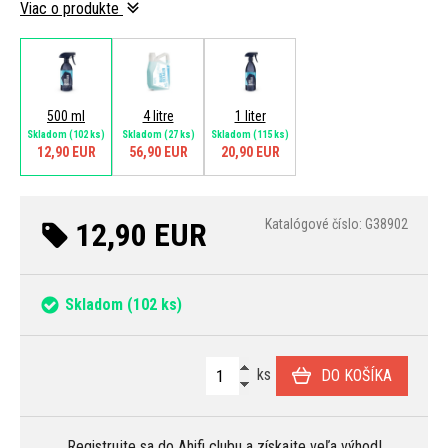
Viac o produkte
500 ml
4 litre
1 liter
Skladom
(102 ks)
Skladom
(27 ks)
Skladom
(115 ks)
12,90 EUR
56,90 EUR
20,90 EUR
12,90 EUR
Katalógové číslo: G38902
Skladom
(102 ks)
ks
DO KOŠÍKA
Registrujte sa
do Ahifi clubu a získajte veľa
výhod
!