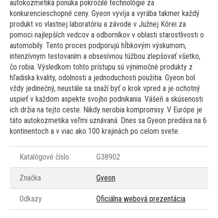
autokozmetika ponúka pokročilé technológie za
konkurencieschopné ceny. Gyeon vyvíja a vyrába takmer každý
produkt vo vlastnej laboratóriu a závode v Južnej Kórei za
pomoci najlepších vedcov a odborníkov v oblasti starostlivosti o
automobily. Tento proces podporujú hĺbkovým výskumom,
intenzívnym testovaním a obsesívnou túžbou zlepšovať všetko,
čo robia. Výsledkom tohto prístupu sú výnimočné produkty z
hľadiska kvality, odolnosti a jednoduchosti použitia. Gyeon bol
vždy jedinečný, neustále sa snaží byť o krok vpred a je ochotný
uspieť v každom aspekte svojho podnikania. Vášeň a skúsenosti
ich držia na tejto ceste. Nikdy nerobia kompromisy. V Európe je
táto autokozmetika veľmi uznávaná. Dnes sa Gyeon predáva na 6
kontinentoch a v viac ako 100 krajinách po celom svete.
Katalógové číslo
G38902
Značka
Gyeon
Odkazy
Oficiálna webová prezentácia