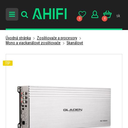
sk
0
0
Úvodná stránka
Zosilňovače a procesory
Mono a viackanálové zosilňovače
5kanálové
TIP