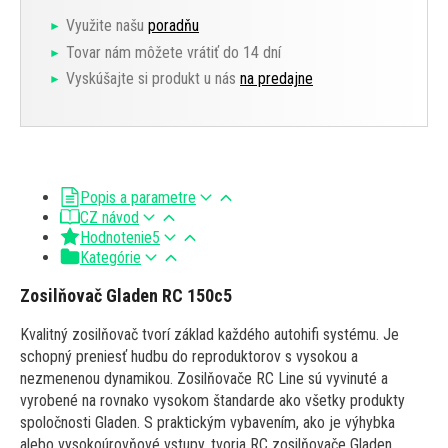
Využite našu
poradňu
Tovar nám môžete vrátiť do 14 dní
Vyskúšajte si produkt u nás
na predajne
Popis a parametre
CZ návod
Hodnotenie
5
Kategórie
Zosilňovač Gladen RC 150c5
Kvalitný zosilňovač tvorí základ každého autohifi systému. Je
schopný preniesť hudbu do reproduktorov s vysokou a
nezmenenou dynamikou. Zosilňovače RC Line sú vyvinuté a
vyrobené na rovnako vysokom štandarde ako všetky produkty
spoločnosti Gladen. S praktickým vybavením, ako je výhybka
alebo vysokoúrovňové vstupy, tvoria RC zosilňovače Gladen