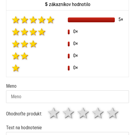
5
zákazníkov hodnotilo
5×
0×
0×
0×
0×
Meno
1 hviezda
2 hviezdy
3 hviez
4 hv
5 
Ohodnoťte produkt:
Text na hodnotenie