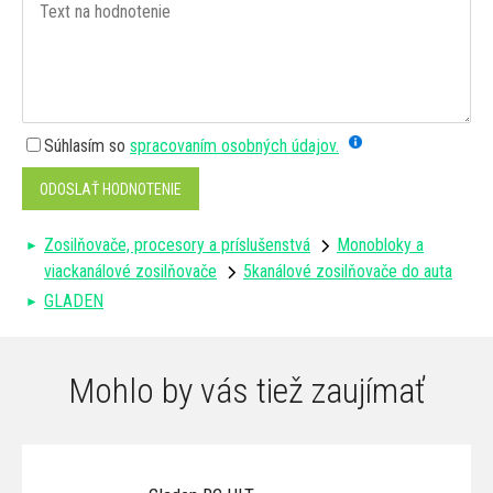
Súhlasím so
spracovaním osobných údajov.
ODOSLAŤ HODNOTENIE
Zosilňovače, procesory a príslušenstvá
Monobloky a
viackanálové zosilňovače
5kanálové zosilňovače do auta
GLADEN
Mohlo by vás tiež zaujímať