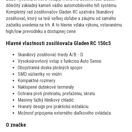
dôležitý základný kameň vášho automobilového hifi systému.
Kompletný rad zosilňovačov Gladen RC uzatvára 5kanálový
zosilňovač, ktorý sa teší veľkej obľube a záujmu od samého
začiatku uvedenia na trh. A to hlavne vďaka výkonu, vstavanému
high/low prevodníku a dostupnej cene.
Hlavné vlastnosti zosilňovača Gladen RC 150c5
5kanálový zosilňovač triedy A/B - D.
Vysokoúrovňový vstup s funkciou Auto Sense.
Obojstranná doska plošných spojov.
SMD súčiastky vo vnútri.
Kompaktné rozmery.
Naklopené dutinkové terminály.
Ochrana proti prehriatiu, preťaženiu, skratu.
Masívny ťažký hliníkový chladič.
Hranatý design pre praktickú inštaláciu.
Možnosť pripojenia externého diaľkového ovládača.
O značke