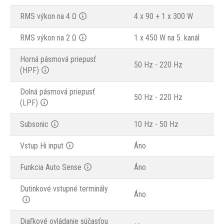
RMS výkon na 4 Ω
4 x 90 + 1 x 300 W
RMS výkon na 2 Ω
1 x 450 W na 5. kanál
Horná pásmová priepusť
50 Hz - 220 Hz
(HPF)
Dolná pásmová priepusť
50 Hz - 220 Hz
(LPF)
Subsonic
10 Hz - 50 Hz
Vstup Hi input
Áno
Funkcia Auto Sense
Áno
Dutinkové vstupné terminály
Áno
Diaľkové ovládanie súčasťou