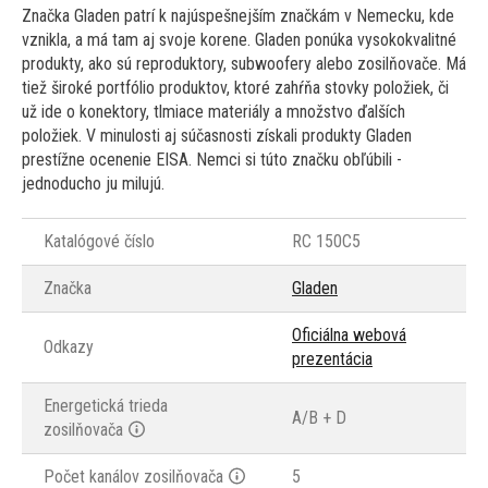
Značka Gladen patrí k najúspešnejším značkám v Nemecku, kde
vznikla, a má tam aj svoje korene. Gladen ponúka vysokokvalitné
produkty, ako sú reproduktory, subwoofery alebo zosilňovače. Má
tiež široké portfólio produktov, ktoré zahŕňa stovky položiek, či
už ide o konektory, tlmiace materiály a množstvo ďalších
položiek. V minulosti aj súčasnosti získali produkty Gladen
prestížne ocenenie EISA. Nemci si túto značku obľúbili -
jednoducho ju milujú.
Katalógové číslo
RC 150C5
Značka
Gladen
Oficiálna webová
Odkazy
prezentácia
Energetická trieda
A/B + D
zosilňovača
Počet kanálov zosilňovača
5