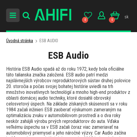
sk
0
0
Úvodná stránka
ESB AUDIO
ESB Audio
História ESB Audio spadá až do roku 1972, kedy bola oficiálne
táto talianska značka založená. ESB audio patrí medzi
najslávnejších výrobcov reproduktorových sústav druhej polovice
20. storočia a počas svojej bohatej histórie uviedli na trh
množstvo inovatívnych technológií a mnoho high-end produktov z
oblasti domácej audio techniky, ktoré dosiahli obrovský
celosvetový úspech. Na základe získaných skúseností sa v roku
1984 začali inžinieri ESB zaoberať výskumom zameraným na
optimalizáciu zvuku v automobilovom prostredí a o dva roky
neskôr zahájili výrobu prvých reproduktorov do auta. Vďaka
veľkému úspechu sa v ESB začali čoraz viac zameriavať na
automobilový priemysel a jeho náročné výzvy. Car Audio začína