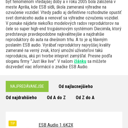
byť fenoménom vtedajšej doby a v roku 2005 bola založená v
meste Aprilia, kde ESB sídli, škola zameraná výhradne na
ozvučenie vozidiel. Vtedy padlo aj definitívne rozhodnutie opustiť
svet domáceho audia a venovať sa výhradne ozvučeniu vozidiel.
V ponuke nájdete niekoľko modelových radov reproduktorov na
čele so super high-end trojpásmovým systémom Diecimila, ktorý
predstavuje pravdepodobne najkvalitnejšie a najdrahšie
reproduktory do auta na dnešnom trhu. A to je aj hlavným
poslaním ESB audio. Vyrábať reproduktory najvyššej kvality
zamerané na verný zvuk, ktorý umožní užívateľovi takú
reprodukciu, akú pri tvorbe intepret zamýšľal. Presne podľa
sloganu firmy "Just like live". V našom
článku
sa môžete
dozvedieť viac informácií o značke ESB Audio.
Od najlacnejšieho
NAJPREDÁVANEJŠIE
Od najdrahšieho
Od A do Z
Od Z do A
TIP
ESB Audio 1.6K2X