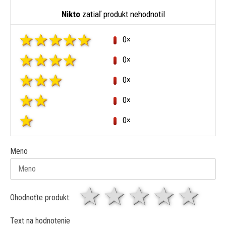
Nikto
zatiaľ produkt nehodnotil
0×
0×
0×
0×
0×
Meno
1 hviezda
2 hviezdy
3 hviez
4 hv
5 
Ohodnoťte produkt:
Text na hodnotenie