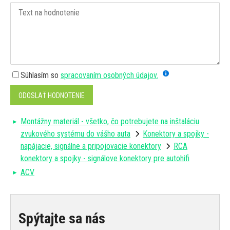
Súhlasím so
spracovaním osobných údajov.
ODOSLAŤ HODNOTENIE
Montážny materiál - všetko, čo potrebujete na inštaláciu
zvukového systému do vášho auta
Konektory a spojky -
napájacie, signálne a pripojovacie konektory
RCA
konektory a spojky - signálove konektory pre autohifi
ACV
Spýtajte sa nás