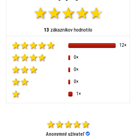
13
zákazníkov hodnotilo
12×
0×
0×
0×
1×
Anonymný užívateľ