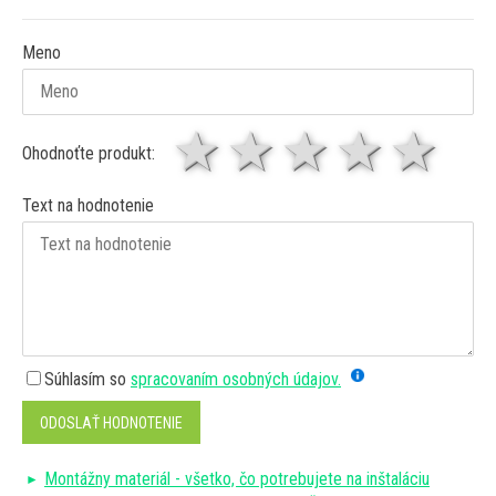
Meno
1 hviezda
2 hviezdy
3 hviez
4 hv
5 
Ohodnoťte produkt:
Text na hodnotenie
Súhlasím so
spracovaním osobných údajov.
ODOSLAŤ HODNOTENIE
Montážny materiál - všetko, čo potrebujete na inštaláciu