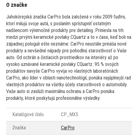
O značke
Juhokórejská značka CarPro bola založená v roku 2009 ľuďmi,
ktorí milujú svoje autá, s poslaním sprístupniť ostatným
nadšencom výnimočné produkty pre detailing. Priniesla na trh
medzi prvými keramické povlaky CQuartz a to v čase, keď boli na
západnej pologuli ešte neznáme. CarPro neustále prináša nové
produkty a nevšedné nápady pre pohodlnú starostlivosť o Vaše
auto. Od ochrán a čistiacich prostriedkov na interiéry až po
vysoko uznávané keramické povlaky CQuartz. 95 % svojich
produktov navyše CarPro vyvíja vo vlastných laboratóriách.
CarPro, ako líder v oblasti nanotechnológií, ponúka najúplnejší rad
vlastných produktov na všetky účely starostlivosti o automobily.
Vaše auto si zaslúži maximálnu ochranu a CarPro ponúka
produkty, ktoré poskytujú profesionálne výsledky.
Katalógové číslo
CP_MX5
Značka
CarPro