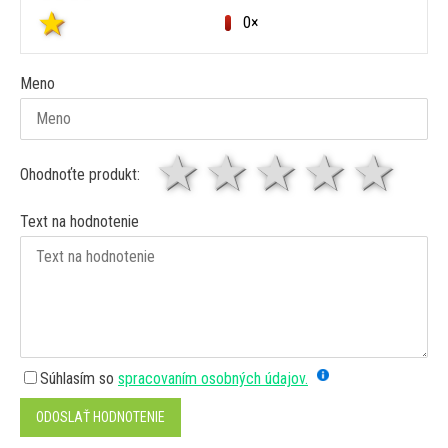
0×
Meno
1 hviezda
2 hviezdy
3 hviez
4 hv
5 
Ohodnoťte produkt:
Text na hodnotenie
Súhlasím so
spracovaním osobných údajov.
ODOSLAŤ HODNOTENIE