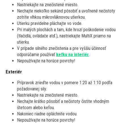
Nastriekajte na znečistené miesto.
Nechajte niekoľko sekúnd pôsobiť a uvoľnené nečistoty
zotrite vlhkou mikrovláknovou utierkou.
Utierku pravidelne pláchajte vo vode.
Pri malých plochách a tam, kde hrozí poškodenie vodou
(tlačidlá, ovládače atď.), nastriekajte MultiX priamo na
utierku.
V prípade silného znečistenia a pre vyššiu účinnosť
odporúčame používať
kefku na interiér
.
Nepoužívajte na horúce povrchy!
Exteriér
Prípravok zrieďte vodou v pomere 1:20 až 1:10 podľa
požadovanej sily.
Nastriekajte na znečistené miesto.
Nechajte krátko pôsobiť a nečistoty čistite vhodným
štetcom alebo kefou.
Nakoniec riadne opláchnite vodou.
Nepoužívajte na horúce povrchy!