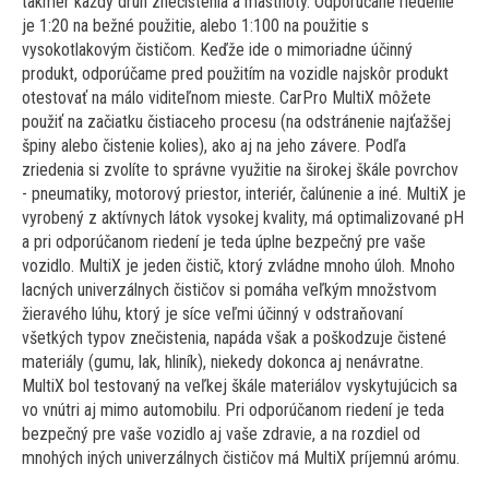
takmer každý druh znečistenia a mastnoty. Odporúčané riedenie
je 1:20 na bežné použitie, alebo 1:100 na použitie s
vysokotlakovým čističom. Keďže ide o mimoriadne účinný
produkt, odporúčame pred použitím na vozidle najskôr produkt
otestovať na málo viditeľnom mieste. CarPro MultiX môžete
použiť na začiatku čistiaceho procesu (na odstránenie najťažšej
špiny alebo čistenie kolies), ako aj na jeho závere. Podľa
zriedenia si zvolíte to správne využitie na širokej škále povrchov
- pneumatiky, motorový priestor, interiér, čalúnenie a iné. MultiX je
vyrobený z aktívnych látok vysokej kvality, má optimalizované pH
a pri odporúčanom riedení je teda úplne bezpečný pre vaše
vozidlo. MultiX je jeden čistič, ktorý zvládne mnoho úloh. Mnoho
lacných univerzálnych čističov si pomáha veľkým množstvom
žieravého lúhu, ktorý je síce veľmi účinný v odstraňovaní
všetkých typov znečistenia, napáda však a poškodzuje čistené
materiály (gumu, lak, hliník), niekedy dokonca aj nenávratne.
MultiX bol testovaný na veľkej škále materiálov vyskytujúcich sa
vo vnútri aj mimo automobilu. Pri odporúčanom riedení je teda
bezpečný pre vaše vozidlo aj vaše zdravie, a na rozdiel od
mnohých iných univerzálnych čističov má MultiX príjemnú arómu.