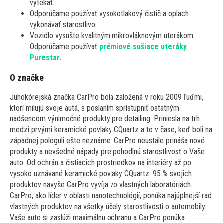
vytekať.
Odporúčame používať vysokotlakový čistič a oplach
vykonávať starostlivo.
Vozidlo vysušte kvalitným mikrovláknovým uterákom.
Odporúčame používať
prémiové sušiace uteráky
Purestar.
O značke
Juhokórejská značka CarPro bola založená v roku 2009 ľuďmi,
ktorí milujú svoje autá, s poslaním sprístupniť ostatným
nadšencom výnimočné produkty pre detailing. Priniesla na trh
medzi prvými keramické povlaky CQuartz a to v čase, keď boli na
západnej pologuli ešte neznáme. CarPro neustále prináša nové
produkty a nevšedné nápady pre pohodlnú starostlivosť o Vaše
auto. Od ochrán a čistiacich prostriedkov na interiéry až po
vysoko uznávané keramické povlaky CQuartz. 95 % svojich
produktov navyše CarPro vyvíja vo vlastných laboratóriách.
CarPro, ako líder v oblasti nanotechnológií, ponúka najúplnejší rad
vlastných produktov na všetky účely starostlivosti o automobily.
Vaše auto si zaslúži maximálnu ochranu a CarPro ponúka