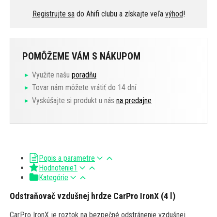
Registrujte sa
do Ahifi clubu a získajte veľa
výhod
!
POMÔŽEME VÁM S NÁKUPOM
Využite našu
poradňu
Tovar nám môžete vrátiť do 14 dní
Vyskúšajte si produkt u nás
na predajne
Popis a parametre
Hodnotenie
1
Kategórie
Odstraňovač vzdušnej hrdze CarPro IronX (4 l)
CarPro IronX je roztok na bezpečné odstránenie vzdušnej