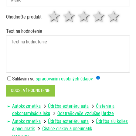
1 hviezda
2 hviezdy
3 hviez
4 hv
5 
Ohodnoťte produkt:
Text na hodnotenie
Súhlasím so
spracovaním osobných údajov.
ODOSLAŤ HODNOTENIE
Autokozmetika
Údržba exteriéru auta
Čistenie a
dekontaminácia laku
Odstraňovače vzdušnej hrdze
Autokozmetika
Údržba exteriéru auta
Údržba alu kolies
a pneumatík
Čističe diskov a pneumatík