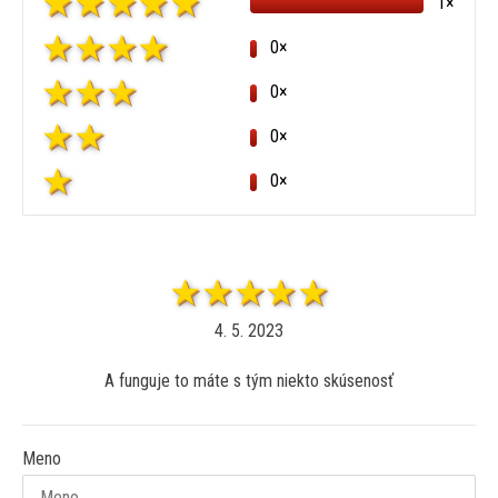
1×
0×
0×
0×
0×
4. 5. 2023
A funguje to máte s tým niekto skúsenosť
Meno