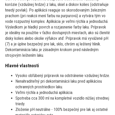
korózie (vzdušnej hrdze) z laku, skiel a diskov kolies (odstraňuje
hnedý povlak). Po aplikácii reaguje so skorodovaným železným
prachom (pri reakcii mení farbu na purpurovú) a vytvára tým vo
vode rozpustný komplex. Aplikácia je veľmi rýchla a jednoduchá.
Výsledkom je hladký povrch a rozjasnenie farby laku. Prípravok
je ideálny na použitie v ťažko dostupných miestach, ako sú členité
disky kolies alebo okolie výfukov atď. Prípravok má vyvážené pH
(7) a je úplne bezpečný pre lak, sklo, chróm aj leštený hliník.
Dekontaminácia laku je zásadným krokom pred následným
strojovým leštením laku.
Hlavné vlastnosti
Vysoko obľúbený prípravok na odstránenie vzdušnej hrdze.
Nenahraditeľný pri dekontaminácii laku pred aplikáciou
ochranných prostriedkov laku.
Veľmi rýchla a jednoduchá aplikácia.
Spotreba cca 300 ml na kompletné vozidlo nižšej strednej
triedy.
Zloženie pH neutrálne - 100% bezpečný pre lak aj ostatné