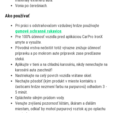
materiály exteriéru auta.
Vonia po čerešniach.
Ako používať
Pri práci s odstraňovačom vzdušnej hrdze používajte
gumové ochranné rukavice
.
Pre 100% účinnosť vozidla pred aplikáciou CarPro IronX
umyte a vysušte.
Pôvodná vrstva nečistôt totiž výrazne znižuje účinnosť
prípravku a po mokrom aute prípravok zase predčasne
steká.
Aplikujte v tieni a na chladnú karosériu, nikdy nenechajte na
karosérii auta zaschnúť!
Nastriekajte na celý povrch vozidla vrátane skiel.
Nechajte pôsobiť (kým produkt v mieste kontaktu s
časticami hrdze nezmení farbu na purpurovú) odhadom 3 -
5 minút.
Opláchnite silným prúdom vody.
Venujte zvýšenú pozornosť lištám, škáram a ďalším
miestam, odkiaľ by mohol purpurový roztok aj po oplachu