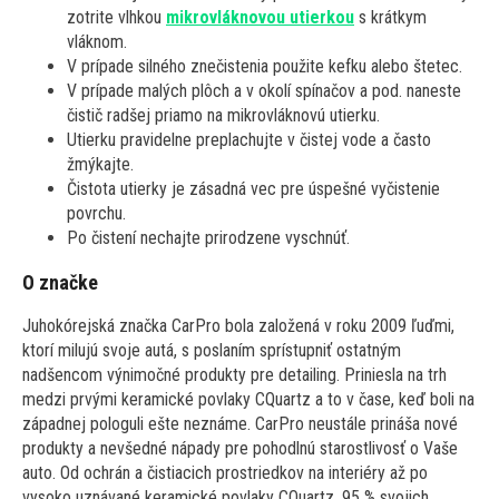
zotrite vlhkou
mikrovláknovou utierkou
s krátkym
vláknom.
V prípade silného znečistenia použite kefku alebo štetec.
V prípade malých plôch a v okolí spínačov a pod. naneste
čistič radšej priamo na mikrovláknovú utierku.
Utierku pravidelne preplachujte v čistej vode a často
žmýkajte.
Čistota utierky je zásadná vec pre úspešné vyčistenie
povrchu.
Po čistení nechajte prirodzene vyschnúť.
O značke
Juhokórejská značka CarPro bola založená v roku 2009 ľuďmi,
ktorí milujú svoje autá, s poslaním sprístupniť ostatným
nadšencom výnimočné produkty pre detailing. Priniesla na trh
medzi prvými keramické povlaky CQuartz a to v čase, keď boli na
západnej pologuli ešte neznáme. CarPro neustále prináša nové
produkty a nevšedné nápady pre pohodlnú starostlivosť o Vaše
auto. Od ochrán a čistiacich prostriedkov na interiéry až po
vysoko uznávané keramické povlaky CQuartz. 95 % svojich