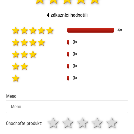
4
zákazníci hodnotili
4×
0×
0×
0×
0×
Meno
1 hviezda
2 hviezdy
3 hviez
4 hv
5 
Ohodnoťte produkt: