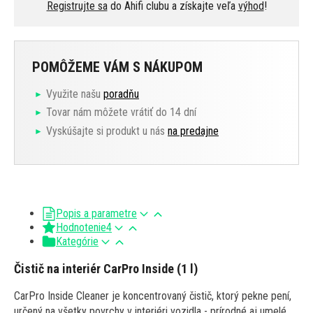
Registrujte sa
do Ahifi clubu a získajte veľa
výhod
!
POMÔŽEME VÁM S NÁKUPOM
Využite našu
poradňu
Tovar nám môžete vrátiť do 14 dní
Vyskúšajte si produkt u nás
na predajne
Popis a parametre
Hodnotenie
4
Kategórie
Čistič na interiér CarPro Inside (1 l)
CarPro Inside Cleaner je koncentrovaný čistič, ktorý pekne pení,
určený na všetky povrchy v interiéri vozidla - prírodné aj umelé