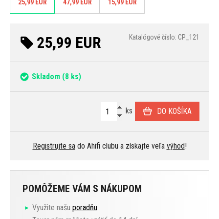
25,99 EUR
47,99 EUR
15,99 EUR
25,99 EUR
Katalógové číslo: CP_121
Skladom
(8 ks)
ks
DO KOŠÍKA
Registrujte sa
do Ahifi clubu a získajte veľa
výhod
!
POMÔŽEME VÁM S NÁKUPOM
Využite našu
poradňu