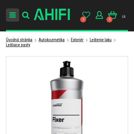
sk
0
0
Úvodná stránka
Autokozmetika
Exteriér
Leštenie laku
Leštiace pasty