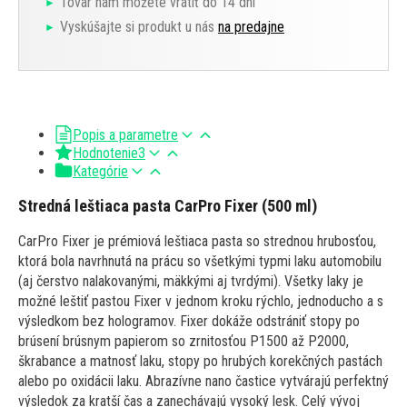
Tovar nám môžete vrátiť do 14 dní
Vyskúšajte si produkt u nás
na predajne
Popis a parametre
Hodnotenie
3
Kategórie
Stredná leštiaca pasta CarPro Fixer (500 ml)
CarPro Fixer je prémiová leštiaca pasta so strednou hrubosťou,
ktorá bola navrhnutá na prácu so všetkými typmi laku automobilu
(aj čerstvo nalakovanými, mäkkými aj tvrdými). Všetky laky je
možné leštiť pastou Fixer v jednom kroku rýchlo, jednoducho a s
výsledkom bez hologramov. Fixer dokáže odstrániť stopy po
brúsení brúsnym papierom so zrnitosťou P1500 až P2000,
škrabance a matnosť laku, stopy po hrubých korekčných pastách
alebo po oxidácii laku. Abrazívne nano častice vytvárajú perfektný
výsledok za kratší čas a zanechávajú vysoký lesk. Celý vývoj