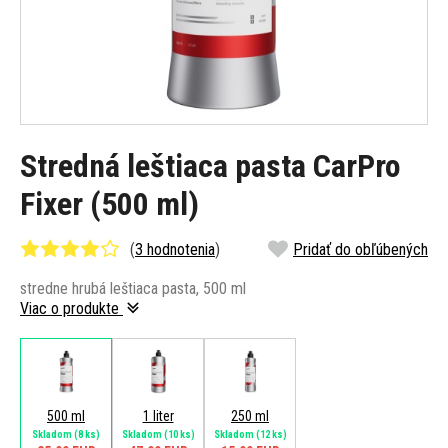
Stredná leštiaca pasta CarPro
Fixer (500 ml)
(
3 hodnotenia
)
Pridať do obľúbených
stredne hrubá leštiaca pasta, 500 ml
Viac o produkte
500 ml
1 liter
250 ml
Skladom
(8 ks)
Skladom
(10 ks)
Skladom
(12 ks)