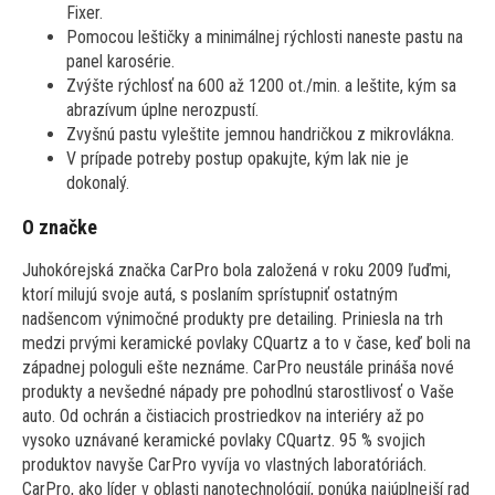
Fixer.
Pomocou leštičky a minimálnej rýchlosti naneste pastu na
panel karosérie.
Zvýšte rýchlosť na 600 až 1200 ot./min. a leštite, kým sa
abrazívum úplne nerozpustí.
Zvyšnú pastu vyleštite jemnou handričkou z mikrovlákna.
V prípade potreby postup opakujte, kým lak nie je
dokonalý.
O značke
Juhokórejská značka CarPro bola založená v roku 2009 ľuďmi,
ktorí milujú svoje autá, s poslaním sprístupniť ostatným
nadšencom výnimočné produkty pre detailing. Priniesla na trh
medzi prvými keramické povlaky CQuartz a to v čase, keď boli na
západnej pologuli ešte neznáme. CarPro neustále prináša nové
produkty a nevšedné nápady pre pohodlnú starostlivosť o Vaše
auto. Od ochrán a čistiacich prostriedkov na interiéry až po
vysoko uznávané keramické povlaky CQuartz. 95 % svojich
produktov navyše CarPro vyvíja vo vlastných laboratóriách.
CarPro, ako líder v oblasti nanotechnológií, ponúka najúplnejší rad