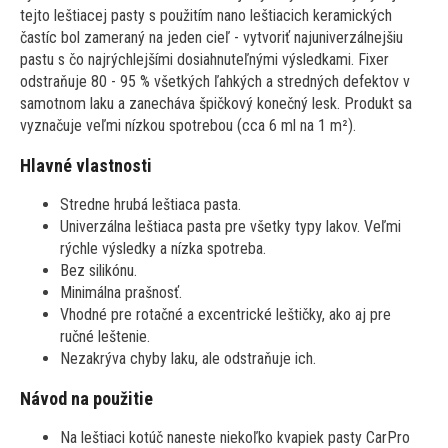
tejto leštiacej pasty s použitím nano leštiacich keramických
častíc bol zameraný na jeden cieľ - vytvoriť najuniverzálnejšiu
pastu s čo najrýchlejšími dosiahnuteľnými výsledkami. Fixer
odstraňuje 80 - 95 % všetkých ľahkých a stredných defektov v
samotnom laku a zanecháva špičkový konečný lesk. Produkt sa
vyznačuje veľmi nízkou spotrebou (cca 6 ml na 1 m²).
Hlavné vlastnosti
Stredne hrubá leštiaca pasta.
Univerzálna leštiaca pasta pre všetky typy lakov. Veľmi
rýchle výsledky a nízka spotreba.
Bez silikónu.
Minimálna prašnosť.
Vhodné pre rotačné a excentrické leštičky, ako aj pre
ručné leštenie.
Nezakrýva chyby laku, ale odstraňuje ich.
Návod na použitie
Na leštiaci kotúč naneste niekoľko kvapiek pasty CarPro