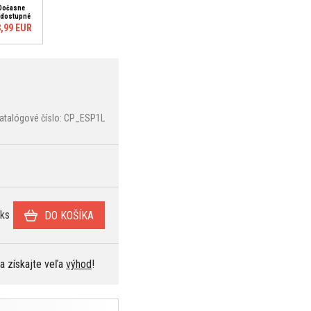
Dočasne
dostupné
,99 EUR
atalógové číslo: CP_ESP1L
ks
DO KOŠÍKA
 a získajte veľa
výhod
!