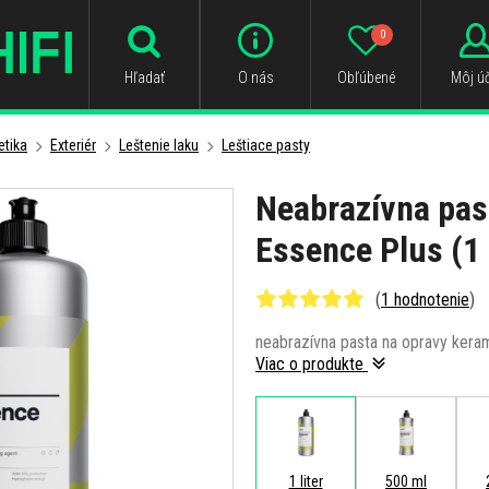
0
Hľadať
O nás
Obľúbené
Môj úč
tika
Exteriér
Leštenie laku
Leštiace pasty
Neabrazívna pas
Essence Plus (1 
(
1 hodnotenie
)
neabrazívna pasta na opravy keram
Viac o produkte
1 liter
500 ml