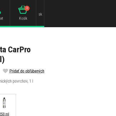
0
sk
et
Košík
ta CarPro
l)
Pridať do obľúbených
ických povrchov, 1 l
250 ml