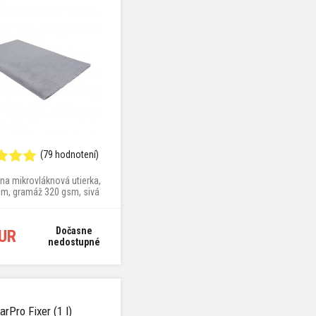
(79 hodnotení)
lna mikrovláknová utierka,
cm, gramáž 320 gsm, sivá
farba
Dočasne
EUR
nedostupné
arPro Fixer (1 l)