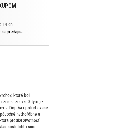
ÁKUPOM
o 14 dní
s
na predajne
rchov, ktoré boli
 naniesť znova. S tým je
ancov. Dopĺňa opotrebované
ť pôvodné hydrofóbne a
torá predĺži životnosť
Vlastnosti tohto super