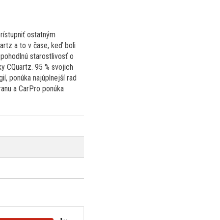
rístupniť ostatným
rtz a to v čase, keď boli
pohodlnú starostlivosť o
ky CQuartz. 95 % svojich
ií, ponúka najúplnejší rad
hranu a CarPro ponúka