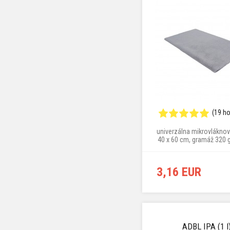
(19 h
univerzálna mikrovláknová
40 x 60 cm, gramáž 320 
farba
3,16 EUR
ADBL IPA (1 l