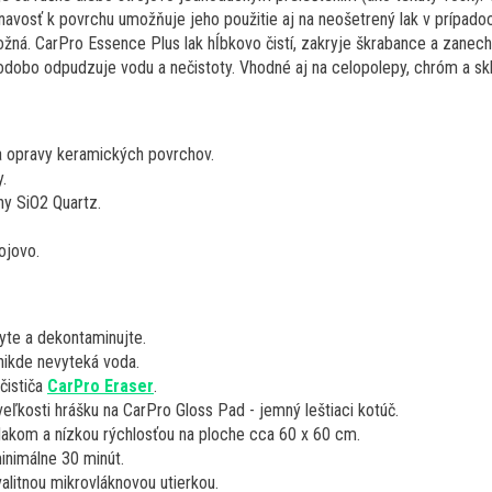
ľnavosť k povrchu umožňuje jeho použitie aj na neošetrený lak v prípado
ožná. CarPro Essence Plus lak hĺbkovo čistí, zakryje škrabance a zanech
hodobo odpudzuje vodu a nečistoty. Vhodné aj na celopolepy, chróm a skl
a opravy keramických povrchov.
.
ny SiO2 Quartz.
rojovo.
yte a dekontaminujte.
nikde nevyteká voda.
čističa
CarPro Eraser
.
eľkosti hrášku na CarPro Gloss Pad - jemný leštiaci kotúč.
lakom a nízkou rýchlosťou na ploche cca 60 x 60 cm.
inimálne 30 minút.
alitnou mikrovláknovou utierkou.