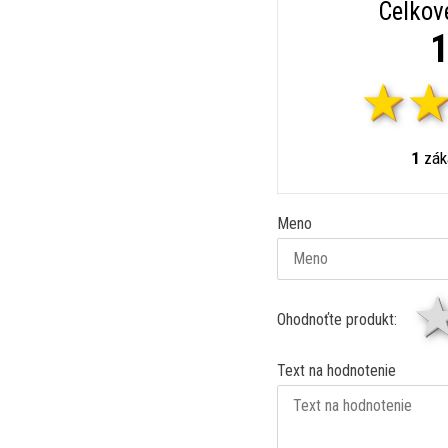
Celkov
1
1
záka
Meno
Ohodnoťte produkt:
Text na hodnotenie