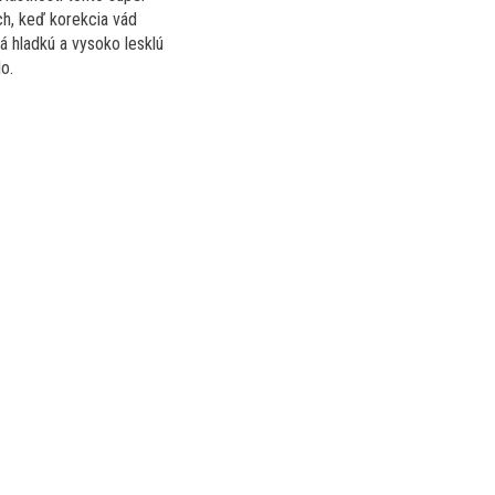
ch, keď korekcia vád
á hladkú a vysoko lesklú
o.