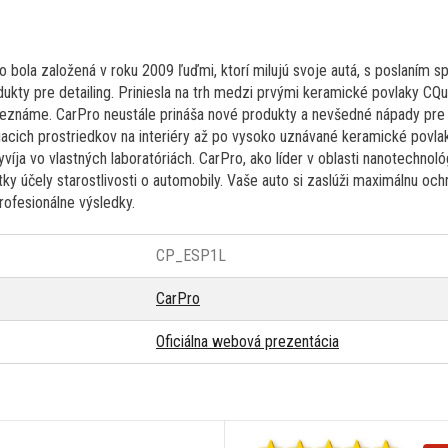
bola založená v roku 2009 ľuďmi, ktorí milujú svoje autá, s poslaním sp
ty pre detailing. Priniesla na trh medzi prvými keramické povlaky CQua
neznáme. CarPro neustále prináša nové produkty a nevšedné nápady pre 
tiacich prostriedkov na interiéry až po vysoko uznávané keramické povla
íja vo vlastných laboratóriách. CarPro, ako líder v oblasti nanotechnológ
ky účely starostlivosti o automobily. Vaše auto si zaslúži maximálnu oc
rofesionálne výsledky.
CP_ESP1L
CarPro
Oficiálna webová prezentácia