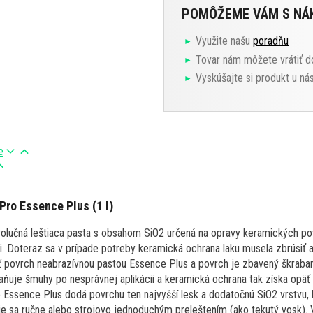
POMÔŽEME VÁM S N
Využite našu
poradňu
Tovar nám môžete vrátiť d
Vyskúšajte si produkt u ná
e
ro Essence Plus (1 l)
olučná leštiaca pasta s obsahom SiO2 určená na opravy keramických pov
 Doteraz sa v prípade potreby keramická ochrana laku musela zbrúsiť a
tiť povrch neabrazívnou pastou Essence Plus a povrch je zbavený škrab
aňuje šmuhy po nesprávnej aplikácii a keramická ochrana tak získa opä
 Essence Plus dodá povrchu ten najvyšší lesk a dodatočnú SiO2 vrstvu, k
uje sa ručne alebo strojovo jednoduchým preleštením (ako tekutý vosk). 