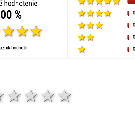
é hodnotenie
00 %
zník hodnotil
1 hviezda
2 hviezdy
3 hviezdy
4 hviezdy
5 hviezd