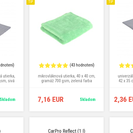
TIP
TIP
odnotení)
(43 hodnotení)
 utierka,
mikrovláknová utierka, 40 x 40 cm,
univerzá
gsm, sivá
gramáž 700 gsm, zelená farba
42 x 35 
7,16 EUR
2,36 
Skladom
Skladom
)
CarPro Reflect (1 l)
C