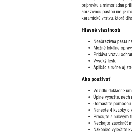
prípravku a mimoriadna pri
abrazívnou pastou nie je m
keramickú vrstvu, ktorá dl
Hlavné vlastnosti
Neabrazívna pasta n
Možné lokálne opravy
Pridáva vrstvu ochra
Vysoký lesk.
Aplikácia ručne aj st
Ako používať
Vozidlo dôkladne um
Úplne vysušte, nech 
Odmastite pomocou 
Naneste 4 kvapky o v
Pracujte s nulovým t
Nechajte zaschnúť m
Nakoniec vyleštite kv