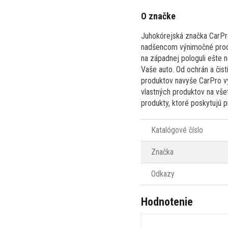
O značke
Juhokórejská značka CarPro 
nadšencom výnimočné produk
na západnej pologuli ešte 
Vaše auto. Od ochrán a čis
produktov navyše CarPro vyv
vlastných produktov na všet
produkty, ktoré poskytujú p
Katalógové číslo
Značka
Odkazy
Hodnotenie