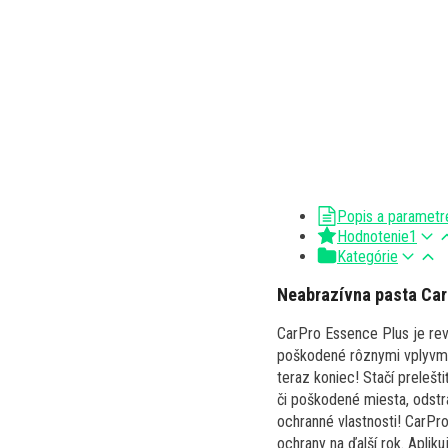
Popis a parametr
Hodnotenie
1
Kategórie
Neabrazívna pasta CarP
CarPro Essence Plus je rev
poškodené rôznymi vplyvmi.
teraz koniec! Stačí preleš
či poškodené miesta, odstr
ochranné vlastnosti! CarPro
ochrany na ďalší rok. Aplik