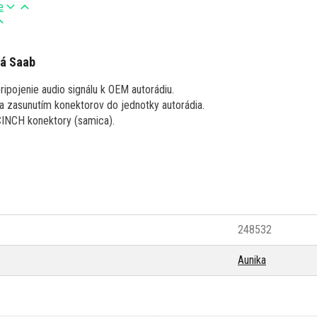
e
iá Saab
ripojenie audio signálu k OEM autorádiu.
a zasunutím konektorov do jednotky autorádia.
INCH konektory (samica).
248532
Aunika