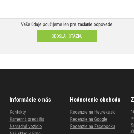
Vaše údaje použijeme len pre zaslanie odpovede.
ODOSLAŤ OTÁZKU
Informácie o nás
Hodnotenie obchodu
Z
Kontakty
Recenzie na Heureka.sk
1
au
Kamenná predajňa
Recenzie na Google
S
Náhradné vozidlo
Recenzie na Facebooku
v
Náš sklad v Brne