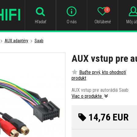
0
Hľadať
O nás
Obľúbené
Môj úč
AUX adaptéry
Saab
AUX vstup pre a
Buďte prvý, kto ohodnotí
produkt
AUX vstup pre autorádiá Saab
Viac o produkte
14,76 EUR