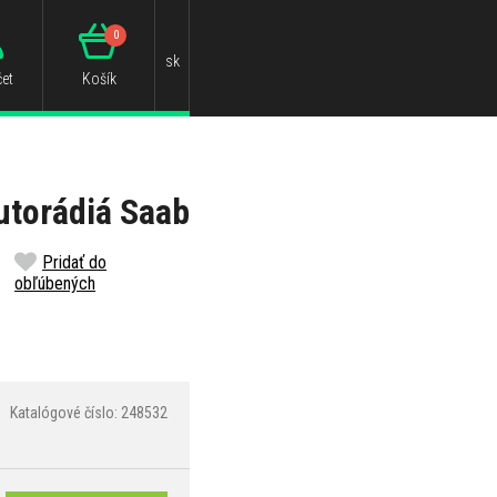
0
sk
et
Košík
utorádiá Saab
Pridať do
obľúbených
Katalógové číslo: 248532