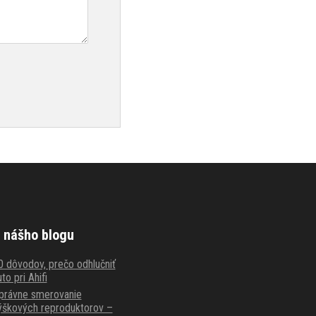
 nášho blogu
0 dôvodov, prečo odhlučniť
to pri Ahifi
právne smerovanie
ýškových reproduktorov –