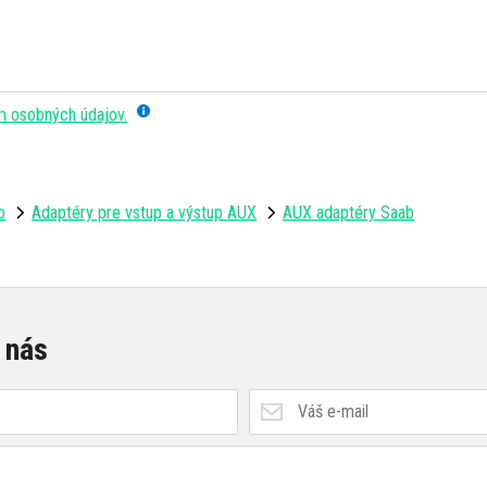
m osobných údajov.
o
Adaptéry pre vstup a výstup AUX
AUX adaptéry Saab
 nás