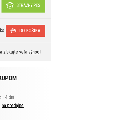
STRÁŽNY PES
ks
DO KOŠÍKA
 a získajte veľa
výhod
!
ÁKUPOM
o 14 dní
s
na predajne