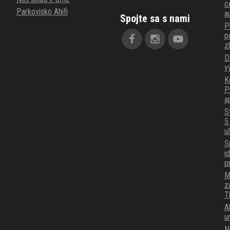
c
Parkovisko Ahifi
a
Spojte sa s nami
P
p
z
D
v
K
P
a
S
5
u
S
i
p
M
z
T
A
u
N