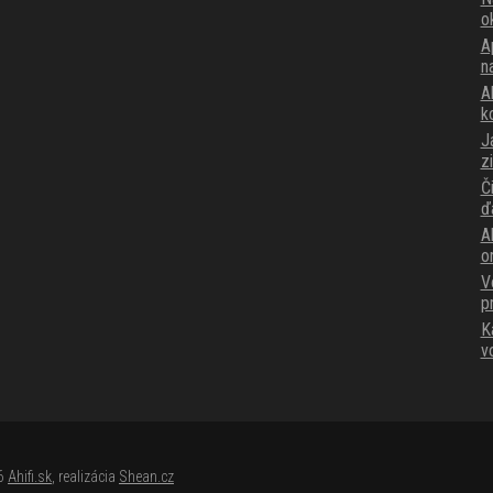
o
A
n
Ak
k
J
z
Č
ď
A
o
V
p
K
v
26
Ahifi.sk
, realizácia
Shean.cz