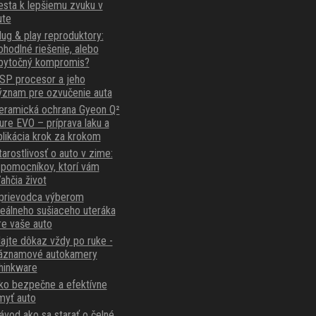
esta k lepšiemu zvuku v
ute
lug & play reproduktory:
ohodlné riešenie, alebo
bytočný kompromis?
SP procesor a jeho
ýznam pre ozvučenie auta
eramická ochrana Gyeon Q²
ure EVO – príprava laku a
plikácia krok za krokom
tarostlivosť o auto v zime:
 pomocníkov, ktorí vám
ľahčia život
prievodca výberom
deálneho sušiaceho uteráka
re vaše auto
ajte dôkaz vždy po ruke -
áznamové autokamery
hinkware
ko bezpečne a efektívne
myť auto
ávod ako sa starať o čelné