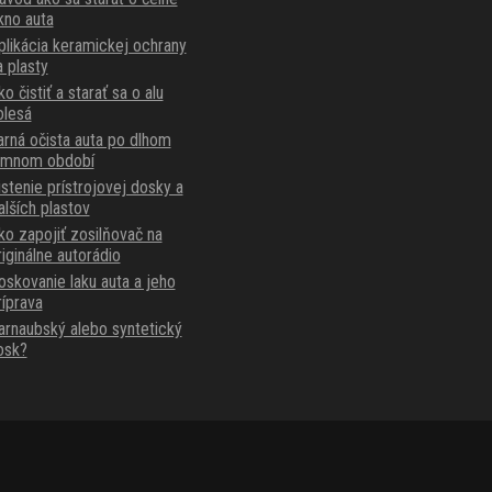
kno auta
plikácia keramickej ochrany
a plasty
o čistiť a starať sa o alu
olesá
arná očista auta po dlhom
imnom období
istenie prístrojovej dosky a
alších plastov
ko zapojiť zosilňovač na
riginálne autorádio
oskovanie laku auta a jeho
ríprava
arnaubský alebo syntetický
osk?