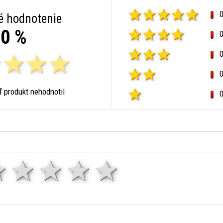
é hodnotenie
0 %
ľ produkt nehodnotil
1 hviezda
2 hviezdy
3 hviezdy
4 hviezdy
5 hviezd