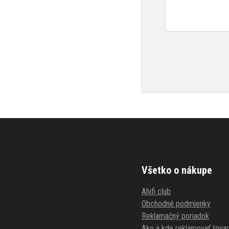
Všetko o nákupe
Ahifi club
Obchodné podmienky
Reklamačný poriadok
Ako a kde reklamovať tovar