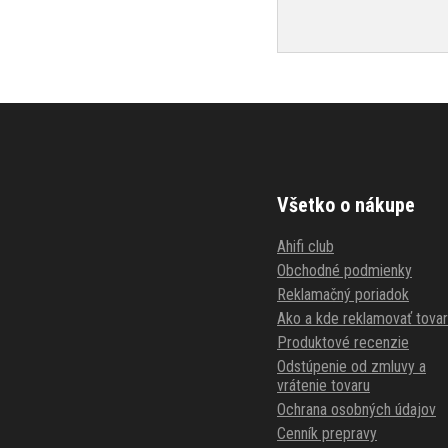
Všetko o nákupe
Ahifi club
Obchodné podmienky
Reklamačný poriadok
Ako a kde reklamovať tovar
Produktové recenzie
Odstúpenie od zmluvy a
vrátenie tovaru
Ochrana osobných údajov
Cenník prepravy