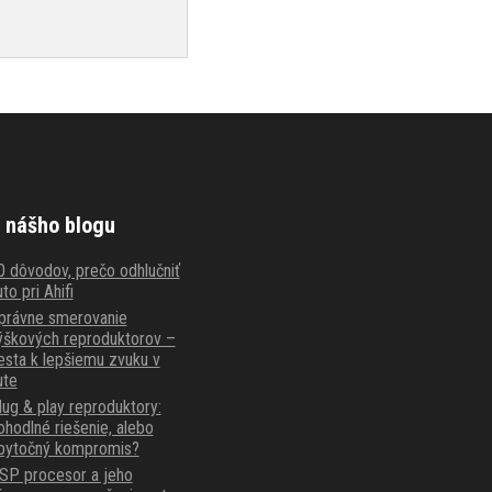
 nášho blogu
0 dôvodov, prečo odhlučniť
to pri Ahifi
právne smerovanie
ýškových reproduktorov –
esta k lepšiemu zvuku v
ute
lug & play reproduktory:
ohodlné riešenie, alebo
bytočný kompromis?
SP procesor a jeho