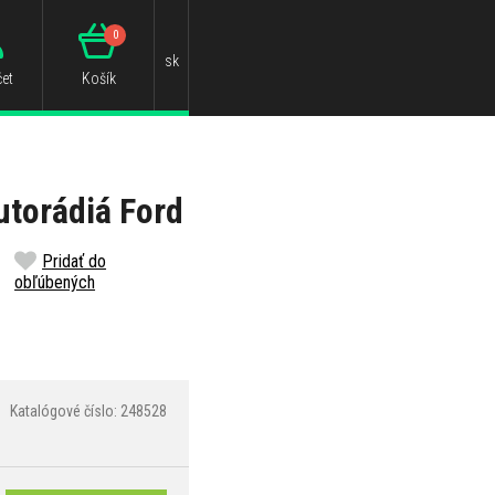
0
sk
et
Košík
utorádiá Ford
Pridať do
obľúbených
Katalógové číslo: 248528