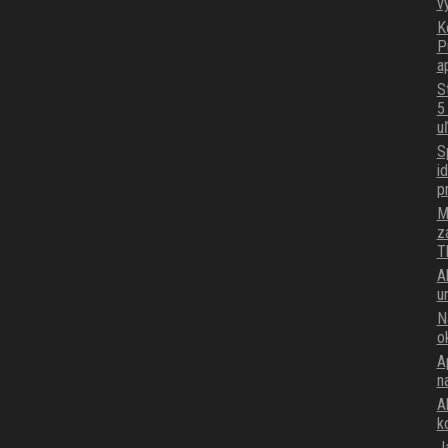
v
K
P
a
S
5
u
S
i
p
M
z
T
A
u
N
o
A
n
Ak
k
J