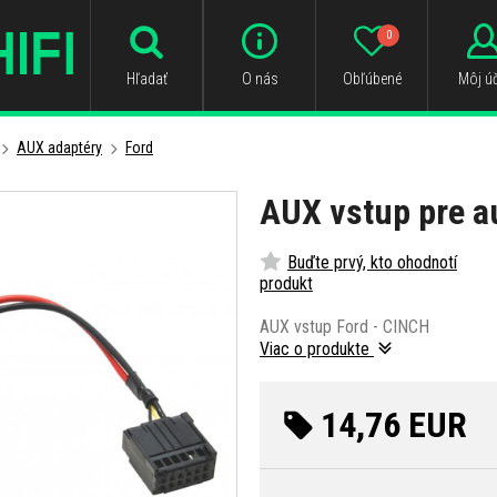
0
Hľadať
O nás
Obľúbené
Môj úč
AUX adaptéry
Ford
AUX vstup pre a
Buďte prvý, kto ohodnotí
produkt
AUX vstup Ford - CINCH
Viac o produkte
14,76 EUR