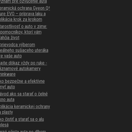
ýznam pre ozvučenie auta
eramická ochrana Gyeon Q²
ure EVO – príprava laku a
plikácia krok za krokom
tarostlivosť o auto v zime:
 pomocníkov, ktorí vám
ľahčia život
prievodca výberom
deálneho sušiaceho uteráka
re vaše auto
ajte dôkaz vždy po ruke -
áznamové autokamery
hinkware
ko bezpečne a efektívne
myť auto
ávod ako sa starať o čelné
kno auta
plikácia keramickej ochrany
a plasty
o čistiť a starať sa o alu
olesá
arná očista auta po dlhom