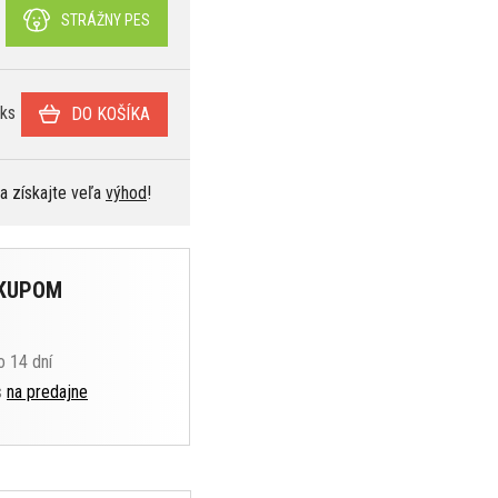
STRÁŽNY PES
ks
DO KOŠÍKA
 a získajte veľa
výhod
!
ÁKUPOM
o 14 dní
s
na predajne