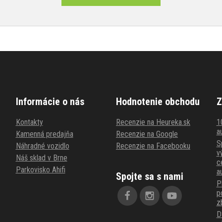
Informácie o nás
Hodnotenie obchodu
Z
Kontakty
Recenzie na Heureka.sk
1
au
Kamenná predajňa
Recenzie na Google
S
Náhradné vozidlo
Recenzie na Facebooku
v
Náš sklad v Brne
c
Parkovisko Ahifi
a
Spojte sa s nami
P
p
z
D