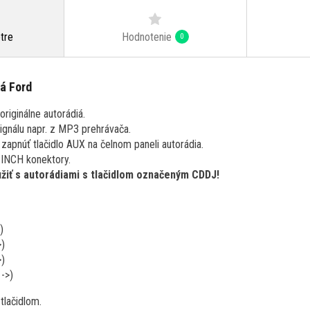
Hodnotenie
tre
0
á Ford
riginálne autorádiá.
signálu napr. z MP3 prehrávača.
 zapnúť tlačidlo AUX na čelnom paneli autorádia.
CINCH konektory.
žiť s autorádiami s tlačidlom označeným CDDJ!
)
>)
>)
->)
tlačidlom.