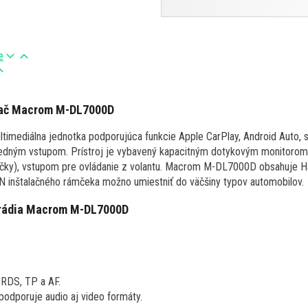
e
vač Macrom M-DL7000D
mediálna jednotka podporujúca funkcie Apple CarPlay, Android Auto
dným vstupom. Prístroj je vybavený kapacitným dotykovým monitorom 
očky), vstupom pre ovládanie z volantu. Macrom M-DL7000D obsahuje H
inštalačného rámčeka možno umiestniť do väčšiny typov automobilov.
orádia Macrom M-DL7000D
 RDS, TP a AF.
odporuje audio aj video formáty.