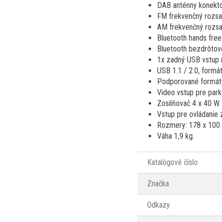
DAB anténny konekto
FM frekvenčný rozsa
AM frekvenčný rozsa
Bluetooth hands free
Bluetooth bezdrôtov
1x zadný USB vstup n
USB 1.1 / 2.0, form
Podporované formát
Video vstup pre par
Zosilňovač 4 x 40 W.
Vstup pre ovládanie z
Rozmery: 178 x 100 
Váha 1,9 kg.
Katalógové číslo
Značka
Odkazy