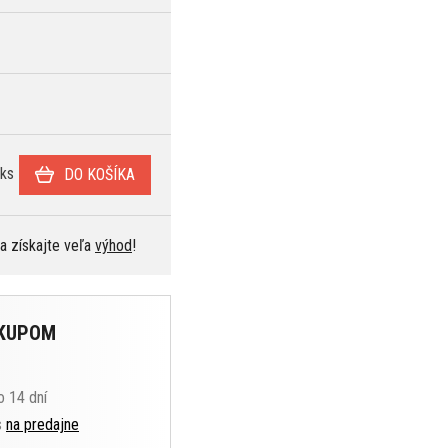
ks
DO KOŠÍKA
 a získajte veľa
výhod
!
ÁKUPOM
o 14 dní
s
na predajne