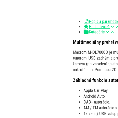
Popis a parametr
Hodnotenie
1
Kategórie
Multimediálny prehrá
Macrom M-DL7000D je multi
tunerom, USB zadným a pre
kameru (po zaradení spiat
mikrofónom. Pomocou 2DIN 
Základné funkcie aut
Apple Car Play.
Android Auto.
DAB+ autorádio.
AM / FM autorádio s
1x zadný USB vstup p