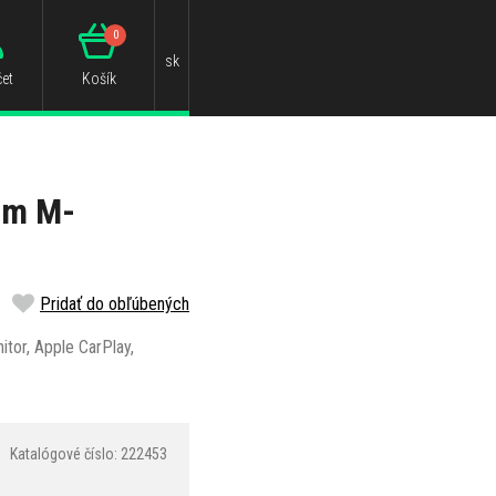
0
sk
et
Košík
om M-
Pridať do obľúbených
itor, Apple CarPlay,
Katalógové číslo: 222453