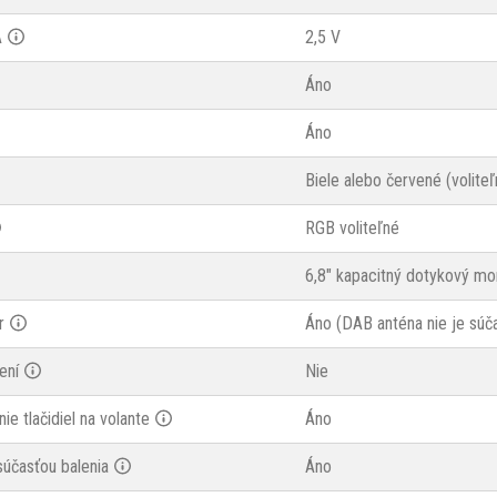
A
2,5 V
Áno
Áno
Biele alebo červené (voliteľ
RGB voliteľné
6,8" kapacitný dotykový mo
r
Áno (DAB anténa nie je súča
ení
Nie
ie tlačidiel na volante
Áno
účasťou balenia
Áno