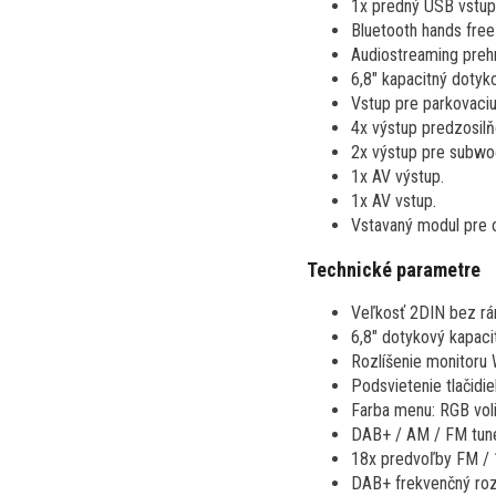
1x predný USB vstup
Bluetooth hands fre
Audiostreaming preh
6,8" kapacitný dotyk
Vstup pre parkovaci
4x výstup predzosil
2x výstup pre subwo
1x AV výstup.
1x AV vstup.
Vstavaný modul pre o
Technické parametre
Veľkosť 2DIN bez rá
6,8" dotykový kapaci
Rozlíšenie monitoru
Podsvietenie tlačidiel
Farba menu: RGB voli
DAB+ / AM / FM tun
18x predvoľby FM /
DAB+ frekvenčný roz