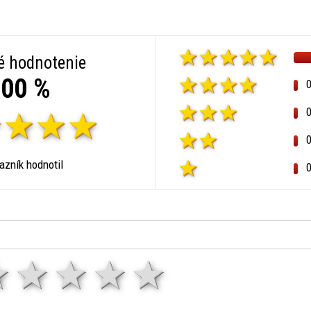
é hodnotenie
00 %
zník hodnotil
1 hviezda
2 hviezdy
3 hviezdy
4 hviezdy
5 hviezd