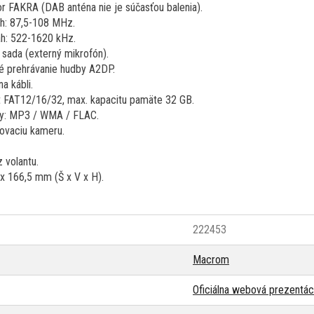
r FAKRA (DAB anténa nie je súčasťou balenia).
h: 87,5-108 MHz.
h: 522-1620 kHz.
 sada (externý mikrofón).
é prehrávanie hudby A2DP.
a kábli.
át FAT12/16/32, max. kapacitu pamäte 32 GB.
y: MP3 / WMA / FLAC.
kovaciu kameru.
 volantu.
x 166,5 mm (Š x V x H).
222453
Macrom
Oficiálna webová prezentác