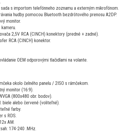
.
e sada s importom telefónneho zoznamu a externým mikrofónom.
rávania hudby pomocou Bluetooth bezdrôtového prenosu A2DP.
ový monitor.
u kameru.
ňovača 2,5V RCA (CINCH) konektory (predné + zadné).
ofer RCA (CINCH) konektor.
vládanie OEM odporovými tlačidlami na volante.
mčeka okolo čelného panelu / 2ISO s rámčekom.
tný monitor (16:9).
 WVGA (800x480 obr. bodov).
: biele alebo červené (voliteľné).
teľné farby.
er s RDS.
 12x AM.
sah: 174-240 .MHz.