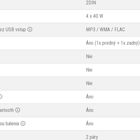
2DIN
4 x 40 W
ez USB vstup
MP3 / WMA / FLAC
Áno (1x predný + 1x zadný)
Nie
Nie
Nie
Áno
uetooth
Áno
ou balenia
Áno
2 páry