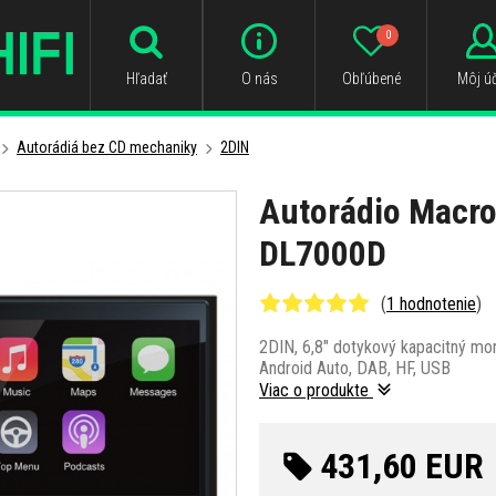
0
Hľadať
O nás
Obľúbené
Môj úč
Autorádiá bez CD mechaniky
2DIN
Autorádio Macr
DL7000D
(
1 hodnotenie
)
2DIN, 6,8" dotykový kapacitný mon
Android Auto, DAB, HF, USB
Viac o produkte
431,60 EUR