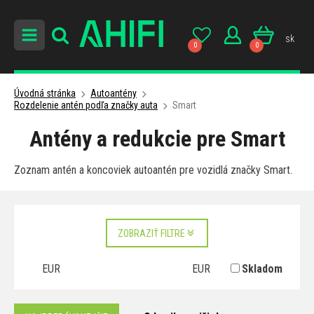
sk
0
0
Úvodná stránka
Autoantény
Rozdelenie antén podľa značky auta
Smart
Antény a redukcie pre Smart
Zoznam antén a koncoviek autoantén pre vozidlá značky Smart.
ZOBRAZIŤ FILTRE
EUR
EUR
Skladom