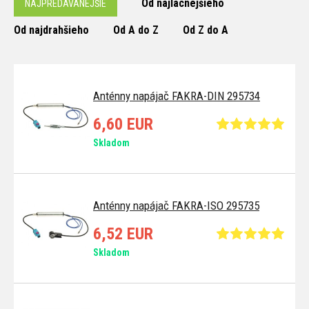
Od najlacnejšieho
NAJPREDÁVANEJŠIE
Od najdrahšieho
Od A do Z
Od Z do A
Anténny napájač FAKRA-DIN 295734
6,60 EUR
Skladom
Anténny napájač FAKRA-ISO 295735
6,52 EUR
Skladom