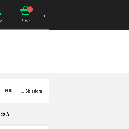
0
sk
et
Košík
EUR
Skladom
 do A