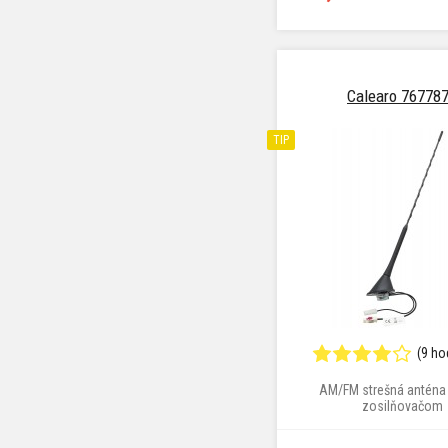
Calearo 76778
TIP
(9 ho
AM/FM strešná anténa
zosilňovačom