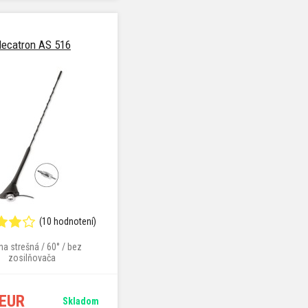
ecatron AS 516
(10 hodnotení)
na strešná / 60° / bez
zosilňovača
 EUR
Skladom