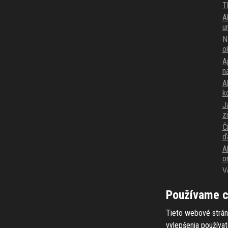
T
A
u
N
o
A
n
Ak
k
J
z
Č
ď
A
o
V
p
K
Používame c
v
Tieto webové strán
vylepšenia používa