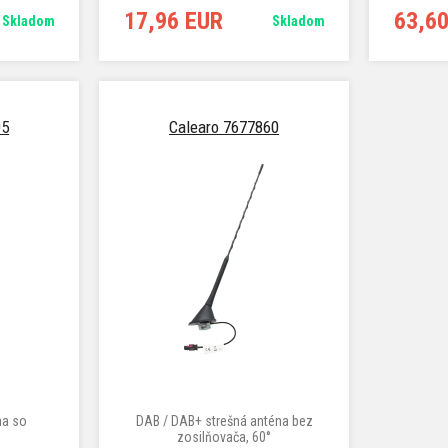
17,96 EUR
63,6
Skladom
Skladom
05
Calearo 7677860
na so
DAB / DAB+ strešná anténa bez
zosilňovača, 60°