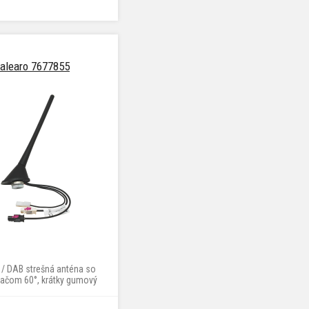
alearo 7677855
 / DAB strešná anténa so
vačom 60°, krátky gumový
prút