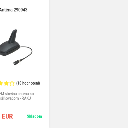
Anténa 290943
(10 hodnotení)
M strešná anténa so
silňovačom - RAKU
6 EUR
Skladom