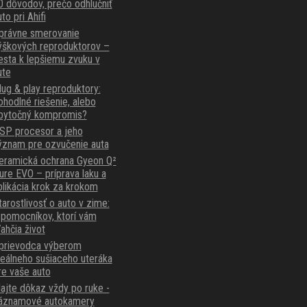
0 dôvodov, prečo odhlučniť
to pri Ahifi
právne smerovanie
ýškových reproduktorov –
esta k lepšiemu zvuku v
ute
lug & play reproduktory:
ohodlné riešenie, alebo
bytočný kompromis?
SP procesor a jeho
ýznam pre ozvučenie auta
eramická ochrana Gyeon Q²
ure EVO – príprava laku a
plikácia krok za krokom
tarostlivosť o auto v zime:
 pomocníkov, ktorí vám
ľahčia život
prievodca výberom
deálneho sušiaceho uteráka
re vaše auto
ajte dôkaz vždy po ruke -
áznamové autokamery