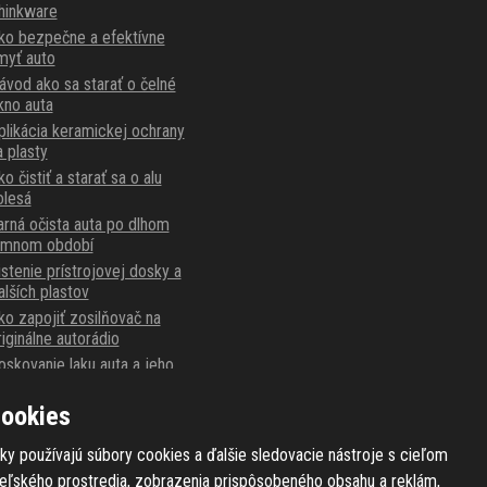
hinkware
ko bezpečne a efektívne
myť auto
ávod ako sa starať o čelné
kno auta
plikácia keramickej ochrany
a plasty
o čistiť a starať sa o alu
olesá
arná očista auta po dlhom
imnom období
istenie prístrojovej dosky a
alších plastov
ko zapojiť zosilňovač na
riginálne autorádio
oskovanie laku auta a jeho
ríprava
arnaubský alebo syntetický
ookies
osk?
ky používajú súbory cookies a ďalšie sledovacie nástroje s cieľom
teľského prostredia, zobrazenia prispôsobeného obsahu a reklám,