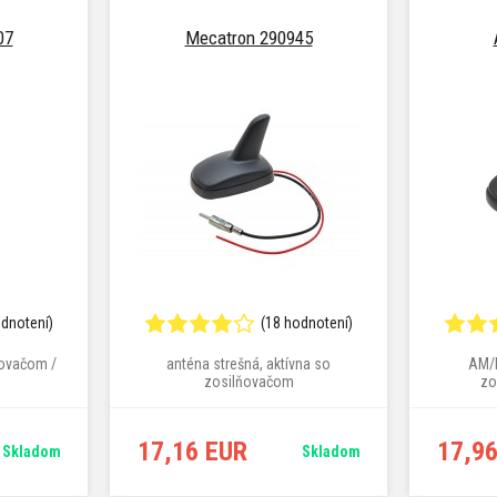
07
Mecatron 290945
odnotení)
(18 hodnotení)
ňovačom /
anténa strešná, aktívna so
AM/F
zosilňovačom
zo
17,16 EUR
17,9
Skladom
Skladom