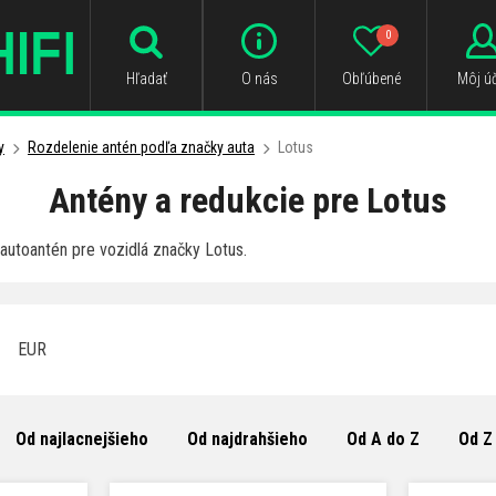
0
Hľadať
O nás
Obľúbené
Môj úč
y
Rozdelenie antén podľa značky auta
Lotus
Antény a redukcie pre Lotus
utoantén pre vozidlá značky Lotus.
EUR
Od najlacnejšieho
Od najdrahšieho
Od A do Z
Od Z