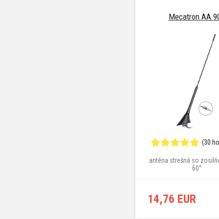
Mecatron AA 9
(30 h
anténa strešná so zosil
60°
14,76 EUR