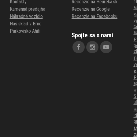
Kontakty
Recenzie na Heureka.sk
1
au
Kamenná predajňa
Recenzie na Google
S
Náhradné vozidlo
Recenzie na Facebooku
v
Náš sklad v Brne
c
Parkovisko Ahifi
a
Spojte sa s nami
P
p
z
D
v
K
P
a
S
5
u
S
i
p
M
z