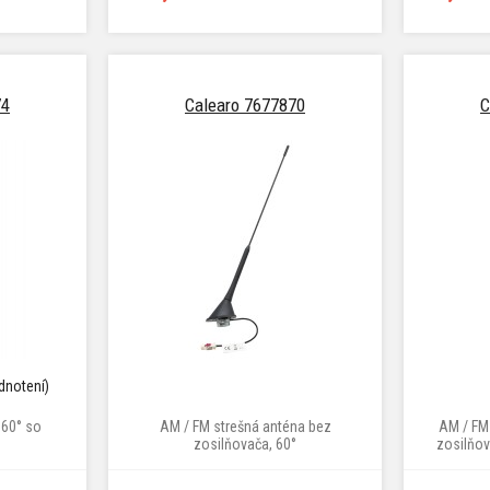
74
Calearo 7677870
C
dnotení)
 60° so
AM / FM strešná anténa bez
AM / FM
zosilňovača, 60°
zosilňo