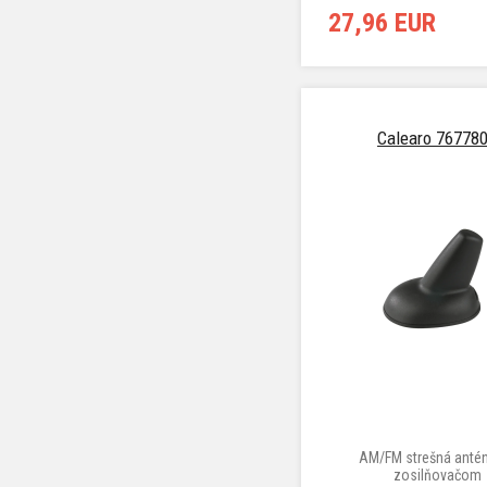
27,96 EUR
Calearo 76778
AM/FM strešná anté
zosilňovačom