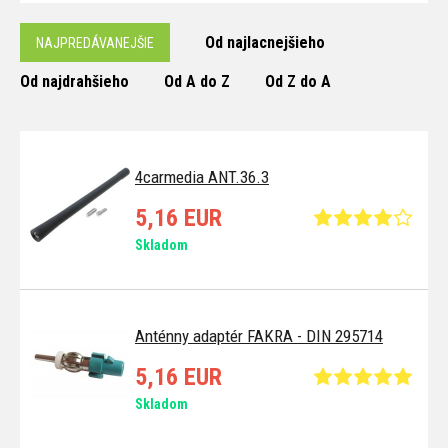
Od najlacnejšieho
NAJPREDÁVANEJŠIE
Od najdrahšieho
Od A do Z
Od Z do A
4carmedia ANT.36.3
5,16 EUR
Skladom
Anténny adaptér FAKRA - DIN 295714
5,16 EUR
Skladom