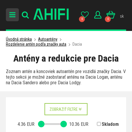
sk
0
0
Úvodná stránka
Autoantény
Rozdelenie antén podľa značky auta
Dacia
Antény a redukcie pre Dacia
Zoznam antén a koncoviek autoantén pre vozidlá značky Dacia. V
tejto sekcii je možné zaobstarať anténu na Dacia Logan, anténu
na Dacia Sandero alebo pre Dacia Lodgy.
ZOBRAZIŤ FILTRE
4.36
EUR
10.36
EUR
Skladom