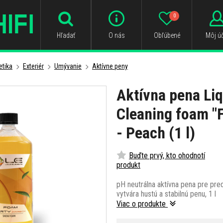
0
Hľadať
O nás
Obľúbené
Môj úč
tika
Exteriér
Umývanie
Aktívne peny
Aktívna pena Li
Cleaning foam 
- Peach (1 l)
Buďte prvý, kto ohodnotí
produkt
pH neutrálna aktívna pena pre pred
vytvára hustú a stabilnú penu, 1 l
Viac o produkte