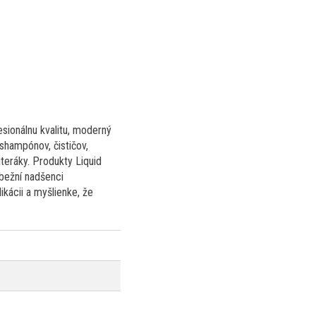
sionálnu kvalitu, moderný
shampónov, čističov,
uteráky. Produkty Liquid
 bežní nadšenci
ikácii a myšlienke, že