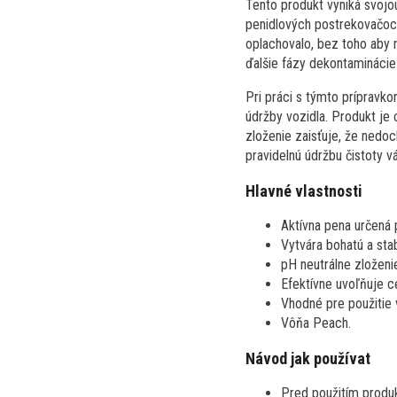
Tento produkt vyniká svojo
penidlových postrekovačoch
oplachovalo, bez toho aby 
ďalšie fázy dekontamináci
Pri práci s týmto prípravko
údržby vozidla. Produkt je 
zloženie zaisťuje, že nedoc
pravidelnú údržbu čistoty v
Hlavné vlastnosti
Aktívna pena určená 
Vytvára bohatú a sta
pH neutrálne zložen
Efektívne uvoľňuje ce
Vhodné pre použitie v
Vôňa Peach.
Návod jak používat
Pred použitím produk