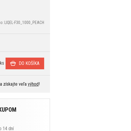
slo: LIQEL-F30_1000_PEACH
ks
DO KOŠÍKA
 a získajte veľa
výhod
!
ÁKUPOM
o 14 dní