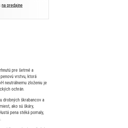
s
na predajne
hnutú pre šetrné a
 penovú vrstvu, ktorá
pH neutrálnemu zloženiu je
ckých ochrán.
iku drobných škrabancov a
iest, ako sú škáry,
 Hustá pena stéká pomaly,
.