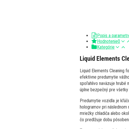
Popis a parametr
Hodnotenie
0
Kategórie
Liquid Elements C
Liquid Elements Cleaning f
efektívne predumytie vášho 
spoľahlivo naväzuje hrubé 
úplne bezpečný pre všetky
Predumytie vozidla je kľúč
hologramov pri následnom r
mriežky chladiča alebo oko
čo predlžuje dobu pôsobeni