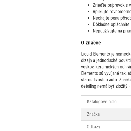
Zrieďte prípravok s 
Aplikujte rovnomern
Nechajte penu pôsobi
Dôkladne opláchnite 
Nepoužívajte na pri
O značce
Liquid Elements je nemecká
dizajn a jednoduché použiti
voskov, keramických ochrán 
Elements sú vyvíjané tak, ab
starostlivosti o auto. Značk
detailing nemá byť zložitý -
Katalógové číslo
Značka
Odkazy