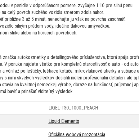
vodou v penidle v odporúčanom pomere, zvyčajne 1:10 pre silnú penu.
e na celý povrch suchého vozidla smerom zdola nahor.
ť približne 3 až 5 minút, nenechajte ju však na povrchu zaschnúť.
vozidlo silným prúdom vody, ideálne tlakovou umývačkou.
amom slnku alebo na horúcich povrchoch.
 značka autokozmetiky a detailingového príslušenstva, ktorá spája profe
e. V ponuke nájdete všetko pre kompletnú starostlivosť o auto - od auto
a vôní až po leštičky, leštiace kotúče, mikrovláknové utierky a sušiace 
y s nimi skvelých výsledkov dosiahli nielen profesionálni detaileri, ale aj
a stavia na kvalitnej nemeckej výrobe, dôraze na funkčnosť, príjemnej apl
 má baviť a prinášať viditeľný výsledok.
LIQEL-F30_1000_PEACH
Liquid Elements
Oficiálna webová prezentácia