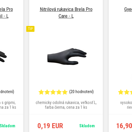
ela Pro
Nitrilová rukavica Brela Pro
Gye
l - L
Care - L
TIP
odnotení)
(20 hodnotení)
 s gripmi,
chemicky odolná rukavica, veľkosť L,
vysoko 
ena za 1 ks
farba čierna, cena za 1 ks
rie
0,19 EUR
16,9
Skladom
Skladom