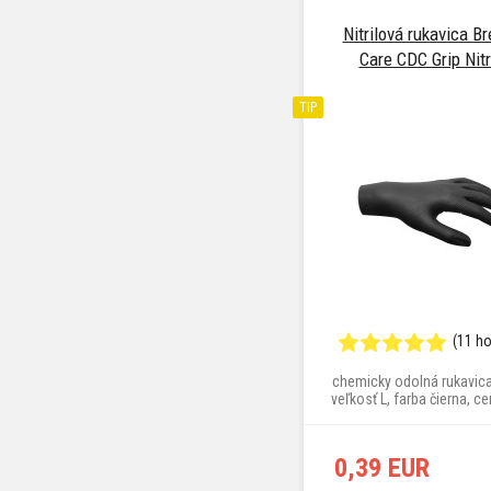
Nitrilová rukavica Br
Care CDC Grip Nitri
TIP
(11 h
chemicky odolná rukavica
veľkosť L, farba čierna, c
0,39 EUR