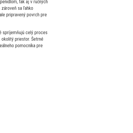
penidlom, tak aj v ručných
a zároveň sa ľahko
ale pripravený povrch pre
ré spríjemňujú celý proces
okolitý priestor. Šetrné
ideálneho pomocníka pre