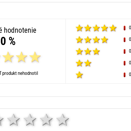
é hodnotenie
0 %
ľ produkt nehodnotil
1 hviezda
2 hviezdy
3 hviezdy
4 hviezdy
5 hviezd