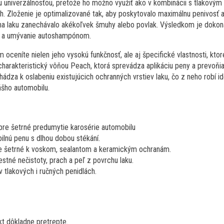
u univerzálnosťou, pretože ho možno využiť ako v kombinácii s tlakovým 
. Zloženie je optimalizované tak, aby poskytovalo maximálnu penivosť 
na laku zanechávalo akékoľvek šmuhy alebo povlak. Výsledkom je dokon
e a umývanie autoshampónom.
m oceníte nielen jeho vysokú funkčnosť, ale aj špecifické vlastnosti, kto
charakteristický vôňou Peach, ktorá sprevádza aplikáciu peny a prevoňia 
hádza k oslabeniu existujúcich ochranných vrstiev laku, čo z neho robí 
ášho automobilu.
pre šetrné predumytie karosérie automobilu
bilnú penu s dlhou dobou stékání.
ie šetrné k voskom, sealantom a keramickým ochranám.
stné nečistoty, prach a peľ z povrchu laku.
 tlakových i ručných penidlách.
t dôkladne pretrepte.