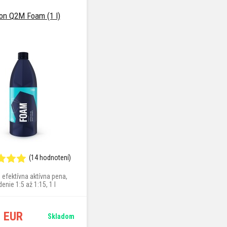
on Q2M Foam (1 l)
(14 hodnotení)
efektívna aktívna pena,
denie 1:5 až 1:15, 1 l
0 EUR
Skladom