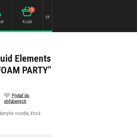
0
sk
et
Košík
quid Elements
"FOAM PARTY"
Pridať do
obľúbených
umytie vozidla, ktorá