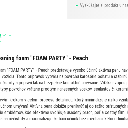
Vyskúšajte si produkt u ná
e
leaning foam "FOAM PARTY" - Peach
oam "FOAM PARTY" - Peach predstavuje vysoko účinnú aktívnu penu navr
vozidla. Tento prípravok vytvára na povrchu karosérie bohatú a stabilnú
nečistoty a pripraví lak na bezpečné kontaktné umývanie. Vďaka svojmu 
 typy povrchov vrátane predtým nanesených voskov, sealantov či kerami
ovým krokom v celom procese detailingu, ktorý minimalizuje riziko vzn
učnom umývaní. Aktívna pena dokáže preniknúť aj do ťažko prístupných m
lie emblémov, kde efektívne uvoľňuje usadený prach, peľ a cestný film.
a na nečistoty a maximalizuje čistiaci účinok bez mechanického drhnutia