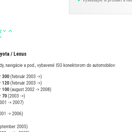
e
yota / Lexus
ady, navigácie a pod., vybavené ISO konektorom do automobilov:
r 300
(február 2003 ->)
r 120
(február 2003 ->)
r 100
(august 2002 -> 2008)
r 70
(2003 ->)
001 -> 2007)
001 -> 2006)
eptember 2005)