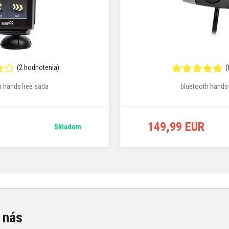
(2 hodnotenia)
(
h handsfree sada
bluetooth hands
149,99 EUR
Skladom
 nás