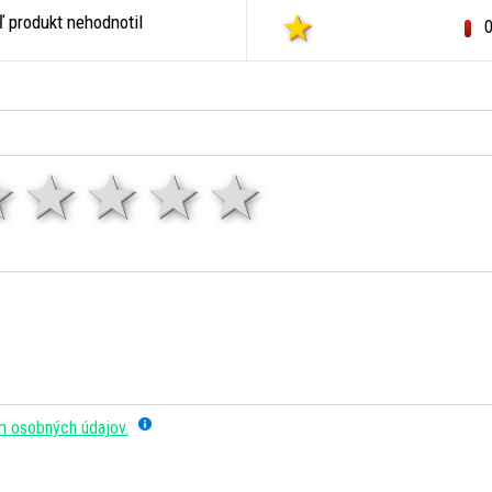
ľ produkt nehodnotil
1 hviezda
2 hviezdy
3 hviezdy
4 hviezdy
5 hviezd
m osobných údajov.