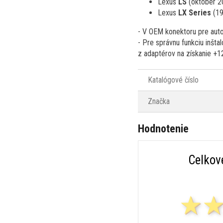
Lexus
LS
(október 2
Lexus
LX Series
(19
- V OEM konektoru pre auto
- Pre správnu funkciu inšta
z adaptérov na získanie +1
Katalógové číslo
Značka
Hodnotenie
Celkov