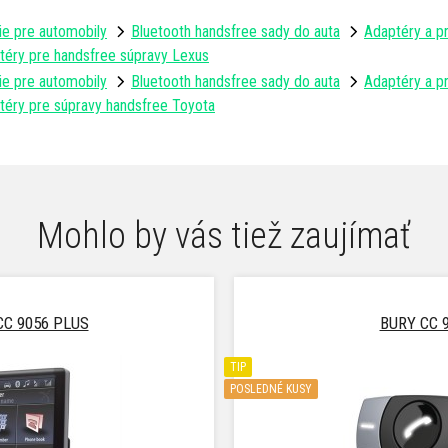
ie pre automobily
Bluetooth handsfree sady do auta
Adaptéry a p
téry pre handsfree súpravy Lexus
ie pre automobily
Bluetooth handsfree sady do auta
Adaptéry a p
téry pre súpravy handsfree Toyota
Mohlo by vás tiež zaujímať
CC 9056 PLUS
BURY CC 
TIP
POSLEDNÉ KUSY