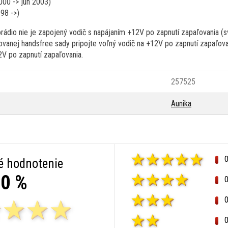
000 -> jún 2003)
98 ->)
rádio nie je zapojený vodič s napájaním +12V po zapnutí zapaľovania (sv
lovanej handsfree sady pripojte voľný vodič na +12V po zapnutí zapaľova
2V po zapnutí zapaľovania.
257525
Aunika
é hodnotenie
0 %