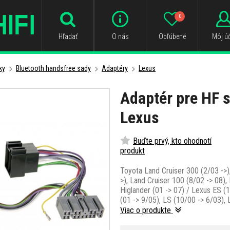
0
Hľadať
O nás
Obľúbené
Môj úč
ky
Bluetooth handsfree sady
Adaptéry
Lexus
Adaptér pre HF s
Lexus
Buďte prvý, kto ohodnotí
produkt
Toyota Land Cruiser 300 (2/03 ->)
>), Land Cruiser 100 (8/02 -> 08), 
Higlander (01 -> 07) / Lexus ES (1
(01 -> 9/05), LS (10/00 -> 6/03), 
Viac o produkte