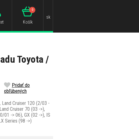
0
sk
et
Košík
adu Toyota /
Pridať do
obľúbených
, Land Cruiser 120 (2/03 -
Land Cruiser 70 (03 ->),
0/01 -> 06), GX (02 ->), IS
LX Series (98 ->)