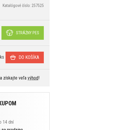
Katalógové číslo: 257525
STRÁŽNY PES
ks
DO KOŠÍKA
 a získajte veľa
výhod
!
ÁKUPOM
o 14 dní
s
na predajne