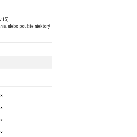
.15).
nia, alebo použite niektorý
0×
0×
0×
0×