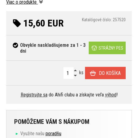
Viac o produkte
15,60 EUR
Katalógové číslo: 257520
Obvykle naskladňujeme za 1 - 3
STRÁŽNY PES
dni
ks
DO KOŠÍKA
Registrujte sa
do Ahifi clubu a získajte veľa
výhod
!
POMÔŽEME VÁM S NÁKUPOM
Využite našu
poradňu