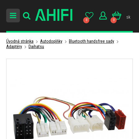
sk
0
0
Úvodná stránka
Autodoplňky
Bluetooth handsfree sady
Adaptéry
Daihatsu