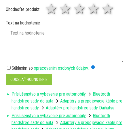
1 hviezda
2 hviezdy
3 hviez
4 hv
5 
Ohodnoťte produkt:
Text na hodnotenie
Súhlasím so
spracovaním osobných údajov.
ODOSLAŤ HODNOTENIE
Príslušenstvo a vybavenie pre automobily
Bluetooth
handsfree sady do auta
Adaptéry a prepojovacie káble pre
handsfree sady
Adaptéry pre handsfree sady Daihatsu
Príslušenstvo a vybavenie pre automobily
Bluetooth
handsfree sady do auta
Adaptéry a prepojovacie káble pre