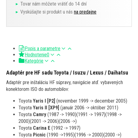
Tovar nám môžete vrátiť do 14 dní
Vyskúšajte si produkt u nás
na predajne
Popis a parametre
Hodnotenie
0
Kategórie
Adaptér pre HF sadu Toyota / Isuzu / Lexus / Daihatsu
Adaptér pre inštaláciu HF súpravy, navigácie atď. vybavených
konektorom ISO do automobilov:
Toyota
Yaris I [P2]
(november 1999 -> december 2005)
Toyota
Yaris II [XP9]
(január 2006 -> október 2011)
Toyota
Camry
(1987 -> 1990)(1991 -> 1997)(1998 ->
2000)(2001 -> 2006)(2006 ->)
Toyota
Carina E
(1992 -> 1997)
Toyota
Picnic
(1990 ->1995)(1996 -> 2000)(2000 ->)