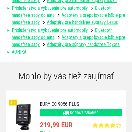
handsfree sady
Adaptéry pre handsfree súpravy Isuzu
Príslušenstvo a vybavenie pre automobily
Bluetooth
handsfree sady do auta
Adaptéry a prepojovacie káble pre
handsfree sady
Adaptéry pre handsfree súpravy Lexus
Príslušenstvo a vybavenie pre automobily
Bluetooth
handsfree sady do auta
Adaptéry a prepojovacie káble pre
handsfree sady
Adaptéry pre súpravy handsfree Toyota
AUNIKA
Mohlo by vás tiež zaujímať
TIP
BURY CC 9056 PLUS
DOPRAVA ZADARMO
219,99 EUR