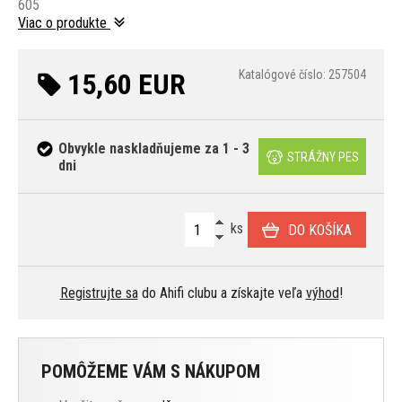
605
Viac o produkte
15,60 EUR
Katalógové číslo: 257504
Obvykle naskladňujeme za 1 - 3
STRÁŽNY PES
dni
ks
DO KOŠÍKA
Registrujte sa
do Ahifi clubu a získajte veľa
výhod
!
POMÔŽEME VÁM S NÁKUPOM