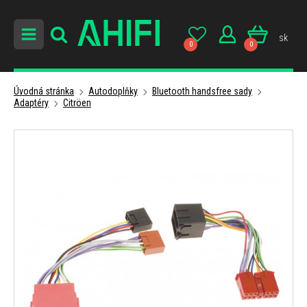
sk
0
0
Úvodná stránka
Autodoplňky
Bluetooth handsfree sady
Adaptéry
Citröen