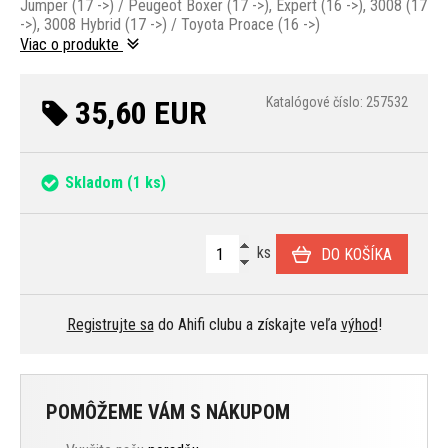
Jumper (17 ->) / Peugeot Boxer (17 ->), Expert (16 ->), 3008 (17
->), 3008 Hybrid (17 ->) / Toyota Proace (16 ->)
Viac o produkte
35,60 EUR
Katalógové číslo: 257532
Skladom
(1 ks)
ks
DO KOŠÍKA
Registrujte sa
do Ahifi clubu a získajte veľa
výhod
!
POMÔŽEME VÁM S NÁKUPOM