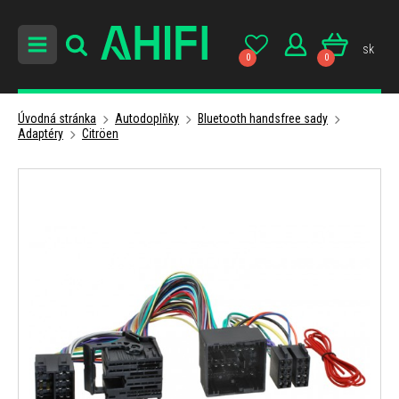
sk
0
0
Úvodná stránka
Autodoplňky
Bluetooth handsfree sady
Adaptéry
Citröen