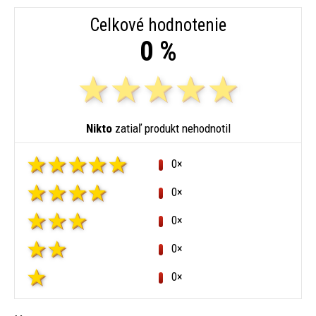
Celkové hodnotenie
0 %
Nikto
zatiaľ produkt nehodnotil
0×
0×
0×
0×
0×