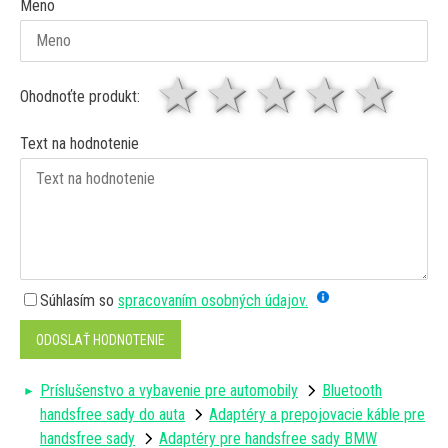
Meno
1 hviezda
2 hviezdy
3 hviez
4 hv
5 
Ohodnoťte produkt:
Text na hodnotenie
Súhlasím so
spracovaním osobných údajov.
ODOSLAŤ HODNOTENIE
Príslušenstvo a vybavenie pre automobily
Bluetooth
handsfree sady do auta
Adaptéry a prepojovacie káble pre
handsfree sady
Adaptéry pre handsfree sady BMW