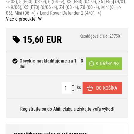
-> 03), 5 [E60] (03 ->), 6 (04 ->), X3 [E83] (04 ->), X5 [E56] (9/01
-> 9/06), X5 [E70] (6/06 ->), Z4 (03 ->), Z8 (00 ->), Mini (01 ->
06), Mini (06 ->) / Land Rover Defender 2 (4/01 ->)
Viac o produkte
15,60 EUR
Katalógové číslo: 257501
Obvykle naskladňujeme za 1 - 3
STRÁŽNY PES
dni
ks
DO KOŠÍKA
Registrujte sa
do Ahifi clubu a získajte veľa
výhod
!