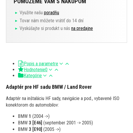
POMÔŽEME VÁM S NÁKUPOM
Využite našu
poradňu
Tovar nám môžete vrátiť do 14 dní
Vyskúšajte si produkt u nás
na predajne
Popis a parametre
Hodnotenie
0
Kategórie
Adaptér pre HF sadu BMW / Land Rover
Adaptér na inštaláciu HF sady, navigácie a pod., vybavené ISO
konektorom do automobilov:
BMW
1
(2004 ->)
BMW
3 [E46]
(september 2001 -> 2005)
BMW
3 [E90]
(2005 ->)