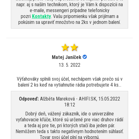
napr. aj s naším technikom, ktorý je Vám k dispozícii na
e-maile, messengeri prípadne telefonicky
pozri
Kontakty
. Vašu pripomienku však prijímam a
pokúsim sa upraviť množstvo na 2ks v jednom balení.
Matej Janíček
13. 5. 2022
Výťahováky splnili svoj účel, nechápem však prečo sú v
balení 2 ks keď na vytiahnutie rádia potrebujete 4 ks...
Odpoveď:
Alžběta Mareková - AHIFI.SK, 15.05.2022
18:12
Dobrý deň, vážený zákazník, ide o univerzálne
vyťahovacie kľúče, ktoré sú určené pre viac druhov rádií
a teda aj pre tie, pri ktorých stačí iba jeden pár.
Nemôžem teda s takto negatívnym hodnotením súhlasiť.
Tovar svoj účel plní na výbornú.