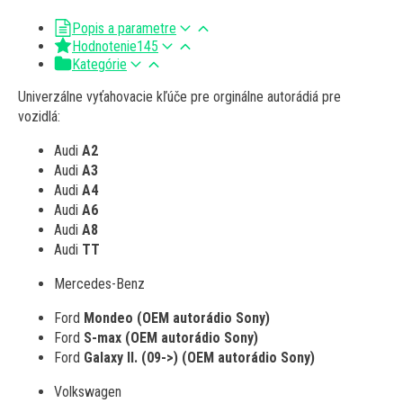
Popis a parametre
Hodnotenie
145
Kategórie
Univerzálne vyťahovacie kľúče pre orginálne autorádiá pre
vozidlá:
Audi
A2
Audi
A3
Audi
A4
Audi
A6
Audi
A8
Audi
TT
Mercedes-Benz
Ford
Mondeo (OEM autorádio Sony)
Ford
S-max (OEM autorádio Sony)
Ford
Galaxy II. (09->) (OEM autorádio Sony)
Volkswagen