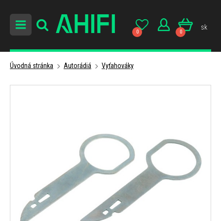
sk
0
0
Úvodná stránka
Autorádiá
Vyťahováky