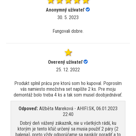
Anonymný užívateľ
30. 5. 2023
Fungovali dobre.
Overený užívateľ
25. 12. 2022
Produkt splnil prácu pre ktorú som ho kupoval. Poprosím
vás namiesto množstva set napíšte 2 ks. Pre moju
demontáž bolo treba 4 ks a tak som musel doobjednávať.
Odpoveď:
Alžběta Mareková - AHIFI.SK, 06.01.2023
22:40
Dobrý deň vážený zákazník, nie u všetkých rádií, ku
ktorým je tento kľúč určený sa musia použiť 2 páry (2
balenia), preto vždy odporúčame sa najskôr poradiť a to