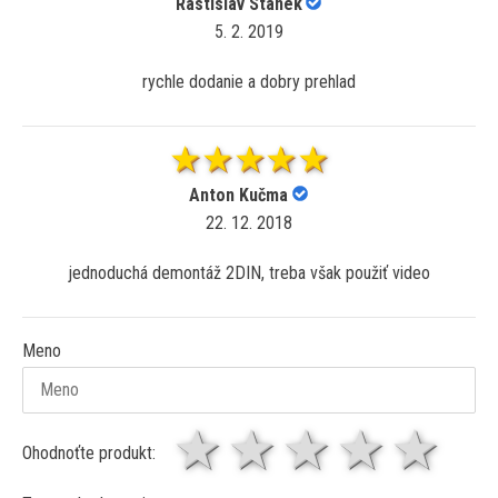
Rastislav Stanek
5. 2. 2019
rychle dodanie a dobry prehlad
Anton Kučma
22. 12. 2018
jednoduchá demontáž 2DIN, treba však použiť video
Meno
1 hviezda
2 hviezdy
3 hviez
4 hv
5 
Ohodnoťte produkt: