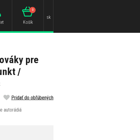
0
sk
et
Košík
ováky pre
unkt /
s
Pridať do obľúbených
e autorádiá