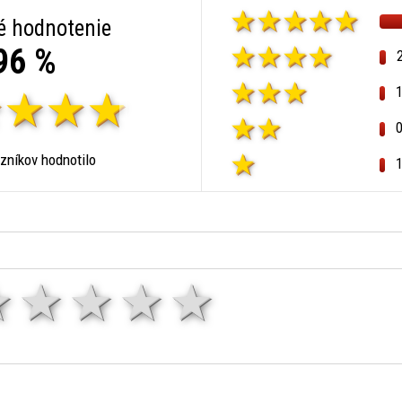
é hodnotenie
96 %
zníkov hodnotilo
1 hviezda
2 hviezdy
3 hviezdy
4 hviezdy
5 hviezd