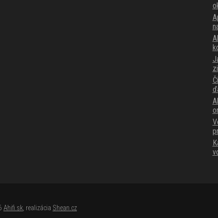
o
A
n
Ak
k
J
z
Č
ď
A
o
V
p
K
v
26
Ahifi.sk
, realizácia
Shean.cz