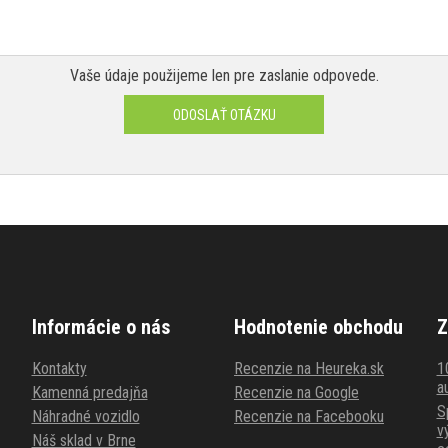
Vaše údaje použijeme len pre zaslanie odpovede.
ODOSLAŤ OTÁZKU
Informácie o nás
Hodnotenie obchodu
Z
Kontakty
Recenzie na Heureka.sk
1
au
Kamenná predajňa
Recenzie na Google
S
Náhradné vozidlo
Recenzie na Facebooku
v
Náš sklad v Brne