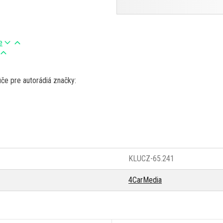
e
úče pre autorádiá značky:
KLUCZ-65.241
4CarMedia