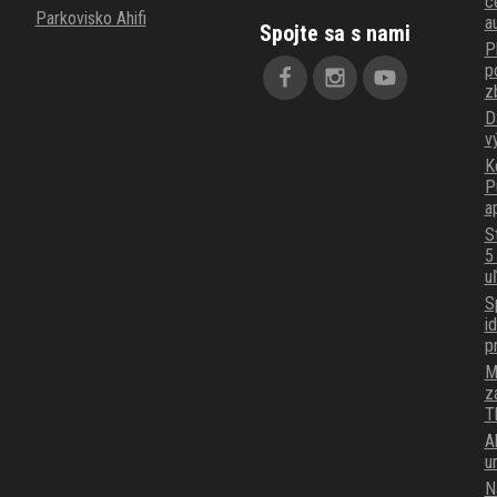
c
Parkovisko Ahifi
a
Spojte sa s nami
P
p
z
D
v
K
P
a
S
5
u
S
i
p
M
z
T
A
u
N