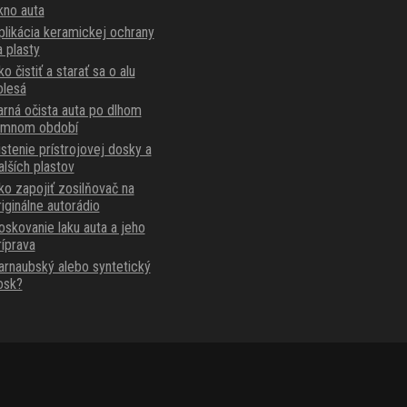
kno auta
plikácia keramickej ochrany
a plasty
o čistiť a starať sa o alu
olesá
arná očista auta po dlhom
imnom období
istenie prístrojovej dosky a
alších plastov
ko zapojiť zosilňovač na
riginálne autorádio
oskovanie laku auta a jeho
ríprava
arnaubský alebo syntetický
osk?