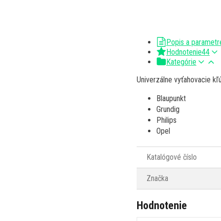
Popis a parametr
Hodnotenie
44
Kategórie
Univerzálne vyťahovacie kľ
Blaupunkt
Grundig
Philips
Opel
Katalógové číslo
Značka
Hodnotenie