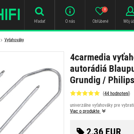
0
Hľadať
O nás
Obľúbené
Môj úč
Vyťahováky
4carmedia vyťah
autorádiá Blaup
Grundig / Philip
(
44 hodnotení
)
univerzálne vyťahováky pre vybrati
Viac o produkte
2,36 EUR