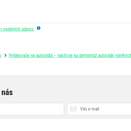
m osobných údajov.
o
Vyťahovače na autorádiá – nástroje na demontáž autorádií všetkýc
 nás