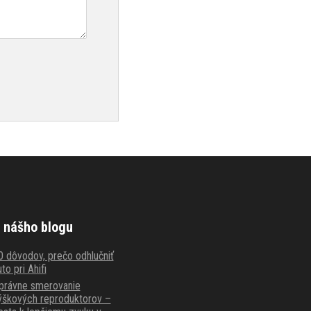
 nášho blogu
0 dôvodov, prečo odhlučniť
to pri Ahifi
právne smerovanie
ýškových reproduktorov –