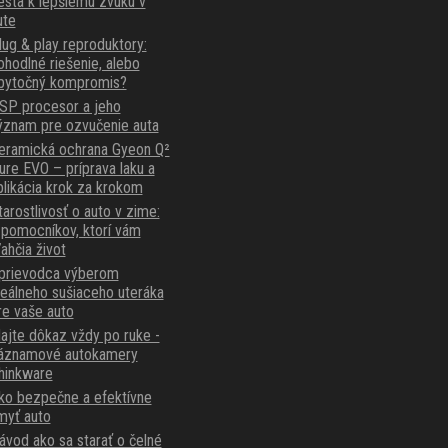
esta k lepšiemu zvuku v
ute
lug & play reproduktory:
ohodlné riešenie, alebo
bytočný kompromis?
SP procesor a jeho
ýznam pre ozvučenie auta
eramická ochrana Gyeon Q²
ure EVO – príprava laku a
plikácia krok za krokom
tarostlivosť o auto v zime:
 pomocníkov, ktorí vám
ľahčia život
prievodca výberom
deálneho sušiaceho uteráka
re vaše auto
ajte dôkaz vždy po ruke -
áznamové autokamery
hinkware
ko bezpečne a efektívne
myť auto
ávod ako sa starať o čelné