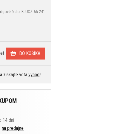
lógové číslo: KLUCZ-65.241
et
DO KOŠÍKA
 a získajte veľa
výhod
!
ÁKUPOM
o 14 dní
s
na predajne