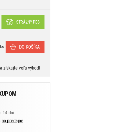
STRÁŽNY PES
ks
DO KOŠÍKA
 a získajte veľa
výhod
!
ÁKUPOM
o 14 dní
s
na predajne