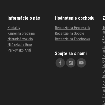
Informácie o nás
Hodnotenie obchodu
Z
Kontakty
Recenzie na Heureka.sk
1
au
Kamenná predajňa
Recenzie na Google
S
Náhradné vozidlo
Recenzie na Facebooku
v
Náš sklad v Brne
c
Parkovisko Ahifi
a
Spojte sa s nami
P
p
z
D
v
K
P
a
S
5
u