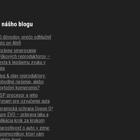
 nášho blogu
0 dôvodov, prečo odhlučniť
to pri Ahifi
právne smerovanie
ýškových reproduktorov –
esta k lepšiemu zvuku v
ute
lug & play reproduktory:
ohodlné riešenie, alebo
bytočný kompromis?
SP procesor a jeho
ýznam pre ozvučenie auta
eramická ochrana Gyeon Q²
ure EVO – príprava laku a
plikácia krok za krokom
tarostlivosť o auto v zime:
 pomocníkov, ktorí vám
ľahčia život