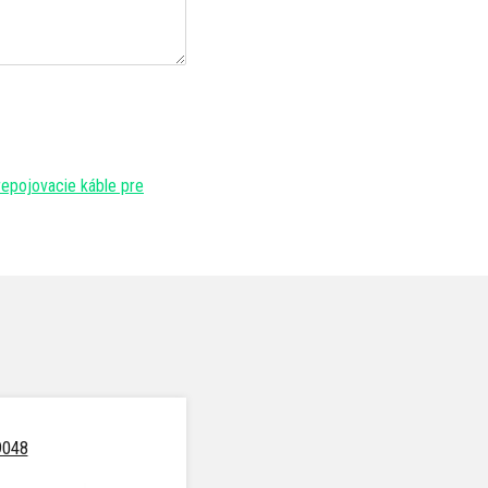
repojovacie káble pre
9048