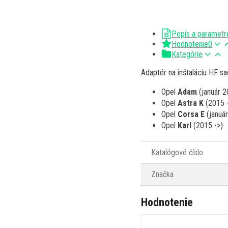
Popis a parametr
Hodnotenie
0
Kategórie
Adaptér na inštaláciu HF s
Opel
Adam
(január 2
Opel
Astra K
(2015 
Opel
Corsa E
(január
Opel
Karl
(2015 ->)
Katalógové číslo
Značka
Hodnotenie