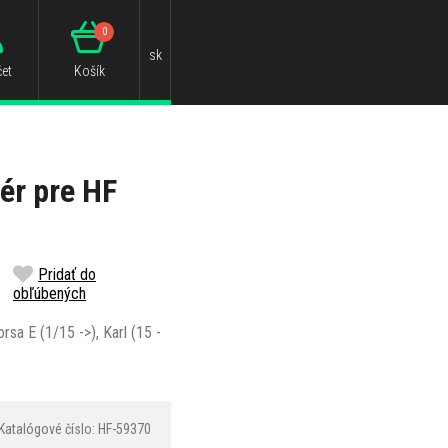
0
sk
et
Košík
ér pre HF
Pridať do
obľúbených
rsa E (1/15 ->), Karl (15 -
Katalógové číslo: HF-59370