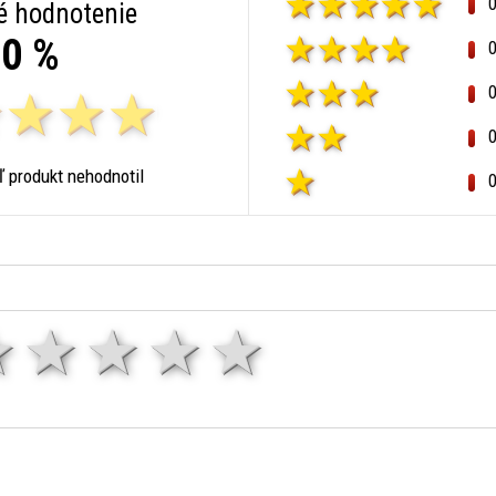
é hodnotenie
0 %
ľ produkt nehodnotil
1 hviezda
2 hviezdy
3 hviezdy
4 hviezdy
5 hviezd