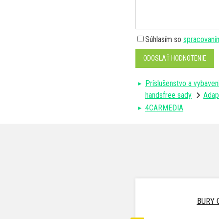
Súhlasím so
spracovaní
ODOSLAŤ HODNOTENIE
Príslušenstvo a vybaven
handsfree sady
Adap
4CARMEDIA
BURY 