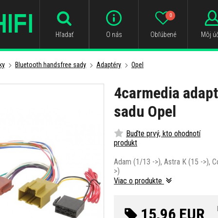
0
Hľadať
O nás
Obľúbené
Môj úč
ky
Bluetooth handsfree sady
Adaptéry
Opel
4carmedia adapt
sadu Opel
Buďte prvý, kto ohodnotí
produkt
Adam (1/13 ->), Astra K (15 ->), Co
>)
Viac o produkte
15,96 EUR