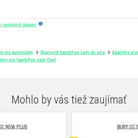
m osobných údajov.
ie pre automobily
Bluetooth handsfree sady do auta
Adaptéry a p
téry pre handsfree sady Opel
Mohlo by vás tiež zaujímať
CC 9056 PLUS
BURY CC 