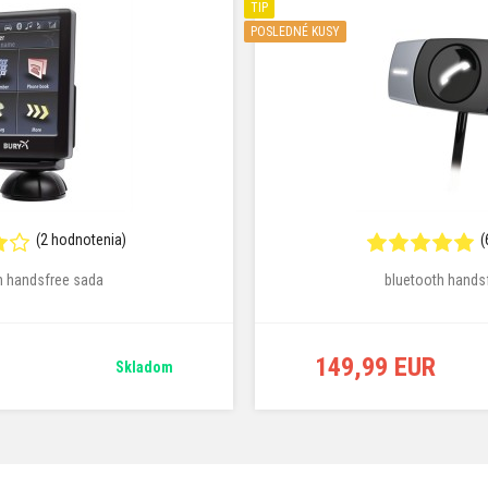
TIP
POSLEDNÉ KUSY
(2 hodnotenia)
(
h handsfree sada
bluetooth hands
149,99 EUR
Skladom