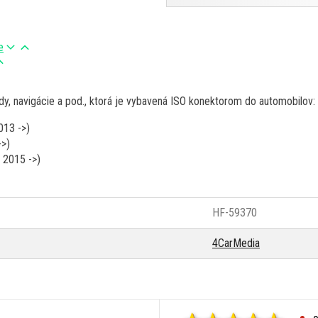
e
ady, navigácie a pod., ktorá je vybavená ISO konektorom do automobilov:
013 ->)
->)
 2015 ->)
HF-59370
4CarMedia