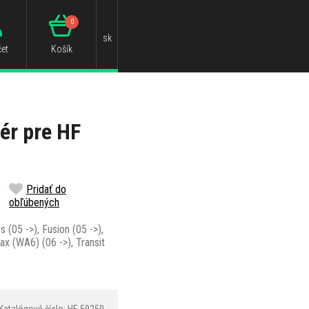
0
sk
et
Košík
ér pre HF
Pridať do
obľúbených
s (05 ->), Fusion (05 ->),
ax (WA6) (06 ->), Transit
Katalógové číslo: HF-59250