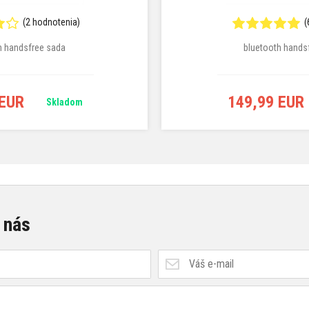
(2 hodnotenia)
(
h handsfree sada
bluetooth hands
 EUR
149,99 EUR
Skladom
 nás