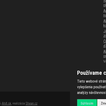
N
o
A
n
Ak
k
J
z
Č
ď
A
o
V
p
K
Používame c
v
Tieto webové strán
vylepšenia používa
analýzy návštevnost
26
Ahifi.sk
, realizácia
Shean.cz
Súhlasím
Zme