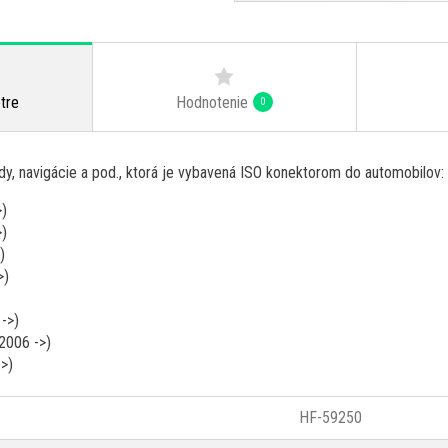
Hodnotenie
tre
0
ady, navigácie a pod., ktorá je vybavená ISO konektorom do automobilov:
>)
>)
)
>)
->)
2006 ->)
->)
HF-59250