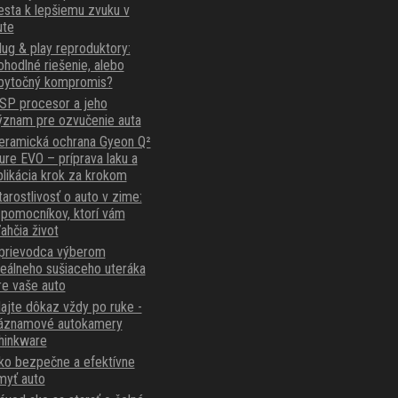
esta k lepšiemu zvuku v
ute
lug & play reproduktory:
ohodlné riešenie, alebo
bytočný kompromis?
SP procesor a jeho
ýznam pre ozvučenie auta
eramická ochrana Gyeon Q²
ure EVO – príprava laku a
plikácia krok za krokom
tarostlivosť o auto v zime:
 pomocníkov, ktorí vám
ľahčia život
prievodca výberom
deálneho sušiaceho uteráka
re vaše auto
ajte dôkaz vždy po ruke -
áznamové autokamery
hinkware
ko bezpečne a efektívne
myť auto