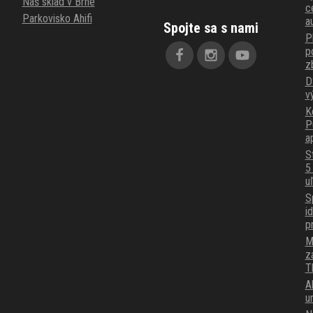
Náš sklad v Brne
c
Parkovisko Ahifi
a
Spojte sa s nami
P
p
z
D
v
K
P
a
S
5
u
S
i
p
M
z
T
A
u