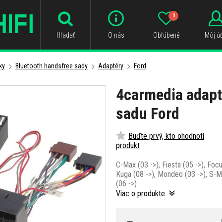
0
Hľadať
O nás
Obľúbené
Môj úč
ky
Bluetooth handsfree sady
Adaptéry
Ford
4carmedia adapt
sadu Ford
Buďte prvý, kto ohodnotí
produkt
C-Max (03 ->), Fiesta (05 ->), Focu
Kuga (08 ->), Mondeo (03 ->), S-M
(06 ->)
Viac o produkte