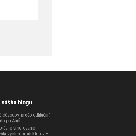
 nášho blogu
0 dôvodov, prečo odhlučniť
to pri Ahifi
právne smerovanie
ýškových reproduktorov –