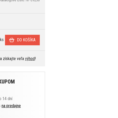
ks
DO KOŠÍKA
 a získajte veľa
výhod
!
ÁKUPOM
o 14 dní
s
na predajne