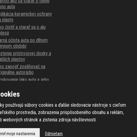
ávod ako sa starať o čelné
kno auta
plikácia keramickej ochrany
a plasty
o čistiť a starať sa o alu
olesá
arná očista auta po dlhom
imnom období
istenie prístrojovej dosky a
alších plastov
ko zapojiť zosilňovač na
riginálne autorádio
oskovanie laku auta a jeho
ríprava
arnaubský alebo syntetický
ookies
osk?
ky používajú súbory cookies a ďalšie sledovacie nástroje s cieľom
teľského prostredia, zobrazenia prispôsobeného obsahu a reklám,
i webových stránok a zistenia zdroja návštevnosti.
niť moje nastavenia
Odmietam