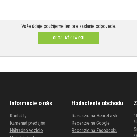
Vaše údaje použijeme len pre zaslanie odpovede.
ODOSLAŤ OTÁZKU
Informácie o nás
Hodnotenie obchodu
Z
Kontakty
Recenzie na Heureka.sk
1
au
Kamenná predajňa
Recenzie na Google
S
Náhradné vozidlo
Recenzie na Facebooku
v