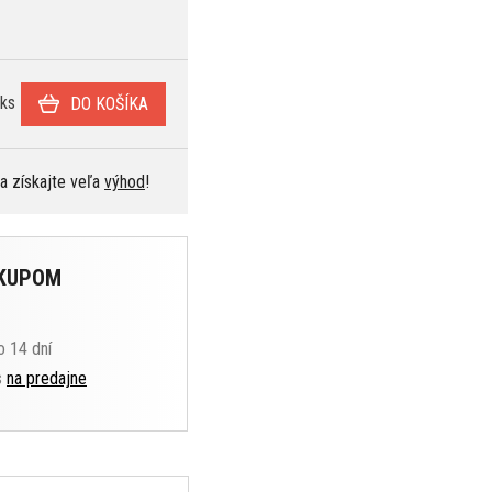
ks
DO KOŠÍKA
 a získajte veľa
výhod
!
ÁKUPOM
o 14 dní
s
na predajne