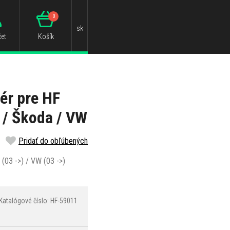
0
sk
et
Košík
ér pre HF
 / Škoda / VW
Pridať do obľúbených
 (03 ->) / VW (03 ->)
Katalógové číslo: HF-59011