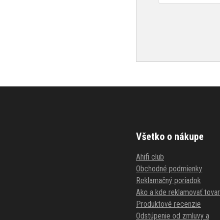
Všetko o nákupe
Ahifi club
Obchodné podmienky
Reklamačný poriadok
Ako a kde reklamovať tovar
Produktové recenzie
Odstúpenie od zmluvy a