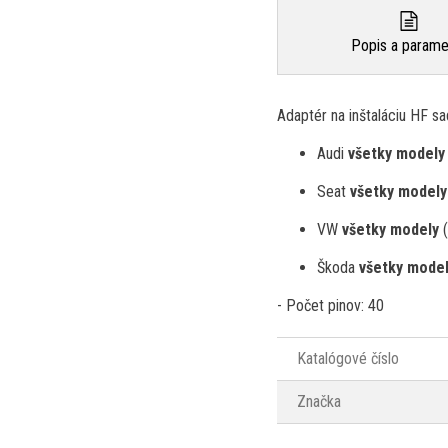
Popis a parame
Adaptér na inštaláciu HF s
Audi
všetky model
Seat
všetky modely
VW
všetky modely
Škoda
všetky mode
- Počet pinov: 40
Katalógové číslo
Značka