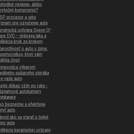
ohodlné riešenie, alebo
bytočný kompromis?
SP procesor a jeho
ýznam pre ozvučenie auta
eramická ochrana Gyeon Q²
ure EVO – príprava laku a
plikácia krok za krokom
tarostlivosť o auto v zime:
 pomocníkov, ktorí vám
ľahčia život
prievodca výberom
deálneho sušiaceho uteráka
re vaše auto
ajte dôkaz vždy po ruke -
áznamové autokamery
hinkware
ko bezpečne a efektívne
myť auto
ávod ako sa starať o čelné
kno auta
plikácia keramickej ochrany