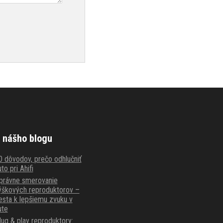
 nášho blogu
0 dôvodov, prečo odhlučniť
to pri Ahifi
právne smerovanie
ýškových reproduktorov –
esta k lepšiemu zvuku v
ute
lug & play reproduktory: