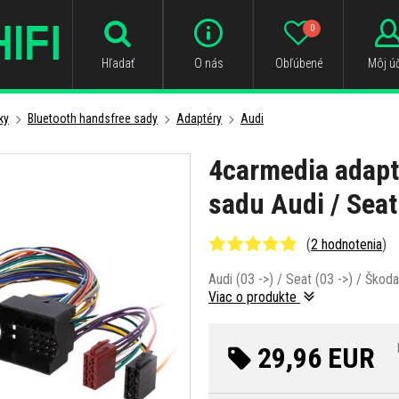
0
Hľadať
O nás
Obľúbené
Môj úč
ky
Bluetooth handsfree sady
Adaptéry
Audi
4carmedia adapt
sadu Audi / Seat
(
2 hodnotenia
)
Audi (03 ->) / Seat (03 ->) / Škoda
Viac o produkte
29,96 EUR