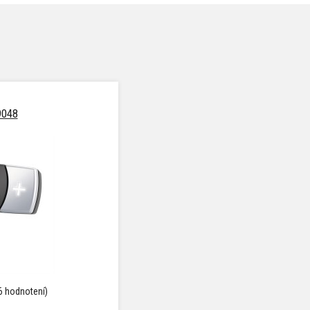
9048
6 hodnotení)