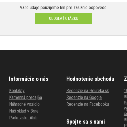
Vaše údaje použijeme len pre zaslanie odpovede.
ODOSLAŤ OTÁZKU
Informácie o nás
Hodnotenie obchodu
Z
Kontakty
Recenzie na Heureka.sk
1
au
Kamenná predajňa
Recenzie na Google
S
Náhradné vozidlo
Recenzie na Facebooku
v
Náš sklad v Brne
c
Parkovisko Ahifi
a
Spojte sa s nami
P