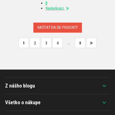
8
Nasledujúci
NAČÍTAŤ ĎALŠIE PRODUKTY
…
1
2
3
4
8
Z nášho blogu
Všetko o nákupe