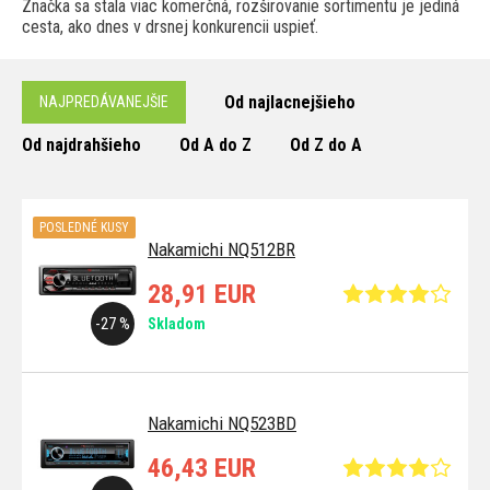
Značka sa stala viac komerčná, rozširovanie sortimentu je jediná
cesta, ako dnes v drsnej konkurencii uspieť.
Od najlacnejšieho
NAJPREDÁVANEJŠIE
Od najdrahšieho
Od A do Z
Od Z do A
POSLEDNÉ KUSY
Nakamichi NQ512BR
28,91 EUR
-27 %
Skladom
Nakamichi NQ523BD
46,43 EUR