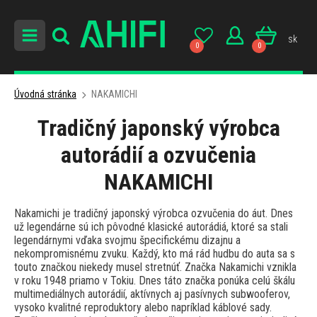
sk
0
0
Úvodná stránka
NAKAMICHI
Tradičný japonský výrobca
autorádií a ozvučenia
NAKAMICHI
Nakamichi je tradičný japonský výrobca ozvučenia do áut. Dnes
už legendárne sú ich pôvodné klasické autorádiá, ktoré sa stali
legendárnymi vďaka svojmu špecifickému dizajnu a
nekompromisnému zvuku. Každý, kto má rád hudbu do auta sa s
touto značkou niekedy musel stretnúť. Značka Nakamichi vznikla
v roku 1948 priamo v Tokiu. Dnes táto značka ponúka celú škálu
multimediálnych autorádií, aktívnych aj pasívnych subwooferov,
vysoko kvalitné reproduktory alebo napríklad káblové sady.