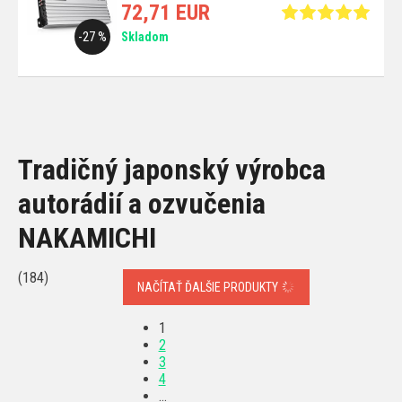
72,71 EUR
-27 %
Skladom
Tradičný japonský výrobca
autorádií a ozvučenia
NAKAMICHI
(184)
NAČÍTAŤ ĎALŠIE PRODUKTY
1
2
3
4
…