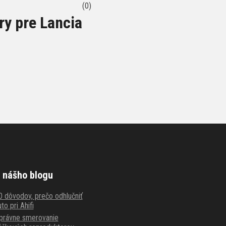
(0)
y pre Lancia
 nášho blogu
0 dôvodov, prečo odhlučniť
to pri Ahifi
právne smerovanie