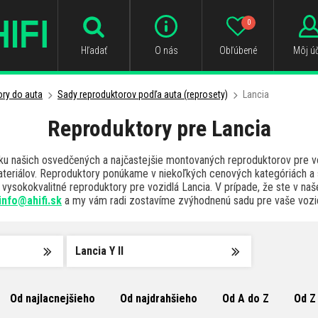
0
Hľadať
O nás
Obľúbené
Môj úč
ry do auta
Sady reproduktorov podľa auta (reprosety)
Lancia
Reproduktory pre Lancia
uku našich osvedčených a najčastejšie montovaných reproduktorov pre v
materiálov. Reproduktory ponúkame v niekoľkých cenových kategóriách a
vysokokvalitné reproduktory pre vozidlá Lancia. V prípade, že ste v naš
info@ahifi.sk
a my vám radi zostavíme zvýhodnenú sadu pre vaše vozid
Lancia Y II
Od najlacnejšieho
Od najdrahšieho
Od A do Z
Od Z