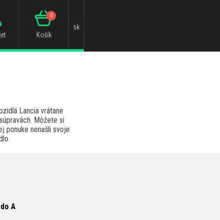
0
sk
et
Košík
ozidlá Lancia vrátane
 súpravách. Môžete si
ej ponuke nenašli svoje
lo.
 do A