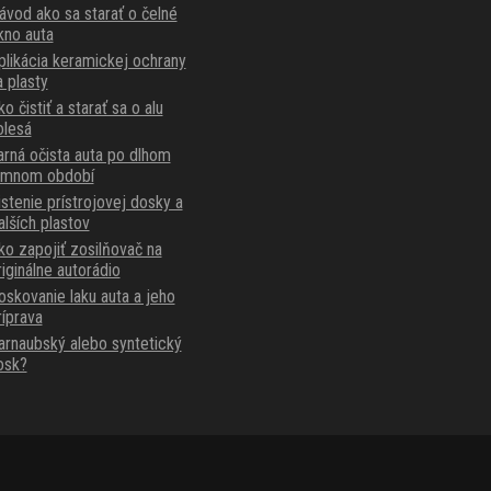
ávod ako sa starať o čelné
kno auta
plikácia keramickej ochrany
a plasty
o čistiť a starať sa o alu
olesá
arná očista auta po dlhom
imnom období
istenie prístrojovej dosky a
alších plastov
ko zapojiť zosilňovač na
riginálne autorádio
oskovanie laku auta a jeho
ríprava
arnaubský alebo syntetický
osk?