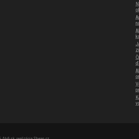
N
o
A
n
Ak
k
J
z
Č
ď
A
o
V
p
K
v
26
Ahifi.sk
, realizácia
Shean.cz