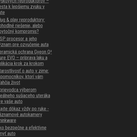
ýškových reproduktorov –
esta k lepšiemu zvuku v
ute
lug & play reproduktory:
ohodlné riešenie, alebo
bytočný kompromis?
SP procesor a jeho
ýznam pre ozvučenie auta
eramická ochrana Gyeon Q²
ure EVO – príprava laku a
plikácia krok za krokom
tarostlivosť o auto v zime:
 pomocníkov, ktorí vám
ľahčia život
prievodca výberom
deálneho sušiaceho uteráka
re vaše auto
ajte dôkaz vždy po ruke -
áznamové autokamery
hinkware
ko bezpečne a efektívne
myť auto