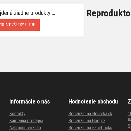
Reproduktor
jdené žiadne produkty ...
ZRUŠIŤ VŠETKY FILTRE
Informácie o nás
Hodnotenie obchodu
Z
Kontakty
Recenzie na Heureka.sk
1
au
Kamenná predajňa
Recenzie na Google
S
Náhradné vozidlo
Recenzie na Facebooku