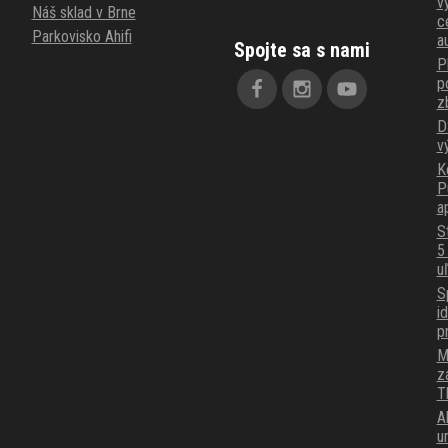
v
Náš sklad v Brne
c
Parkovisko Ahifi
a
Spojte sa s nami
P
p
z
D
v
K
P
a
S
5
u
S
i
p
M
z
T
A
u