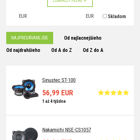
ZOBRAZIŤ FILTRE
EUR
EUR
Skladom
Od najlacnejšieho
NAJPREDÁVANEJŠIE
Od najdrahšieho
Od A do Z
Od Z do A
Sinustec ST-100
56,99 EUR
1 až 4 týždne
Nakamichi NSE-CS1057