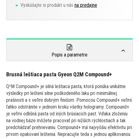
Vyskúšajte si produkt u nás
na predajne
Popis a parametre
Brusná leštiaca pasta Gyeon Q2M Compound+
Q²M Compound+ je silná leštiaca pasta, ktorá ponúka unikátne
výsledky pri leštení silne poškodeného laku pri minimálnej
prašnosti a s veľmi dobrým finišom. Pomocou Compound+ veľmi
ľahko odstránite v jednom kroku všetky hologramy. Compound+
je veľmi odlišná pasta od iných brúsiacich past. Vďaka zloženiu
na vodnej báze môžete pracovať pri nižších rýchlostiach a tak
predchádzať prehrievaniu. Compound+ má najvyššiu efektivitu pri
prvom opakovaní leštenia. Nepracujte teda s jednou aplikovanou