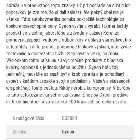
odrážajú v produktoch tejto značky. Už pri pohľade na dizajn ich
prípravkov je zrejmé, že si dali záležať. Ale pekný obal nie je
všetko. Táto autokozmetika ponúka pokročilé technológie za
konkurencieschopné ceny. Gyeon vyvíja a vyrába takmer každý
produkt vo vlastnej laboratóriu a závode v Južnej Kórei za
pomoci najlepších vedcov a odborníkov v oblasti starostlivosti o
automobily. Tento proces podporuje hĺbkový výskum, intenzívne
testovanie a obsedantnú túžbu zlepšovať všetko, čo robia.
Výsledkom tohto prístupu sú výnimočné produkty z hľadiska
kvality, odolnosti a jednoduchého použitia. Gyeon bol vždy
jedinečný, neustále sa snaží byť o krok vpredu a je odhodlaný
uspieť v každom aspekte svojho podnikania. Vášeň a skúsenosti
ich poháňajú touto cestou. Nikdy nerobia kompromisy. V Európe
je táto autokozmetika veľmi uznávaná. Dnes sa Gyeon predáva
na 6 kontinentoch a vo viac ako 100 krajinách po celom svete.
Katalógové číslo
G32884
Značka
Gyeon