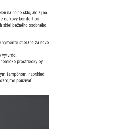
n na čelné sklo, ale aj na
te celkový komfort pri
ch skiel bežného osobného
de vymeňte stierače za nové
 vytvrdol.
chemické prostriedky by
lnym šampónom, napríklad
mozrejme používať