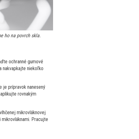
e ho na povrch skla.
asaďte ochranné gumové
a nakvapkajte niekoľko
že je prípravok nanesený
aplikujte rovnakým
vlhčenej mikrovláknovej
i mikrovláknami. Pracujte