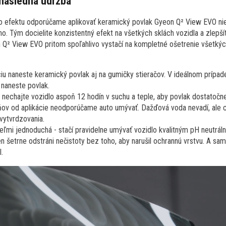
 následná údržba
 efektu odporúčame aplikovať keramický povlak Gyeon Q² View EVO niele
o. Tým docielite konzistentný efekt na všetkých sklách vozidla a zlepší
 Q² View EVO pritom spoľahlivo vystačí na kompletné ošetrenie všetký
ciu naneste keramický povlak aj na gumičky stieračov. V ideálnom prípa
 naneste povlak.
i nechajte vozidlo aspoň 12 hodín v suchu a teple, aby povlak dostatočne
ov od aplikácie neodporúčame auto umývať. Dažďová voda nevadí, ale 
 vytvrdzovania.
eľmi jednoduchá - stačí pravidelne umývať vozidlo kvalitným pH neutrá
 šetrne odstráni nečistoty bez toho, aby narušil ochrannú vrstvu. A sa
l.