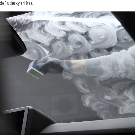
de“ utierky (4 ks).