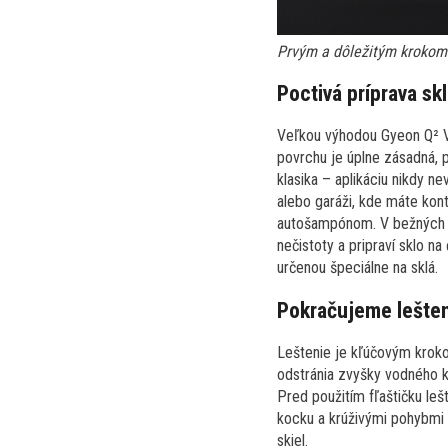
Prvým a dôležitým krokom j
Poctivá príprava s
Veľkou výhodou Gyeon Q² Vi
povrchu je úplne zásadná, p
klasika – aplikáciu nikdy n
alebo garáži, kde máte kon
autošampónom. V bežných prí
nečistoty a pripraví sklo na
určenou špeciálne na sklá.
Pokračujeme lešten
Leštenie je kľúčovým kroko
odstránia zvyšky vodného ka
Pred použitím fľaštičku le
kocku a krúživými pohybmi 
skiel.