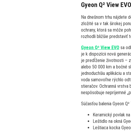
Gyeon Q² View EV
Na dnešnom trhu nájdete de
zložité sa v tak širokej po
ochrany, ktorá sa môže poh
rozhodli bližšie predstaviť
Gyeon Q² View EVO
sa odl
je k dispozícii nová generá
je predĺženie životnosti – 
alebo 50 000 km a bočné sk
jednoduchšiu aplikáciu a st
voda samovoľne rýchlo odte
stieračov. Ochranná vrstva 
nespôsobuje nepríjemné „p
Súčasťou balenia Gyeon Q² 
Keramický povlak na
Leštidlo na okná Gye
Leštiaca kocka Gyeo