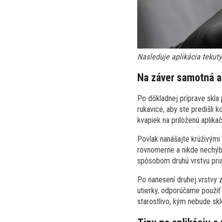
Nasleduje aplikácia tekut
Na záver samotná a
Po dôkladnej príprave skla
rukavice, aby ste predišli
kvapiek na priloženú aplika
Povlak nanášajte krúživými 
rovnomerne a nikde nechýba
spôsobom druhú vrstvu pri
Po nanesení druhej vrstvy 
utierky, odporúčame použi
starostlivo, kým nebude skl