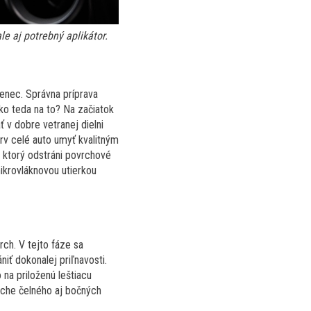
le aj potrebný aplikátor.
enec. Správna príprava
ko teda na to? Na začiatok
ť v dobre vetranej dielni
rv celé auto umyť kvalitným
, ktorý odstráni povrchové
 mikrovláknovou utierkou
ch. V tejto fáze sa
iť dokonalej priľnavosti.
na priloženú leštiacu
oche čelného aj bočných