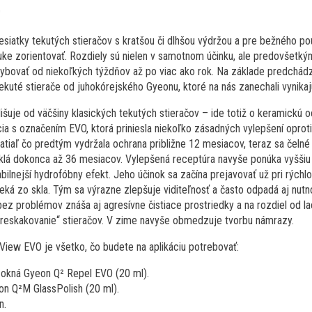
O
siatky tekutých stieračov s kratšou či dlhšou výdržou a pre bežného p
nuke zorientovať. Rozdiely sú nielen v samotnom účinku, ale predovšetký
ybovať od niekoľkých týždňov až po viac ako rok. Na základe predchád
 tekuté stierače od juhokórejského Gyeonu, ktoré na nás zanechali vynika
išuje od väčšiny klasických tekutých stieračov – ide totiž o keramickú o
cia s označením EVO, ktorá priniesla niekoľko zásadných vylepšení oprot
zatiaľ čo predtým vydržala ochrana približne 12 mesiacov, teraz sa čeln
lá dokonca až 36 mesiacov. Vylepšená receptúra ​​navyše ponúka vyššiu
abilnejší hydrofóbny efekt. Jeho účinok sa začína prejavovať už pri rých
ká zo skla. Tým sa výrazne zlepšuje viditeľnosť a často odpadá aj nutn
bez problémov znáša aj agresívne čistiace prostriedky a na rozdiel od 
reskakovanie“ stieračov. V zime navyše obmedzuje tvorbu námrazy.
View EVO je všetko, čo budete na aplikáciu potrebovať:
 okná Gyeon Q² Repel EVO (20 ml).
on Q²M GlassPolish (20 ml).
n.