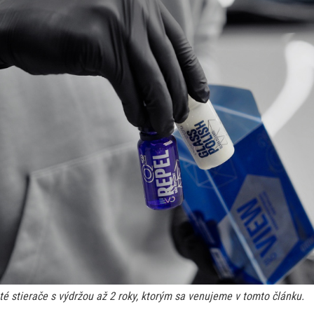
é stierače s výdržou až 2 roky, ktorým sa venujeme v tomto článku.