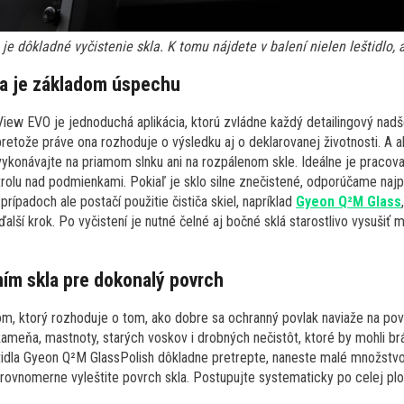
e dôkladné vyčistenie skla. K tomu nájdete v balení nielen leštidlo, a
kla je základom úspechu
ew EVO je jednoduchá aplikácia, ktorú zvládne každý detailingový nadš
retože práve ona rozhoduje o výsledku aj o deklarovanej životnosti. A a
evykonávajte na priamom slnku ani na rozpálenom skle. Ideálne je pracova
trolu nad podmienkami. Pokiaľ je sklo silne znečistené, odporúčame najp
padoch ale postačí použitie čističa skiel, napríklad
Gyeon Q²M Glass
 ďalší krok. Po vyčistení je nutné čelné aj bočné sklá starostlivo vysušiť
ím skla pre dokonalý povrch
m, ktorý rozhoduje o tom, ako dobre sa ochranný povlak naviaže na povr
meňa, mastnoty, starých voskov i drobných nečistôt, ktoré by mohli brán
štidla Gyeon Q²M GlassPolish dôkladne pretrepte, naneste malé množstvo 
rovnomerne vyleštite povrch skla. Postupujte systematicky po celej pl