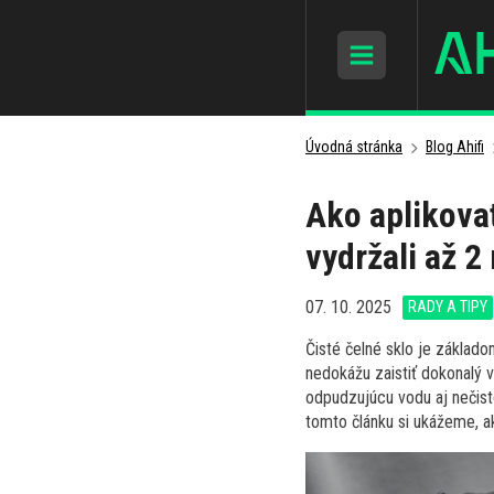
Úvodná stránka
Blog Ahifi
Ako aplikova
vydržali až 2
07. 10. 2025
RADY A TIPY
Čisté čelné sklo je základ
nedokážu zaistiť dokonalý 
odpudzujúcu vodu aj nečisto
tomto článku si ukážeme, ak