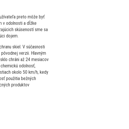
oužívateľa preto môže byť
m v odolnosti a dĺžke
zajúcich skúseností sme sa
júci dojem.
chranu skiel. V súčasnosti
i pôvodnej verzii. Hlavným
é sklo chráni až 24 mesiacov
 chemickú odolnosť,
lostiach okolo 50 km/h, kedy
osť použitia bežných
lacných produktov