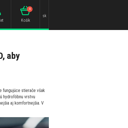
0
sk
et
Košík
O, aby
e fungujúce stierače však
jú hydrofóbnu vrstvu
ejšia aj komfortnejšia. V