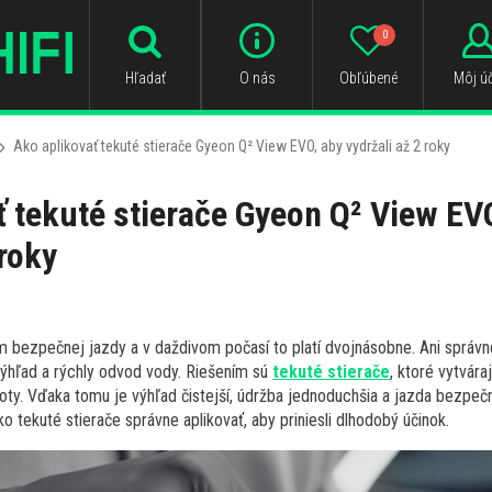
0
Hľadať
O nás
Obľúbené
Môj úč
Ako aplikovať tekuté stierače Gyeon Q² View EVO, aby vydržali až 2 roky
ť tekuté stierače Gyeon Q² View EV
 roky
om bezpečnej jazdy a v daždivom počasí to platí dvojnásobne. Ani správn
výhľad a rýchly odvod vody. Riešením sú
tekuté stierače
, ktoré vytvára
ty. Vďaka tomu je výhľad čistejší, údržba jednoduchšia a jazda bezpečn
o tekuté stierače správne aplikovať, aby priniesli dlhodobý účinok.