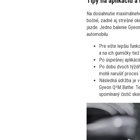
Tipy na aplikáciu a
Na dosiahnutie maximálneho
bočné, zadné aj strešné okn
jazde. Jedno balenie Gyeon
automobilu.
Pre ešte lepšiu funk
a na ich gumičky tiež
Po úspešnej aplikáci
Po dobu dvoch týždň
mohli narušiť proces
Následná údržba je v
Gyeon Q²M Bathe. Ten
spomínaný čistič skie