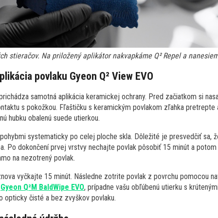
ých stieračov. Na priložený aplikátor nakvapkáme Q² Repel a nanesiem
plikácia povlaku Gyeon Q² View EVO
 prichádza samotná aplikácia keramickej ochrany. Pred začiatkom si n
 kontaktu s pokožkou. Fľaštičku s keramickým povlakom zľahka pretrepte 
čnú hubku obalenú suede utierkou.
pohybmi systematicky po celej ploche skla. Dôležité je presvedčiť sa, 
. Po dokončení prvej vrstvy nechajte povlak pôsobiť 15 minút a potom 
amo na nezotrený povlak.
znova vyčkajte 15 minút. Následne zotrite povlak z povrchu pomocou na
ť
Gyeon Q²M BaldWipe EVO
, prípadne vašu obľúbenú utierku s krúteným
o opticky čisté a bez zvyškov povlaku.